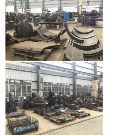
ΈΛΕΓΧΟΣ
SITEMAP
PRIVACY
POLICY