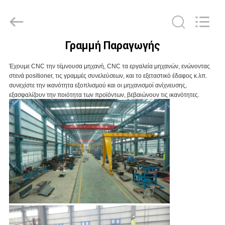
Xiamen
Sealand
Development
Co.,
Ltd..
All
Rights
Γραμμή Παραγωγής
Reserved.
ΣΠΊΤΙ
Έχουμε CNC την τέμνουσα μηχανή, CNC τα εργαλεία μηχανών, ενώνοντας
στενά positioner, τις γραμμές συνελεύσεων, και το εξεταστικό έδαφος κ.λπ.
ΠΡΟΪΌΝΤΑ
συνεχίστε την ικανότητα εξοπλισμού και οι μηχανισμοί ανίχνευσης,
εξασφαλίζουν την ποιότητα των προϊόντων, βεβαιώνουν τις ικανότητες.
ΠΕΡΊΠΟΥ
ΕΜΕΊΣ
ΓΎΡΟΣ
ΕΡΓΟΣΤΑΣΊΩΝ
ΠΟΙΟΤΙΚΌΣ