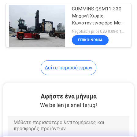
CUMMINS QSM11-330
13
Μηχανή Χωρίς
Forklift
Κωνσταντινοφόρο Με
Κεσλερ D102PL341
Negotiable price USD 0.08-0.15/Piece MOQ:1 unit
ανταλλακτικά
Άξονας Οδήγησης
ΕΠΙΚΟΙΝΩΝΙΑ
Δείτε περισσότερων
16
Forklift φορτωτής
Αφήστε ένα μήνυμα
We bellen je snel terug!