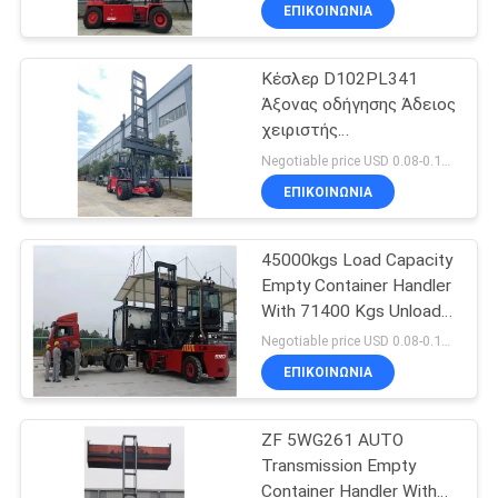
χειρισμό
ΈΛΕΓΧΟΣ
ΕΠΙΚΟΙΝΩΝΙΑ
εμπορευματοκιβωτίων
ISO 20'-40'
Κέσλερ D102PL341
SITEMAP
22
Άξονας οδήγησης Άδειος
χειριστής
ηλεκτρικό forklift
PRIVACY
εμπορευματοκιβωτίου
Negotiable price USD 0.08-0.15/Piece MOQ:1 unit
φορτηγό
για εκφόρτωση 71400
POLICY
ΕΠΙΚΟΙΝΩΝΙΑ
Kgs Υπηρεσιακό βάρος
45000kgs Load Capacity
Empty Container Handler
With 71400 Kgs Unload
56
Service Weight
Negotiable price USD 0.08-0.15/Piece MOQ:1 unit
Στοιβαχτής
ΕΠΙΚΟΙΝΩΝΙΑ
προσιτότητας
ZF 5WG261 AUTO
εμπορευματοκιβωτίων
Transmission Empty
Container Handler With