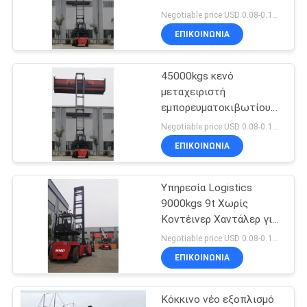
Load Capacity Of
Negotiable price USD 0.08-0.15/Piece MOQ:1 unit
45000kgs Service
ΕΠΙΚΟΙΝΩΝΙΑ
Weight Of 71400 Kgs
39
Unload
Κενός χειριστής
45000kgs κενό
μεταχειριστή
εμπορευματοκιβωτίων
εμπορευματοκιβωτίου
με CUMMINS QSM11-
Negotiable price USD 0.08-0.15/Piece MOQ:1 unit
330 κινητήρα
ΕΠΙΚΟΙΝΩΝΙΑ
Υπηρεσία Logistics
11
9000kgs 9t Χωρίς
Forklift LPG
Κοντέινερ Χαντάλερ για
ομαλή και χειριστική της
Negotiable price USD 0.08-0.15/Piece MOQ:1 unit
βενζίνης
ικανότητας φόρτωσης
ΕΠΙΚΟΙΝΩΝΙΑ
45000kgs
Κόκκινο νέο εξοπλισμό