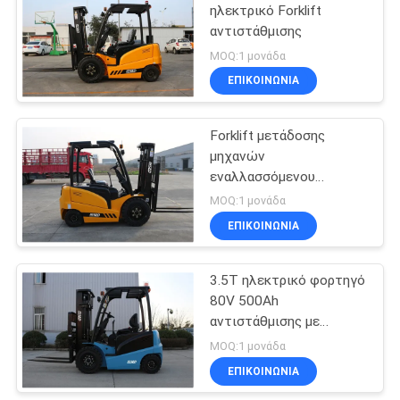
ηλεκτρικό Forklift
αντιστάθμισης
15
MOQ:1 μονάδα
τραχύ forklift
ΕΠΙΚΟΙΝΩΝΙΑ
εκτάσεων
Forklift μετάδοσης
μηχανών
εναλλασσόμενου
ρεύματος CPD30 3T
MOQ:1 μονάδα
αυτόματο ηλεκτρικό
ΕΠΙΚΟΙΝΩΝΙΑ
10
φορτηγό
Δευτερεύον Forklift
3.5T ηλεκτρικό φορτηγό
80V 500Ah
φορτωτών
αντιστάθμισης με
μπαταρίες
MOQ:1 μονάδα
ΕΠΙΚΟΙΝΩΝΙΑ