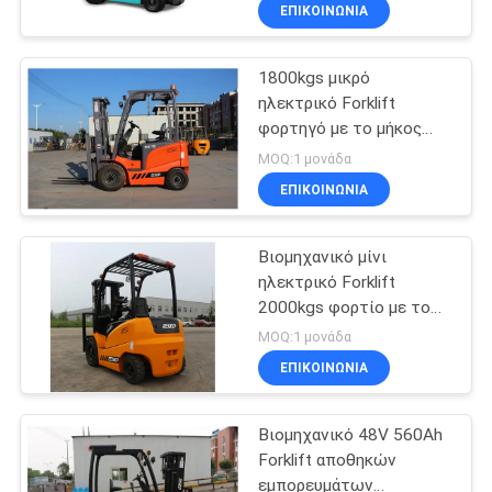
ΈΛΕΓΧΟΣ
ΕΠΙΚΟΙΝΩΝΙΑ
1800kgs μικρό
SITEMAP
22
ηλεκτρικό Forklift
φορτηγό με το μήκος
ηλεκτρικό forklift
PRIVACY
1070mm δικράνων
MOQ:1 μονάδα
φορτηγό
POLICY
ΕΠΙΚΟΙΝΩΝΙΑ
Βιομηχανικό μίνι
ηλεκτρικό Forklift
2000kgs φορτίο με το
56
πνευματικό ελαστικό
MOQ:1 μονάδα
αυτοκινήτου
Στοιβαχτής
ΕΠΙΚΟΙΝΩΝΙΑ
προσιτότητας
Βιομηχανικό 48V 560Ah
εμπορευματοκιβωτίων
Forklift αποθηκών
εμπορευμάτων