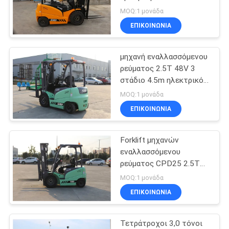
μπαταριών ηλεκτρικό
MOQ:1 μονάδα
2,0 τόνος
ΕΠΙΚΟΙΝΩΝΙΑ
39
Κενός χειριστής
μηχανή εναλλασσόμενου
ρεύματος 2.5T 48V 3
εμπορευματοκιβωτίων
στάδιο 4.5m ηλεκτρικό
Forklift αποθηκών
MOQ:1 μονάδα
εμπορευμάτων
ΕΠΙΚΟΙΝΩΝΙΑ
Forklift μηχανών
11
εναλλασσόμενου
Forklift LPG
ρεύματος CPD25 2.5T
48V μίνι ηλεκτρικό
MOQ:1 μονάδα
βενζίνης
φορτηγό με τον ελεγκτή
ΕΠΙΚΟΙΝΩΝΙΑ
του Curtis
Τετράτροχοι 3,0 τόνοι