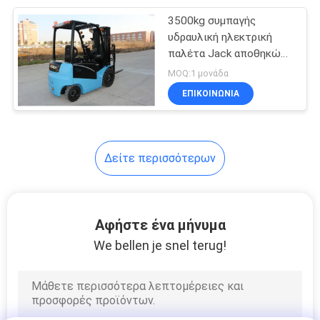
3500kg συμπαγής
13
υδραυλική ηλεκτρική
Forklift
παλέτα Jack αποθηκών
εμπορευμάτων με την
MOQ:1 μονάδα
ανταλλακτικά
μπαταρία 80V 500Ah
ΕΠΙΚΟΙΝΩΝΙΑ
Δείτε περισσότερων
16
Forklift φορτωτής
Αφήστε ένα μήνυμα
We bellen je snel terug!