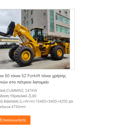
οι 50 τόνοι 52 Forklift τόνοι χρήσης
τών στο πέτρινο λατομείο
ανή:CUMMINS, 247KW
άδοση:Υδραυλικό ZL80
κή διάσταση (L×W×H):10450×3400×4200 χιλ.
elbase:4750mm
Επικοινωνήστε