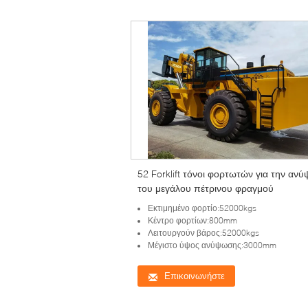
52 Forklift τόνοι φορτωτών για την αν
του μεγάλου πέτρινου φραγμού
Εκτιμημένο φορτίο:52000kgs
Κέντρο φορτίων:800mm
Λειτουργούν βάρος:52000kgs
Μέγιστο ύψος ανύψωσης:3000mm
Επικοινωνήστε