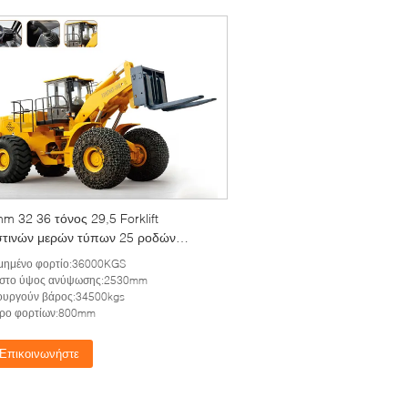
m 32 36 τόνος 29,5 Forklift
τινών μερών τύπων 25 ροδών
τής
ιμημένο φορτίο:36000KGS
ιστο ύψος ανύψωσης:2530mm
ουργούν βάρος:34500kgs
τρο φορτίων:800mm
Επικοινωνήστε