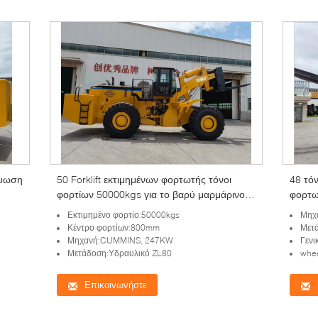
ύψωση
50 Forklift εκτιμημένων φορτωτής τόνοι
48 τόν
φορτίων 50000kgs για το βαρύ μαρμάρινο
φορτω
φραγμό στο λατομείο
Εκτιμημένο φορτίο:50000kgs
Μηχ
Κέντρο φορτίων:800mm
Μετ
Μηχανή:CUMMINS, 247KW
Γενι
Μετάδοση:Υδραυλικό ZL80
whe
Επικοινωνήστε