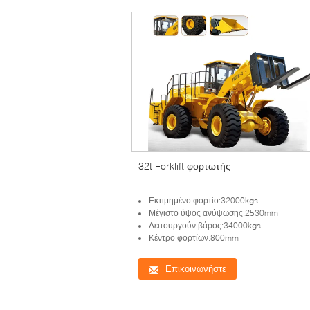
32t Forklift φορτωτής
Εκτιμημένο φορτίο:32000kgs
Μέγιστο ύψος ανύψωσης:2530mm
Λειτουργούν βάρος:34000kgs
Κέντρο φορτίων:800mm
Επικοινωνήστε