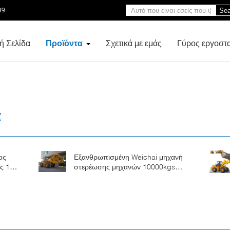
99
Sea
ή Σελίδα
Προϊόντα
Σχετικά με εμάς
Γύρος εργοστ
α
ος
Εξανθρωπισμένη Weichai μηχανή
ς 12
στερέωσης μηχανών 10000kgs
ξύλινη