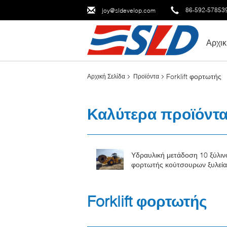
86-592-57853
joy@sldevelop.com
Αρχικ
Forklift φορτωτής
Αρχική Σελίδα
Προϊόντα
Καλύτερα προϊόντ
Υδραυλική μετάδοση 10 ξύλιν
φορτωτής κούτσουρων ξυλεία
15 20T
Forklift φορτωτής