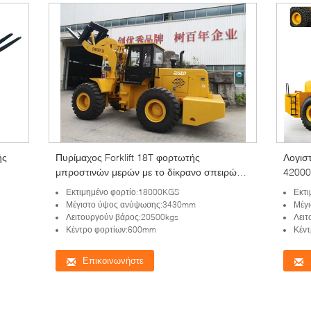
ής
Πυρίμαχος Forklift 18T φορτωτής
Λογιστ
μπροστινών μερών με το δίκρανο σπειρών
42000
χάλυβα
Εκτιμημένο φορτίο:18000KGS
Εκτι
Μέγιστο ύψος ανύψωσης:3430mm
Μέγ
Λειτουργούν βάρος:20500kgs
Λειτ
Κέντρο φορτίων:600mm
Κέν
Επικοινωνήστε