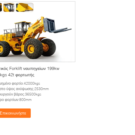
ικός Forklift ναυπηγείων 199kw
kgs 42t φορτωτής
μημένο φορτίο:42000kgs
ιστο ύψος ανύψωσης:2530mm
ουργούν βάρος:36500kgs
τρο φορτίων:800mm
Επικοινωνήστε