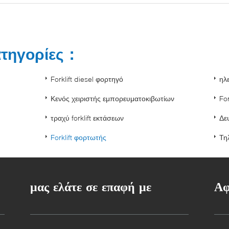
ατηγορίες：
Forklift diesel φορτηγό
ηλε
Κενός χειριστής εμπορευματοκιβωτίων
For
τραχύ forklift εκτάσεων
Δε
Forklift φορτωτής
Τη
μας ελάτε σε επαφή με
Αφ