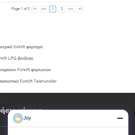
Page 1 of 2
|<
<<
1
2
>>
>|
κτρικό forklift φορτηγό
klift LPG βενζίνης
υτερεύον Forklift φορτωτών
λεσκοπικό Forklift Telehandler
ήστε μήνυμα
Joy