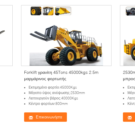
Forklift γρανίτη 45Tons 45000kgs 2.5m
2530m
μαρμάρινος φορτωτής
μπροσ
φορτω
Εκτιμημένο φορτίο:45000Kgs
Εκτ
Μέγιστο ύψος ανύψωσης:2530mm
Μέγ
Λειτουργούν βάρος:40000Kgs
Λειτ
Κέντρο φορτίων:800mm
Κέν
Επικοινωνήστε