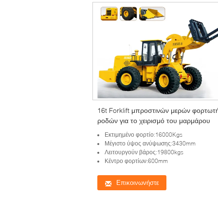
16t Forklift μπροστινών μερών φορτωτ
ροδών για το χειρισμό του μαρμάρου
Εκτιμημένο φορτίο:16000Kgs
Μέγιστο ύψος ανύψωσης:3430mm
Λειτουργούν βάρος:19800kgs
Κέντρο φορτίων:600mm
Επικοινωνήστε