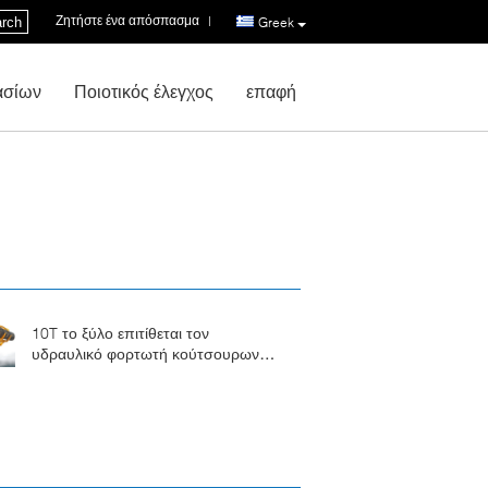
Ζητήστε ένα απόσπασμα
|
rch
Greek
ασίων
Ποιοτικός έλεγχος
επαφή
10T το ξύλο επιτίθεται τον
υδραυλικό φορτωτή κούτσουρων
τρακτέρ με το αγρόκτημα
ρυμουλκών