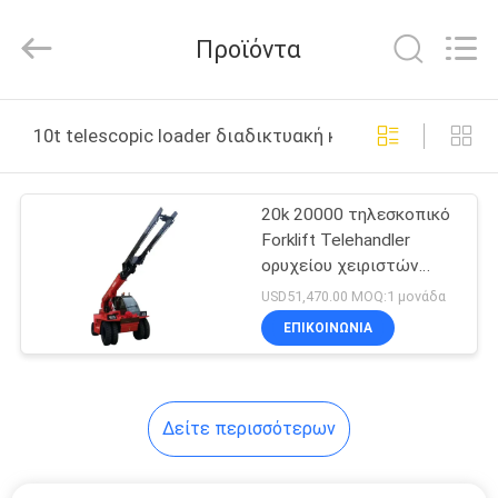
Xiamen
Sealand
Development
Προϊόντα
Co.,
Ltd..
All
Rights
Reserved.
ΣΠΊΤΙ
10t telescopic loader διαδικτυακή κατασκευή
ΠΡΟΪΌΝΤΑ
20k 20000 τηλεσκοπικό
Forklift Telehandler
ΠΕΡΊΠΟΥ
ορυχείου χειριστών
ΕΜΕΊΣ
γερανών λίβρας 10t
USD51,470.00 MOQ:1 μονάδα
ΕΠΙΚΟΙΝΩΝΙΑ
ΓΎΡΟΣ
ΕΡΓΟΣΤΑΣΊΩΝ
Δείτε περισσότερων
ΠΟΙΟΤΙΚΌΣ