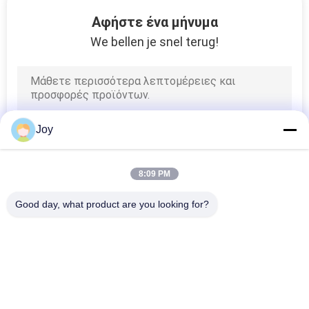
ΈΛΕΓΧΟΣ
Αφήστε ένα μήνυμα
We bellen je snel terug!
SITEMAP
PRIVACY
POLICY
Joy
8:09 PM
Good day, what product are you looking for?
Λαϊκή κατηγορία
Όλα
Βαρύ Forklift 
Forklift Diesel 
Ανελκυστήρων
Φορτηγό