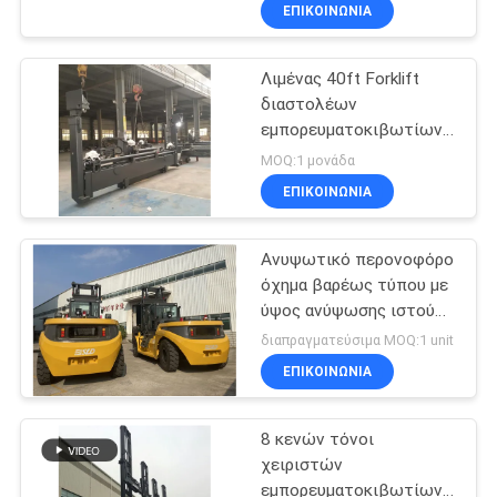
ΈΛΕΓΧΟΣ
ΕΠΙΚΟΙΝΩΝΙΑ
Λιμένας 40ft Forklift
SITEMAP
διαστολέων
εμπορευματοκιβωτίων
PRIVACY
ανυψωτική σύνδεση
MOQ:1 μονάδα
POLICY
ΕΠΙΚΟΙΝΩΝΙΑ
Ανυψωτικό περονοφόρο
όχημα βαρέως τύπου με
ύψος ανύψωσης ιστού
3000mm, ονομαστικό
διαπραγματεύσιμα MOQ:1 unit
φορτίο 15000kg και
ΕΠΙΚΟΙΝΩΝΙΑ
υδραυλική μετάδοση
8 κενών τόνοι
χειριστών
εμπορευματοκιβωτίων