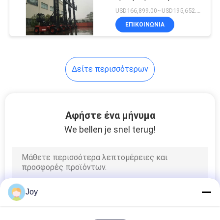
για τη συσσώρευση 20
USD166,899.00~USD195,652.00 / unit MOQ:1 μονάδα
FT 40ft κενά
ΕΠΙΚΟΙΝΩΝΙΑ
εμπορευματοκιβώτια
στο ναυπηγείο
εμπορευματοκιβωτίων
Δείτε περισσότερων
Αφήστε ένα μήνυμα
We bellen je snel terug!
Joy