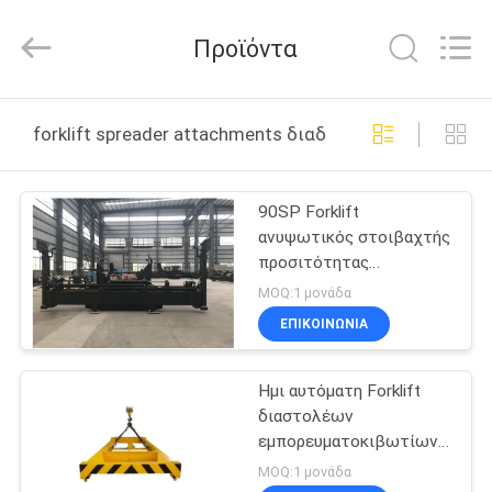
Xiamen
Sealand
Development
Προϊόντα
Co.,
Ltd..
All
Rights
Reserved.
ΣΠΊΤΙ
forklift spreader attachments διαδικτυακή κατασκευή
ΠΡΟΪΌΝΤΑ
90SP Forklift
ανυψωτικός στοιβαχτής
ΠΕΡΊΠΟΥ
προσιτότητας
ΕΜΕΊΣ
εμπορευματοκιβωτίων
MOQ:1 μονάδα
σύνδεσης κενός
ΕΠΙΚΟΙΝΩΝΙΑ
ΓΎΡΟΣ
Ημι αυτόματη Forklift
ΕΡΓΟΣΤΑΣΊΩΝ
διαστολέων
εμπορευματοκιβωτίων
ΠΟΙΟΤΙΚΌΣ
ανυψωτική σύνδεση
MOQ:1 μονάδα