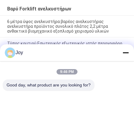
Βαρύ Forklift ανελκυστήρων
6 μέτρα ύψος ανελκυστήρα βαρέος ανελκυστήρας
ανελκυστήρα προϊόντος συνολικό πλάτος 2,2 μέτρα
ανθεκτικό βιομηχανικό εξοπλισμό χειρισμού υλικών
Τύπος κουτιού Εσωτερικός εξωτερικός ιστός περονοφόρο
ανυψωτικό με αντίβαρο συνολικές διαστάσεις
Joy
7200x2550x3460mm όχημα ανύψωσης βαρέως τύπου για
αποθήκη
210 Bar Υδραυλικό Σύστημα Πίεσης Περονοφόρο Όχημα
9:46 PM
Βαρέως Τύπου Ονομαστική Χωρητικότητα 16000kgs
Προσαρμοσμένο Oem Ιδανικό για Εργασίες Βαρέως Τύπου
Good day, what product are you looking for?
Λαϊκή κατηγορία
Όλα
Βαρύ Forklift 
Forklift Diesel 
Ανελκυστήρων
Φορτηγό
Ηλεκτρικό Forklift 
Στοιβαχτής 