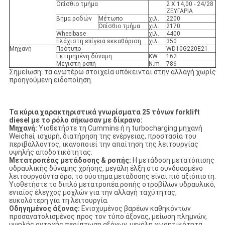
Οπίσθιο τμήμα
2 X 14,00 - 24/28
ΖΕΥΓΑΡΙΑ
Βήμα ροδών
Μέτωπο
χιλ.
2200
Οπίσθιο τμήμα
χιλ.
2170
Wheelbase
χιλ.
4400
Ελάχιστη επίγεια εκκαθάριση
χιλ.
350
Μηχανή
Πρότυπο
WD10G220E21
Εκτιμημένη δύναμη
KW
162
Μέγιστη ροπή
N.m
786
Σημείωση: τα ανωτέρω στοιχεία υπόκεινται στην αλλαγή χωρίς
προηγούμενη ειδοποίηση.
Τα κύρια χαρακτηριστικά γνωρίσματα 25 τόνων forklift
diesel με το ρόλο σήκωσαν με δίκρανο:
Μηχανή:
Υιοθετήστε τη Cummins ή η turbocharging μηχανή
Weichai, ισχυρή, διατήρηση της ενέργειας, προστασία του
περιβάλλοντος, ικανοποιεί την απαίτηση της λειτουργίας
υψηλής αποδοτικότητας.
Μετατροπέας μετάδοσης & ροπής:
Η μετάδοση μετατόπισης
υδραυλικής δύναμης χρήσης, μεγάλη έλξη στο συνδυασμένο
λειτουργούντα όρο, το σύστημα μετάδοσης είναι πιό αξιόπιστη.
Υιοθετήστε το διπλό μετατροπέα ροπής στροβίλων υδραυλικό,
ενιαίος έλεγχος μοχλών για την αλλαγή ταχύτητας,
ευκολότερη για τη λειτουργία.
Οδηγημένος άξονας:
Ενισχυμένος βαρέων καθηκόντων
προσανατολισμένος προς τον τύπο άξονας, μείωση πλημνών,
υψηλής αντοχής περίπτωση αξόνων, μεγάλη χωρητικότητα