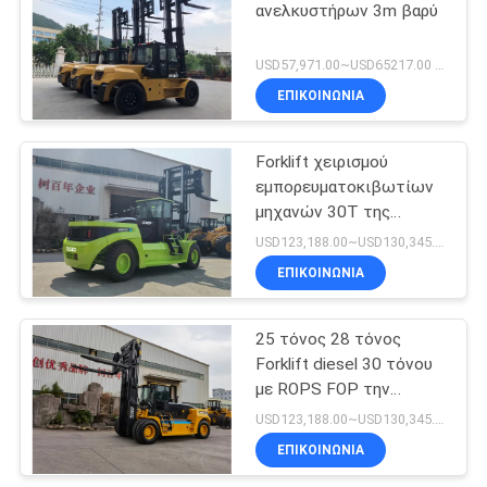
ανελκυστήρων 3m βαρύ
USD57,971.00~USD65217.00 unit MOQ:1 μονάδα
ΕΠΙΚΟΙΝΩΝΙΑ
Forklift χειρισμού
εμπορευματοκιβωτίων
μηχανών 30T της
Cummins με υδραυλικό
USD123,188.00~USD130,345.00/ Unit MOQ:1 μονάδα
Positioner δικράνων
ΕΠΙΚΟΙΝΩΝΙΑ
25 τόνος 28 τόνος
Forklift diesel 30 τόνου
με ROPS FOP την
καμπίνα
USD123,188.00~USD130,345.00/ Unit MOQ:1 μονάδα
ΕΠΙΚΟΙΝΩΝΙΑ