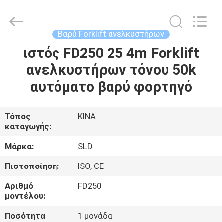
Xiamen
Sealand
Development
Co.,
Ltd..
Βαρύ Forklift ανελκυστήρων
All
Rights
Reserved.
ιστός FD250 25 4m Forklift
ΣΠΊΤΙ
ανελκυστήρων τόνου 50k
ΠΡΟΪΌΝΤΑ
αυτόματο βαρύ φορτηγό
ΠΕΡΊΠΟΥ
Τόπος
ΚΙΝΑ
καταγωγής:
ΕΜΕΊΣ
Μάρκα:
SLD
ΓΎΡΟΣ
Πιστοποίηση:
ISO, CE
ΕΡΓΟΣΤΑΣΊΩΝ
Αριθμό
FD250
μοντέλου:
ΠΟΙΟΤΙΚΌΣ
Ποσότητα
1 μονάδα