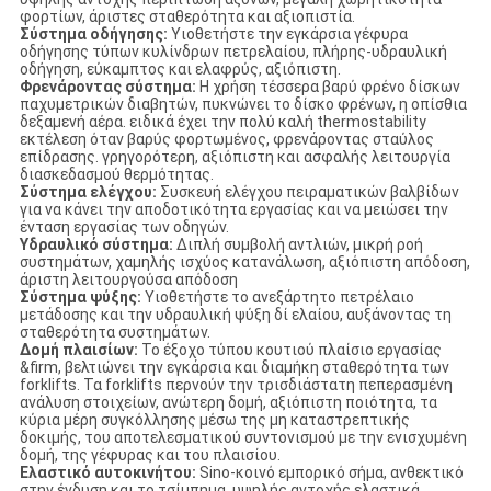
φορτίων, άριστες σταθερότητα και αξιοπιστία.
Σύστημα οδήγησης:
Υιοθετήστε την εγκάρσια γέφυρα
οδήγησης τύπων κυλίνδρων πετρελαίου, πλήρης-υδραυλική
οδήγηση, εύκαμπτος και ελαφρύς, αξιόπιστη.
Φρενάροντας σύστημα:
Η χρήση τέσσερα βαρύ φρένο δίσκων
παχυμετρικών διαβητών, πυκνώνει το δίσκο φρένων, η οπίσθια
δεξαμενή αέρα. ειδικά έχει την πολύ καλή thermostability
εκτέλεση όταν βαρύς φορτωμένος, φρενάροντας σταύλος
επίδρασης. γρηγορότερη, αξιόπιστη και ασφαλής λειτουργία
διασκεδασμού θερμότητας.
Σύστημα ελέγχου:
Συσκευή ελέγχου πειραματικών βαλβίδων
για να κάνει την αποδοτικότητα εργασίας και να μειώσει την
ένταση εργασίας των οδηγών.
Υδραυλικό σύστημα:
Διπλή συμβολή αντλιών, μικρή ροή
συστημάτων, χαμηλής ισχύος κατανάλωση, αξιόπιστη απόδοση,
άριστη λειτουργούσα απόδοση
Σύστημα ψύξης:
Υιοθετήστε το ανεξάρτητο πετρέλαιο
μετάδοσης και την υδραυλική ψύξη δί ελαίου, αυξάνοντας τη
σταθερότητα συστημάτων.
Δομή πλαισίων:
Το έξοχο τύπου κουτιού πλαίσιο εργασίας
&firm, βελτιώνει την εγκάρσια και διαμήκη σταθερότητα των
forklifts. Τα forklifts περνούν την τρισδιάστατη πεπερασμένη
ανάλυση στοιχείων, ανώτερη δομή, αξιόπιστη ποιότητα, τα
κύρια μέρη συγκόλλησης μέσω της μη καταστρεπτικής
δοκιμής, του αποτελεσματικού συντονισμού με την ενισχυμένη
δομή, της γέφυρας και του πλαισίου.
Ελαστικό αυτοκινήτου:
Sino-κοινό εμπορικό σήμα, ανθεκτικό
στην ένδυση και το τσίμπημα, υψηλής αντοχής ελαστικά