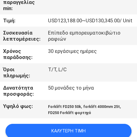
παραγγελίας
ΈΛΕΓΧΟΣ
min:
Τιμή:
USD123,188.00~USD130,345.00/ Unit
SITEMAP
Συσκευασία
Επίπεδο εμπορευματοκιβώτιο
λεπτομέρειες:
ραφιών
PRIVACY
Χρόνος
30 εργάσιμες ημέρες
POLICY
παράδοσης:
Όροι
T/T, L/C
πληρωμής:
Δυνατότητα
50 μονάδες το μήνα
προσφοράς:
Υψηλό φως:
,
,
Forklift FD250 50k
forklift 4000mm 25t
FD250 Forklift φορτηγό
ΚΑΛΎΤΕΡΗ ΤΙΜΉ