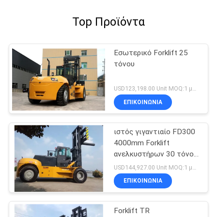
Top Προϊόντα
Εσωτερικό Forklift 25
τόνου
USD123,198.00 Unit MOQ:1 μονάδα
ΕΠΙΚΟΙΝΩΝΙΑ
ιστός γιγαντιαίο FD300
4000mm Forklift
ανελκυστήρων 30 τόνου
βαρύς εξοπλισμός
USD144,927.00 Unit MOQ:1 μονάδα
φορτηγών
ΕΠΙΚΟΙΝΩΝΙΑ
Forklift TR