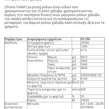
25tons forklift με prong ρόλων είναι ειδικό που
χρησιμοποιείται για το ρόλο χάλυβα, χρησιμοποιούνται
ευρέως στο ναυπηγείο διοικητικών μεριμνών ρόλων χάλυβα,
την υψηλή αποδοτικότητα για τη συσσώρευση και τις
μεταφορές του βαριού ρόλου χάλυβα, καλή επιλογή, αξία για τα
χρήματα.
Παράμετροι:
Διαμόρφωση οχημάτων
FD 250
Απόδοση
Εκτιμημένο φορτίο
25000
Κέντρο φορτίων
1200
Γωνία κλίσης ιστών (μέτωπο/
º
6/12
οπίσθιο τμήμα)
Γενικές
Μήκος
χιλ.
9010
διαστάσεις
Πλάτος
χιλ.
3060
Ύψος
χιλ.
3960
Ύψος ανύψωσης
χιλ.
4000
ιστών
Μέγεθος δικράνων (L*W*H)
χιλ.
2400X300X120
Ελάχιστη γυρίζοντας ακτίνα
χιλ.
6160
Μέγιστη ταχύτητα ταξιδιού (με
Km/h
25
το φορτίο)
Ταχύτητα ανύψωσης (με το
mm/s
260
φορτίο)
Gradeability (με το φορτίο)
%
20
Βάρος
Κλ
34500
Ελαστικό
Μέτωπο
4 X 14,00 - 24/28
αυτοκινήτου
ΖΕΥΓΑΡΙΑ