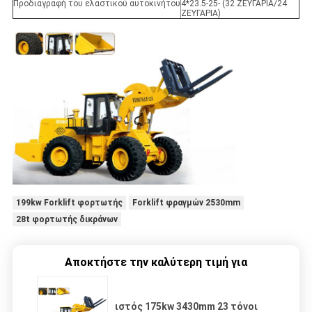
Προδιαγραφή του ελαστικού αυτοκινήτου
4*23.5-25- (32 ΖΕΥΓΑΡΙΑ/24
ΖΕΥΓΑΡΙΑ)
199kw Forklift φορτωτής
Forklift φραγμών 2530mm
28t φορτωτής δικράνων
Αποκτήστε την καλύτερη τιμή για
ιστός 175kw 3430mm 23 τόνοι