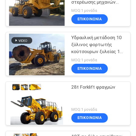
στερέωσης μηχανών
10000kgs ξύλινη
MOQ:1 μονάδα
ΕΠΙΚΟΙΝΩΝΙΑ
Υδραυλική μετάδοση 10
ξύλινος φορτωτής
κούτσουρων ξυλείας 12
15 20T
MOQ:1 μονάδα
ΕΠΙΚΟΙΝΩΝΙΑ
28t Forklift φραγμών
MOQ:1 μονάδα
ΕΠΙΚΟΙΝΩΝΙΑ