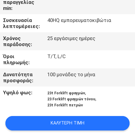
παραγγελίας
ΈΛΕΓΧΟΣ
min:
Συσκευασία
40HQ εμπορευματοκιβώτια
SITEMAP
λεπτομέρειες:
Χρόνος
25 εργάσιμες ημέρες
PRIVACY
παράδοσης:
POLICY
Όροι
T/T, L/C
πληρωμής:
Δυνατότητα
100 μονάδες το μήνα
προσφοράς:
Υψηλό φως:
,
23t Forklift φραγμών
,
23 Forklift φραγμών τόνου
23t Forklift πετρών
ΚΑΛΎΤΕΡΗ ΤΙΜΉ