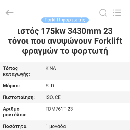
Xiamen
Sealand
Development
Co.,
Ltd..
Forklift φορτωτής
All
Rights
Reserved.
ιστός 175kw 3430mm 23
ΣΠΊΤΙ
τόνοι που ανυψώνουν Forklift
ΠΡΟΪΌΝΤΑ
φραγμών το φορτωτή
ΠΕΡΊΠΟΥ
Τόπος
ΚΙΝΑ
καταγωγής:
ΕΜΕΊΣ
Μάρκα:
SLD
ΓΎΡΟΣ
Πιστοποίηση:
ISO, CE
ΕΡΓΟΣΤΑΣΊΩΝ
Αριθμό
FDM761T-23
μοντέλου:
ΠΟΙΟΤΙΚΌΣ
Ποσότητα
1 μονάδα