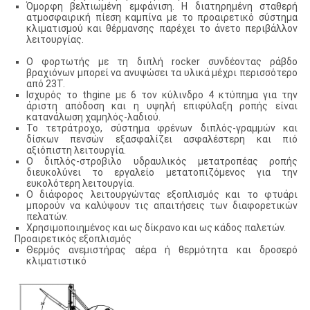
Όμορφη βελτιωμένη εμφάνιση. Η διατηρημένη σταθερή
ατμοσφαιρική πίεση καμπίνα με το προαιρετικό σύστημα
κλιματισμού και θέρμανσης παρέχει το άνετο περιβάλλον
λειτουργίας.
Ο φορτωτής με τη διπλή rocker συνδέοντας ράβδο
βραχιόνων μπορεί να ανυψώσει τα υλικά μέχρι περισσότερο
από 23T.
Ισχυρός το thgine με 6 τον κύλινδρο 4 κτύπημα για την
άριστη απόδοση και η υψηλή επιφύλαξη ροπής είναι
κατανάλωση χαμηλός-λαδιού.
Το τετράτροχο, σύστημα φρένων διπλός-γραμμών και
δίσκων πενσών εξασφαλίζει ασφαλέστερη και πιό
αξιόπιστη λειτουργία.
Ο διπλός-στροβιλο υδραυλικός μετατροπέας ροπής
διευκολύνει το εργαλείο μετατοπιζόμενος για την
ευκολότερη λειτουργία.
Ο διάφορος λειτουργώντας εξοπλισμός και το φτυάρι
μπορούν να καλύψουν τις απαιτήσεις των διαφορετικών
πελατών.
Χρησιμοποιημένος και ως δίκρανο και ως κάδος παλετών.
Προαιρετικός εξοπλισμός
Θερμός ανεμιστήρας αέρα ή θερμότητα και δροσερό
κλιματιστικό