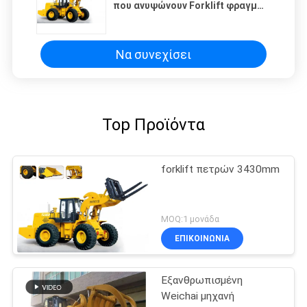
που ανυψώνουν Forklift φραγμών
το φορτωτή
Να συνεχίσει
Top Προϊόντα
forklift πετρών 3430mm
MOQ:1 μονάδα
ΕΠΙΚΟΙΝΩΝΙΑ
Εξανθρωπισμένη
Weichai μηχανή