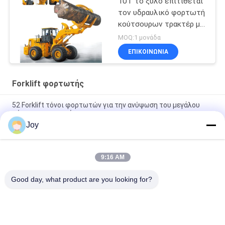
10T το ξύλο επιτίθεται
τον υδραυλικό φορτωτή
κούτσουρων τρακτέρ με
το αγρόκτημα
MOQ:1 μονάδα
ρυμουλκών
ΕΠΙΚΟΙΝΩΝΙΑ
Forklift φορτωτής
52 Forklift τόνοι φορτωτών για την ανύψωση του μεγάλου
πέτρινου φραγμού
Joy
50 Forklift εκτιμημένων φορτωτής τόνοι φορτίων 50000kgs
για το βαρύ μαρμάρινο φραγμό στο λατομείο
9:16 AM
48 τόνοι 50 τόνοι 52 Forklift τόνοι χρήσης φορτωτών στο
πέτρινο λατομείο
Good day, what product are you looking for?
Λαϊκή κατηγορία
Όλα