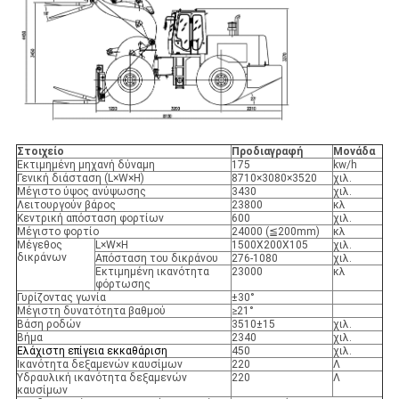
Στοιχείο
Προδιαγραφή
Μονάδα
Εκτιμημένη μηχανή δύναμη
175
kw/h
Γενική διάσταση (L×W×H)
8710×3080×3520
χιλ.
Μέγιστο ύψος ανύψωσης
3430
χιλ.
Λειτουργούν βάρος
23800
κλ
Κεντρική απόσταση φορτίων
600
χιλ.
Μέγιστο φορτίο
24000 (≦200mm)
κλ
Μέγεθος
L×W×H
1500X200X105
χιλ.
δικράνων
Απόσταση του δικράνου
276-1080
χιλ.
Εκτιμημένη ικανότητα
23000
κλ
φόρτωσης
Γυρίζοντας γωνία
±30°
Μέγιστη δυνατότητα βαθμού
≥21°
Βάση ροδών
3510±15
χιλ.
Βήμα
2340
χιλ.
Ελάχιστη επίγεια εκκαθάριση
450
χιλ.
Ικανότητα δεξαμενών καυσίμων
220
Λ
Υδραυλική ικανότητα δεξαμενών
220
Λ
καυσίμων