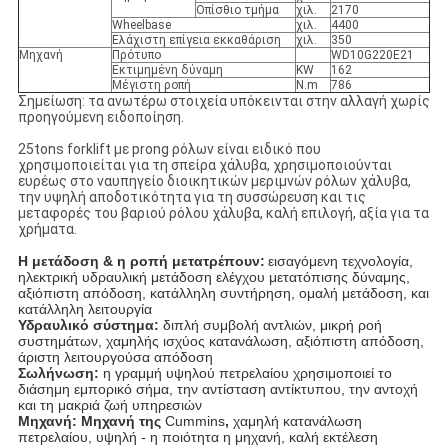
Οπίσθιο τμήμα
χιλ.
2170
Wheelbase
χιλ.
4400
Ελάχιστη επίγεια εκκαθάριση
χιλ.
350
Μηχανή
Πρότυπο
WD10G220E21
Εκτιμημένη δύναμη
KW
162
Μέγιστη ροπή
N.m
786
Σημείωση: τα ανωτέρω στοιχεία υπόκεινται στην αλλαγή χωρίς
προηγούμενη ειδοποίηση.
25tons forklift με prong ρόλων είναι ειδικό που
χρησιμοποιείται για τη σπείρα χάλυβα, χρησιμοποιούνται
ευρέως στο ναυπηγείο διοικητικών μεριμνών ρόλων χάλυβα,
την υψηλή αποδοτικότητα για τη συσσώρευση και τις
μεταφορές του βαριού ρόλου χάλυβα, καλή επιλογή, αξία για τα
χρήματα.
Η μετάδοση & η ροπή μετατρέπουν:
εισαγόμενη τεχνολογία,
ηλεκτρική υδραυλική μετάδοση ελέγχου μετατόπισης δύναμης,
αξιόπιστη απόδοση, κατάλληλη συντήρηση, ομαλή μετάδοση, και
κατάλληλη λειτουργία
Υδραυλικό σύστημα:
διπλή συμβολή αντλιών, μικρή ροή
συστημάτων, χαμηλής ισχύος κατανάλωση, αξιόπιστη απόδοση,
άριστη λειτουργούσα απόδοση
Σωλήνωση:
η γραμμή υψηλού πετρελαίου χρησιμοποιεί το
διάσημη εμπορικό σήμα, την αντίσταση αντίκτυπου, την αντοχή
και τη μακριά ζωή υπηρεσιών
Μηχανή: Μηχανή της
Cummins
,
χαμηλή κατανάλωση
πετρελαίου, υψηλή - η ποιότητα η μηχανή, καλή εκτέλεση