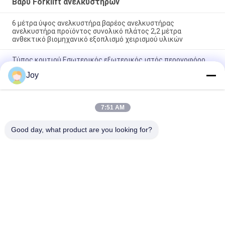
Βαρύ Forklift ανελκυστήρων
6 μέτρα ύψος ανελκυστήρα βαρέος ανελκυστήρας
ανελκυστήρα προϊόντος συνολικό πλάτος 2,2 μέτρα
ανθεκτικό βιομηχανικό εξοπλισμό χειρισμού υλικών
Τύπος κουτιού Εσωτερικός εξωτερικός ιστός περονοφόρο
ανυψωτικό με αντίβαρο συνολικές διαστάσεις
Joy
7200x2550x3460mm όχημα ανύψωσης βαρέως τύπου για
αποθήκη
210 Bar Υδραυλικό Σύστημα Πίεσης Περονοφόρο Όχημα
7:51 AM
Βαρέως Τύπου Ονομαστική Χωρητικότητα 16000kgs
Προσαρμοσμένο Oem Ιδανικό για Εργασίες Βαρέως Τύπου
Good day, what product are you looking for?
Λαϊκή κατηγορία
Όλα
Βαρύ Forklift 
Forklift Diesel 
Ανελκυστήρων
Φορτηγό
Ηλεκτρικό Forklift 
Στοιβαχτής 
Φορτηγό
Προσιτότητας 