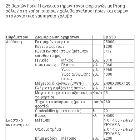
25 βαριών Forklift ανελκυστήρων τόνοι φορτηγών με Prong
ρόλων στη χρήση σπειρών χάλυβα ανελκυστήρων και σωρών
στο λογιστικό ναυπηγείο χάλυβα
Παράμετροι:
Διαμόρφωση οχημάτων
FD 250
Απόδοση
Εκτιμημένο φορτίο
25000
Κέντρο φορτίων
1200
Γωνία κλίσης ιστών (μέτωπο/
º
6/12
οπίσθιο τμήμα)
Γενικές
Μήκος
χιλ.
9010
διαστάσεις
Πλάτος
χιλ.
3060
Ύψος
χιλ.
3960
Ύψος ανύψωσης
χιλ.
4000
ιστών
Μέγεθος δικράνων (L*W*H)
χιλ.
2400X300X120
Ελάχιστη γυρίζοντας ακτίνα
χιλ.
6160
Μέγιστη ταχύτητα ταξιδιού (με
Km/h
25
το φορτίο)
Ταχύτητα ανύψωσης (με το
mm/s
260
φορτίο)
Gradeability (με το φορτίο)
%
20
Βάρος
Κλ
34500
Ελαστικό
Μέτωπο
4 X 14,00 - 24/28
αυτοκινήτου
ΖΕΥΓΑΡΙΑ
Οπίσθιο τμήμα
2 X 14,00 - 24/28
ΖΕΥΓΑΡΙΑ
Βήμα ροδών
Μέτωπο
χιλ.
2200