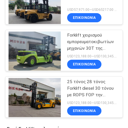
USD57,971.00~USD65217.00 unit MOQ:1 μονάδα
ΕΠΙΚΟΙΝΩΝΙΑ
Forklift χειρισμού
εμπορευματοκιβωτίων
μηχανών 30T της
Cummins με υδραυλικό
USD123,188.00~USD130,345.00/ Unit MOQ:1 μονάδα
Positioner δικράνων
ΕΠΙΚΟΙΝΩΝΙΑ
25 τόνος 28 τόνος
Forklift diesel 30 τόνου
με ROPS FOP την
καμπίνα
USD123,188.00~USD130,345.00/ Unit MOQ:1 μονάδα
ΕΠΙΚΟΙΝΩΝΙΑ