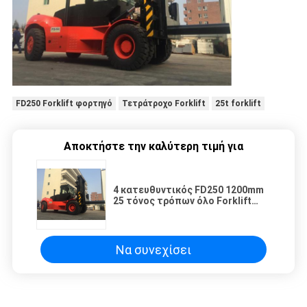
FD250 Forklift φορτηγό
Τετράτροχο Forklift
25t forklift
Αποκτήστε την καλύτερη τιμή για
4 κατευθυντικός FD250 1200mm
25 τόνος τρόπων όλο Forklift
εκτάσεων το φορτηγό
Να συνεχίσει