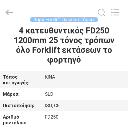
Xiamen
Sealand
Development
Co.,
Ltd..
Βαρύ Forklift ανελκυστήρων
All
Rights
Reserved.
4 κατευθυντικός FD250
ΣΠΊΤΙ
1200mm 25 τόνος τρόπων
ΠΡΟΪΌΝΤΑ
όλο Forklift εκτάσεων το
φορτηγό
ΠΕΡΊΠΟΥ
ΕΜΕΊΣ
Τόπος
ΚΙΝΑ
καταγωγής:
ΓΎΡΟΣ
Μάρκα:
SLD
ΕΡΓΟΣΤΑΣΊΩΝ
Πιστοποίηση:
ISO, CE
Αριθμό
FD250
ΠΟΙΟΤΙΚΌΣ
μοντέλου: