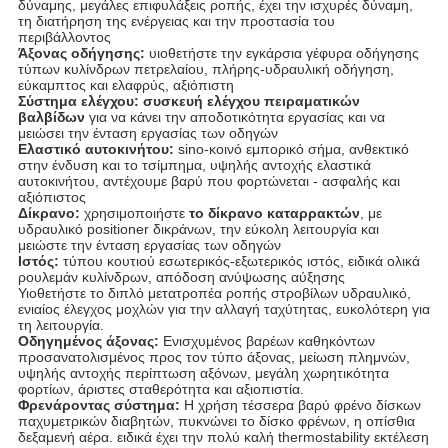
δύναμης, μεγάλες επιφυλάξεις ροπής, έχει την ισχυρές δύναμη,
τη διατήρηση της ενέργειας και την προστασία του
περιβάλλοντος
Άξονας οδήγησης:
υιοθετήστε την εγκάρσια γέφυρα οδήγησης
τύπων κυλίνδρων πετρελαίου, πλήρης-υδραυλική οδήγηση,
εύκαμπτος και ελαφρύς, αξιόπιστη
Σύστημα ελέγχου:
συσκευή ελέγχου πειραματικών
βαλβίδων
για να κάνει την αποδοτικότητα εργασίας και να
μειώσει την ένταση εργασίας των οδηγών
Ελαστικό αυτοκινήτου:
sino-κοινό εμπορικό σήμα, ανθεκτικό
στην ένδυση και το τσίμπημα, υψηλής αντοχής ελαστικά
αυτοκινήτου, αντέχουμε βαρύ που φορτώνεται - ασφαλής και
αξιόπιστος
Δίκρανο:
χρησιμοποιήστε
το δίκρανο καταρρακτών
, με
υδραυλικό positioner δικράνων, την εύκολη λειτουργία και
μειώστε την ένταση εργασίας των οδηγών
Ιστός:
τύπου κουτιού εσωτερικός-εξωτερικός ιστός, ειδικά ολικά
ρουλεμάν κυλίνδρων, απόδοση ανύψωσης αύξησης
Υιοθετήστε το διπλό μετατροπέα ροπής στροβίλων υδραυλικό,
ενιαίος έλεγχος μοχλών για την αλλαγή ταχύτητας, ευκολότερη για
τη λειτουργία.
Οδηγημένος άξονας:
Ενισχυμένος βαρέων καθηκόντων
προσανατολισμένος προς τον τύπο άξονας, μείωση πλημνών,
υψηλής αντοχής περίπτωση αξόνων, μεγάλη χωρητικότητα
φορτίων, άριστες σταθερότητα και αξιοπιστία.
Φρενάροντας σύστημα:
Η χρήση τέσσερα βαρύ φρένο δίσκων
παχυμετρικών διαβητών, πυκνώνει το δίσκο φρένων, η οπίσθια
δεξαμενή αέρα. ειδικά έχει την πολύ καλή thermostability εκτέλεση