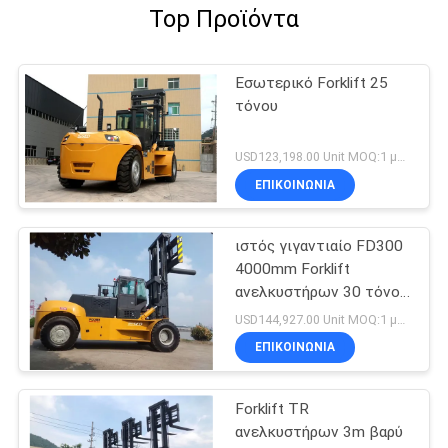
Top Προϊόντα
Εσωτερικό Forklift 25
τόνου
USD123,198.00 Unit MOQ:1 μονάδα
ΕΠΙΚΟΙΝΩΝΙΑ
ιστός γιγαντιαίο FD300
4000mm Forklift
ανελκυστήρων 30 τόνου
βαρύς εξοπλισμός
USD144,927.00 Unit MOQ:1 μονάδα
φορτηγών
ΕΠΙΚΟΙΝΩΝΙΑ
Forklift TR
ανελκυστήρων 3m βαρύ