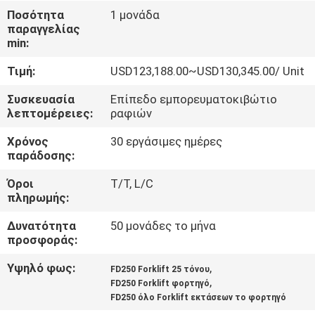
ΈΛΕΓΧΟΣ
Ποσότητα
1 μονάδα
παραγγελίας
min:
SITEMAP
Τιμή:
USD123,188.00~USD130,345.00/ Unit
PRIVACY
Συσκευασία
Επίπεδο εμπορευματοκιβώτιο
λεπτομέρειες:
ραφιών
POLICY
Χρόνος
30 εργάσιμες ημέρες
παράδοσης:
Όροι
T/T, L/C
πληρωμής:
Δυνατότητα
50 μονάδες το μήνα
προσφοράς:
Υψηλό φως:
,
FD250 Forklift 25 τόνου
,
FD250 Forklift φορτηγό
FD250 όλο Forklift εκτάσεων το φορτηγό