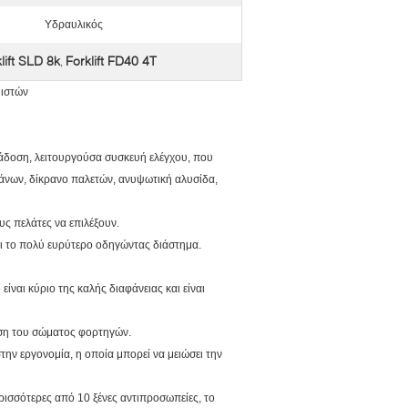
Υδραυλικός
lift SLD 8k
Forklift FD40 4T
,
 ιστών
ετάδοση, λειτουργούσα συσκευή ελέγχου, που
ράνων, δίκρανο παλετών, ανυψωτική αλυσίδα,
υς πελάτες να επιλέξουν.
χει το πολύ ευρύτερο οδηγώντας διάστημα.
είναι κύριο της καλής διαφάνειας και είναι
ηση του σώματος φορτηγών.
την εργονομία, η οποία μπορεί να μειώσει την
ρισσότερες από 10 ξένες αντιπροσωπείες, το