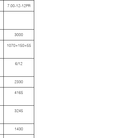
7.00-12-12PR
3000
5
1070×150×55
6/12
2330
4165
3245
1430