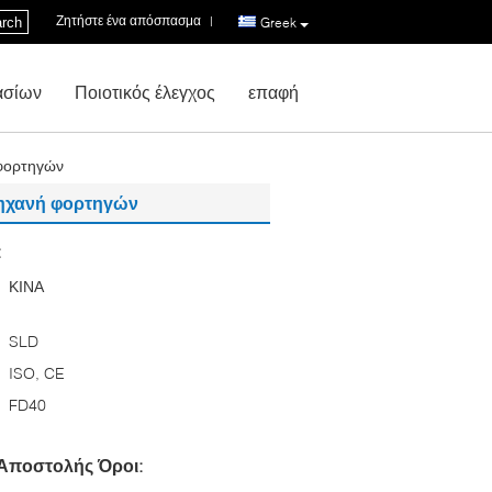
Ζητήστε ένα απόσπασμα
|
rch
Greek
ασίων
Ποιοτικός έλεγχος
επαφή
 φορτηγών
 μηχανή φορτηγών
:
ΚΙΝΑ
SLD
ISO, CE
FD40
Αποστολής Όροι: