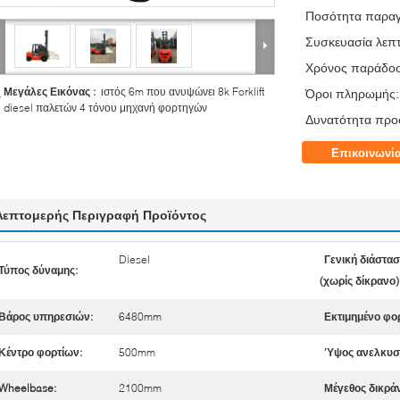
Ποσότητα παραγ
Συσκευασία λεπτ
Χρόνος παράδο
Μεγάλες Εικόνας :
ιστός 6m που ανυψώνει 8k Forklift
Όροι πληρωμής:
diesel παλετών 4 τόνου μηχανή φορτηγών
Δυνατότητα προ
Επικοινωνί
Λεπτομερής Περιγραφή Προϊόντος
Diesel
Γενική διάστα
Τύπος δύναμης:
(χωρίς δίκρανο)
Βάρος υπηρεσιών:
6480mm
Εκτιμημένο φορ
Κέντρο φορτίων:
500mm
Ύψος ανελκυσ
Wheelbase:
2100mm
Μέγεθος δικρά