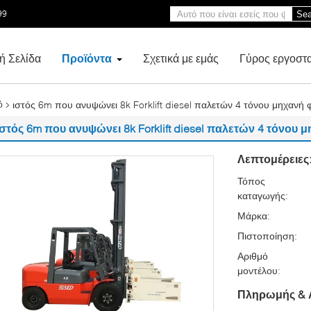
99
Sea
ή Σελίδα
Προϊόντα
Σχετικά με εμάς
Γύρος εργοστ
ιστός 6m που ανυψώνει 8k Forklift diesel παλετών 4 τόνου μηχανή
ό
ιστός 6m που ανυψώνει 8k Forklift diesel παλετών 4 τόνου
Λεπτομέρειες
Τόπος
καταγωγής:
Μάρκα:
Πιστοποίηση:
Αριθμό
μοντέλου:
Πληρωμής & 