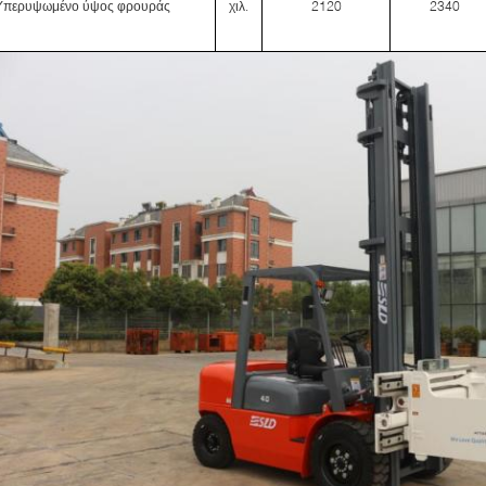
Υπερυψωμένο ύψος φρουράς
χιλ.
2120
2340