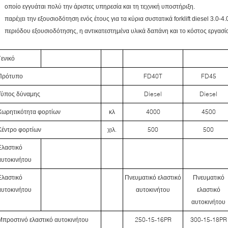
οποίο εγγυάται πολύ την άριστες υπηρεσία και τη τεχνική υποστήριξη.
παρέχει την εξουσιοδότηση ενός έτους για τα κύρια συστατικά forklift diesel 3.0-
περιόδου εξουσιοδότησης, η αντικατεστημένα υλικά δαπάνη και το κόστος εργασίας
Γενικό
Πρότυπο
FD40T
FD45
Τύπος δύναμης
Diesel
Diesel
Χωρητικότητα φορτίων
κλ
4000
4500
Κέντρο φορτίων
χιλ.
500
500
Ελαστικό
αυτοκινήτου
Ελαστικό
Πνευματικό ελαστικό
Πνευματικό
αυτοκινήτου
αυτοκινήτου
ελαστικό
αυτοκινήτου
Μπροστινό ελαστικό αυτοκινήτου
250-15-16PR
300-15-18PR