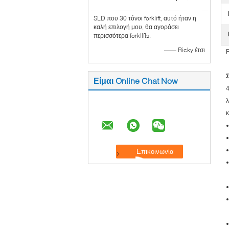
SLD που 30 τόνοι forklift, αυτό ήταν η
καλή επιλογή μου, θα αγοράσει
περισσότερα forklifts.
—— Ricky έτσι
F
Είμαι Online Chat Now
4
λ
κ