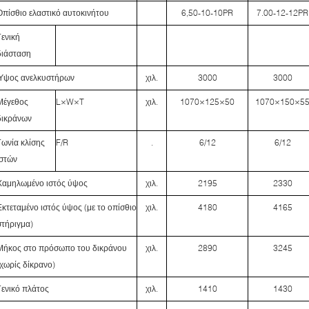
Οπίσθιο ελαστικό αυτοκινήτου
6,50-10-10PR
7.00-12-12PR
Γενική
διάσταση
Ύψος ανελκυστήρων
χιλ.
3000
3000
Μέγεθος
L×W×T
χιλ.
1070×125×50
1070×150×5
δικράνων
Γωνία κλίσης
F/R
.
6/12
6/12
ιστών
Χαμηλωμένο ιστός ύψος
χιλ.
2195
2330
Εκτεταμένο ιστός ύψος (με το οπίσθιο
χιλ.
4180
4165
στήριγμα)
Μήκος στο πρόσωπο του δικράνου
χιλ.
2890
3245
(χωρίς δίκρανο)
Γενικό πλάτος
χιλ.
1410
1430