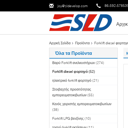
86-592-57853
joy@sldevelop.com
Αρχικ
Αρχική Σελίδα
Προϊόντα
Forklift diesel φορτηγ
Όλα τα Προϊόντα
Βαρύ Forklift ανελκυστήρων
(274)
Forklift diesel φορτηγό
(52)
ηλεκτρικό forklift φορτηγό
(21)
Στοιβαχτής προσιτότητας
εμπορευματοκιβωτίων
(55)
Κενός χειριστής εμπορευματοκιβωτίων
(38)
Forklift LPG βενζίνης
(10)
τραχύ forklift εκτάσεων
(11)