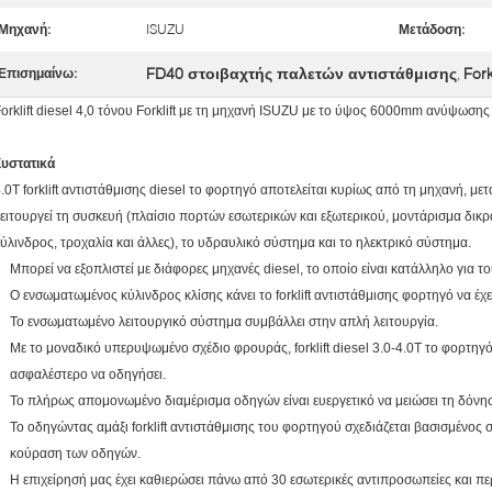
Μηχανή:
ISUZU
Μετάδοση:
FD40 στοιβαχτής παλετών αντιστάθμισης
Fork
Επισημαίνω:
,
orklift diesel 4,0 τόνου Forklift με τη μηχανή ISUZU με το ύψος 6000mm ανύψωσης
Συστατικά
.0T forklift αντιστάθμισης diesel το φορτηγό αποτελείται κυρίως από τη μηχανή, μ
ειτουργεί τη συσκευή (πλαίσιο πορτών εσωτερικών και εξωτερικού, μοντάρισμα δικ
ύλινδρος, τροχαλία και άλλες), το υδραυλικό σύστημα και το ηλεκτρικό σύστημα.
Μπορεί να εξοπλιστεί με διάφορες μηχανές diesel, το οποίο είναι κατάλληλο για το
Ο ενσωματωμένος κύλινδρος κλίσης κάνει το forklift αντιστάθμισης φορτηγό να έ
Το ενσωματωμένο λειτουργικό σύστημα συμβάλλει στην απλή λειτουργία.
Με το μοναδικό υπερυψωμένο σχέδιο φρουράς, forklift diesel 3.0-4.0T το φορτηγό 
ασφαλέστερο να οδηγήσει.
Το πλήρως απομονωμένο διαμέρισμα οδηγών είναι ευεργετικό να μειώσει τη δόν
Το οδηγώντας αμάξι forklift αντιστάθμισης του φορτηγού σχεδιάζεται βασισμένος σ
κούραση των οδηγών.
Η επιχείρησή μας έχει καθιερώσει πάνω από 30 εσωτερικές αντιπροσωπείες και πε