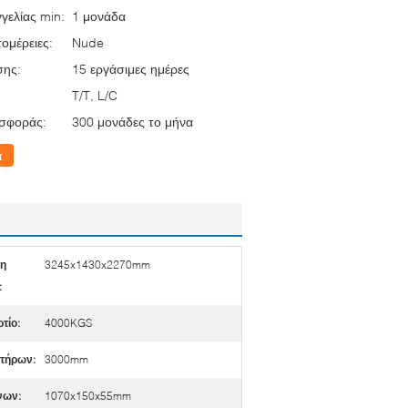
γελίας min:
1 μονάδα
ομέρειες:
Nude
σης:
15 εργάσιμες ημέρες
T/T, L/C
σφοράς:
300 μονάδες το μήνα
α
ση
3245x1430x2270mm
:
τίο:
4000KGS
τήρων:
3000mm
νων:
1070x150x55mm