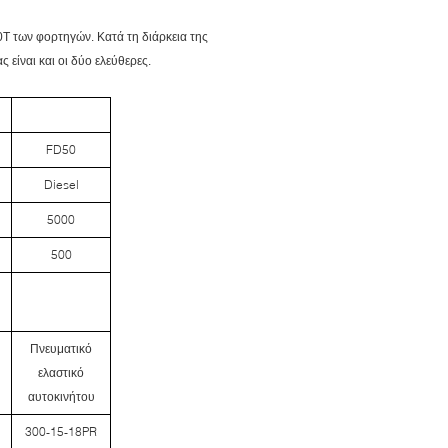
4.0T των φορτηγών. Κατά τη διάρκεια της
 είναι και οι δύο ελεύθερες.
FD50
Diesel
5000
500
Πνευματικό
ελαστικό
αυτοκινήτου
300-15-18PR