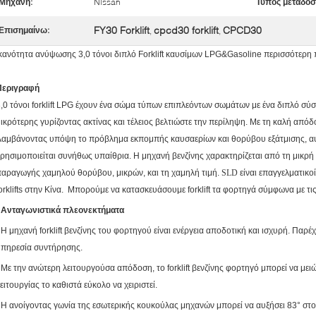
Μηχανή:
Nissan
Τύπος μετάδοσ
FY30 Forklift
cpcd30 forklift
CPCD30
Επισημαίνω:
,
,
κανότητα ανύψωσης 3,0 τόνοι διπλό Forklift καυσίμων LPG&Gasoline περισσότερη
Περιγραφή
,0 τόνοι forklift LPG έχουν ένα σώμα τύπων επιπλεόντων σωμάτων με ένα διπλό σύστη
ικρότερης γυρίζοντας ακτίνας και τέλειος βελτιώστε την περίληψη. Με τη καλή απόδο
αμβάνοντας υπόψη το πρόβλημα εκπομπής καυσαερίων και θορύβου εξάτμισης, αυτό
ρησιμοποιείται συνήθως υπαίθρια. Η μηχανή βενζίνης χαρακτηρίζεται από τη μικρ
αραγωγής χαμηλού θορύβου, μικρών, και τη χαμηλή τιμή.
SLD
είναι επαγγελματικο
orklifts στην Κίνα. Μπορούμε να κατασκευάσουμε forklift τα φορτηγά σύμφωνα με τι
Ανταγωνιστικά πλεονεκτήματα
Η μηχανή forklift βενζίνης του φορτηγού είναι ενέργεια αποδοτική και ισχυρή. Παρ
υπηρεσία συντήρησης.
Με την ανώτερη λειτουργούσα απόδοση, το forklift βενζίνης φορτηγό μπορεί να μ
ειτουργίας το καθιστά εύκολο να χειριστεί.
Η ανοίγοντας γωνία της εσωτερικής κουκούλας μηχανών μπορεί να αυξήσει 83° στο 