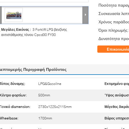
Ποσότητα παραγ
Συσκευασία λεπτ
Χρόνος παράδο
Μεγάλες Εικόνας :
3 Forklift LPG βενζίνης
Όροι πληρωμής:
αντιστάθμισης τόνου Cpcd30 FY30
Δυνατότητα προ
Επικοινωνί
Λεπτομερής Περιγραφή Προϊόντος
Τύπος δύναμης:
LPG&Gasoline
Εκτιμημένο φορ
Κέντρο φορτίων:
500mm
Ύψος ανύψωσ
Γενικό diamension:
2730x1225x2115mm
Μέγεθος δικρά
Wheelbase:
1700mm
Βάρος υπηρεσ