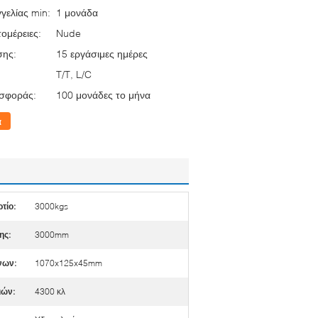
γελίας min:
1 μονάδα
ομέρειες:
Nude
σης:
15 εργάσιμες ημέρες
T/T, L/C
σφοράς:
100 μονάδες το μήνα
α
τίο:
3000kgs
ης:
3000mm
νων:
1070x125x45mm
ιών:
4300 κλ