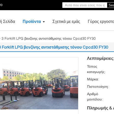
99
Sea
ή Σελίδα
Προϊόντα
Σχετικά με εμάς
Γύρος εργοστ
3 Forklift LPG βενζίνης αντιστάθμισης τόνου Cpcd30 FY30
3 Forklift LPG βενζίνης αντιστάθμισης τόνου Cpcd30 FY30
Λεπτομέρειες
Τόπος
καταγωγής:
Μάρκα:
Πιστοποίηση:
Αριθμό
μοντέλου:
Πληρωμής & 