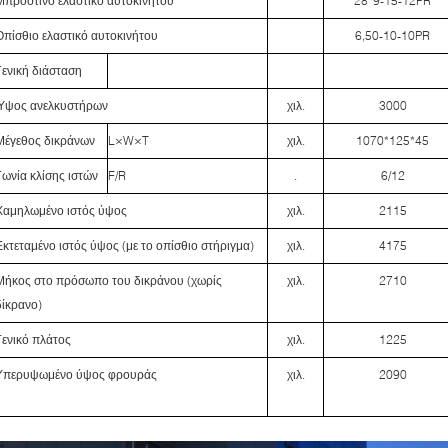
Μπροστινό ελαστικό αυτοκινήτου
28*9-15-12PR
Οπίσθιο ελαστικό αυτοκινήτου
6,50-10-10PR
Γενική διάσταση
Ύψος ανελκυστήρων
χιλ.
3000
Μέγεθος δικράνων
L×W×T
χιλ.
1070*125*45
Γωνία κλίσης ιστών
F/R
.
6/12
Χαμηλωμένο ιστός ύψος
χιλ.
2115
Εκτεταμένο ιστός ύψος (με το οπίσθιο στήριγμα)
χιλ.
4175
Μήκος στο πρόσωπο του δικράνου (χωρίς
χιλ.
2710
δίκρανο)
Γενικό πλάτος
χιλ.
1225
Υπερυψωμένο ύψος φρουράς
χιλ.
2090