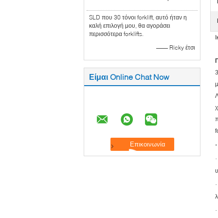
SLD που 30 τόνοι forklift, αυτό ήταν η
καλή επιλογή μου, θα αγοράσει
περισσότερα forklifts.
Ι
—— Ricky έτσι
3
Είμαι Online Chat Now
μ
Λ
χ
π
f
·
·
·
λ
·