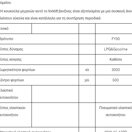
ημείου.
Η κουκούλα μηχανών αυτό το forklift βενζίνης είναι εξοπλισμένη με μια συσκευή άνοι
λείσουν εύκολα και είναι κατάλληλη για τη συντήρηση περιοδικά.
Γενικό
Πρότυπο
FY30
Τύπος δύναμης
LPG&Gasoline
Τύπος κίνησης
Καθίστε
Χωρητικότητα φορτίων
κλ
3000
Κέντρο φορτίων
χιλ.
500
Ελαστικό
αυτοκινήτου
Τύπος ελαστικών
Πνευματικό ελαστικό
αυτοκινήτου
αυτοκινήτου