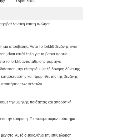
ης:
Υδραυλικός
 περιβαλλοντική καυτή πώληση
μα απόσβεσης. Αυτό το forklift βενζίνης είναι
ση, είναι κατάλληλο για τα βαριά φορτία.
 το forklift αντιστάθμισης φορτηγό
ή διάσταση, την ελαφριά, υψηλή δόνηση δύναμης
ί κατασκευαστής και προμηθευτής της βενζίνης
ς απαιτήσεις των πελατών.
έχουμε την υψηλής ποιότητας και αποδοτική
ειώσει την κούραση. Το ενσωματωμένο σύστημα
μέγιστο. Αυτό διευκολύνει την επιθεώρηση