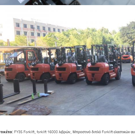
,
,
ετικέτα:
FY35 Forklift
forklift 16000 λιβρών
Μπροστινό διπλό Forklift ελαστικών α