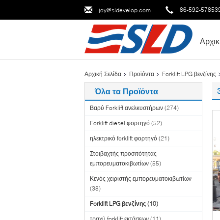
86-592-57853
joy@sldevelop.com
Αρχικ
Αρχική Σελίδα
Προϊόντα
Forklift LPG βενζίνης
Όλα τα Προϊόντα
Βαρύ Forklift ανελκυστήρων
(274)
Forklift diesel φορτηγό
(52)
ηλεκτρικό forklift φορτηγό
(21)
Στοιβαχτής προσιτότητας
εμπορευματοκιβωτίων
(55)
Κενός χειριστής εμπορευματοκιβωτίων
(38)
Forklift LPG βενζίνης
(10)
τραχύ forklift εκτάσεων
(11)