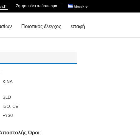
Ζητήστε ένα απόσπασμα
|
rch
Greek
ασίων
Ποιοτικός έλεγχος
επαφή
:
ΚΙΝΑ
SLD
ISO, CE
FY30
Αποστολής Όροι: