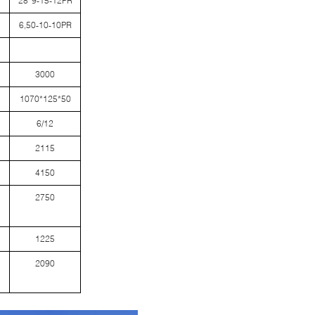
28*9-15-12PR
6,50-10-10PR
3000
1070*125*50
6/12
2115
4150
2750
1225
2090