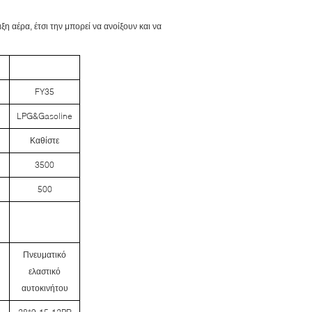
ξη αέρα, έτσι την μπορεί να ανοίξουν και να
FY35
LPG&Gasoline
Καθίστε
3500
500
Πνευματικό
ελαστικό
αυτοκινήτου