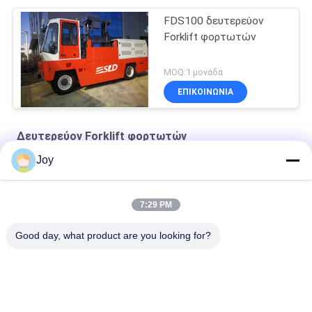
FDS100 δευτερεύον
Forklift φορτωτών
MOQ:1 μονάδα
ΕΠΙΚΟΙΝΩΝΙΑ
Δευτερεύον Forklift φορτωτών
Joy
FDS100 δευτερεύον Forklift φορτωτών diesel 10 τόνοι
3 δευτερευόντων Forklift φορτωτών τόνοι φορτηγών
7:29 PM
6 δευτερευόντων Forklift τόνοι φορτηγών με τη μηχανή ISUZU
Good day, what product are you looking for?
Λαϊκή κατηγορία
Όλα
Βαρύ Forklift 
Forklift Diesel 