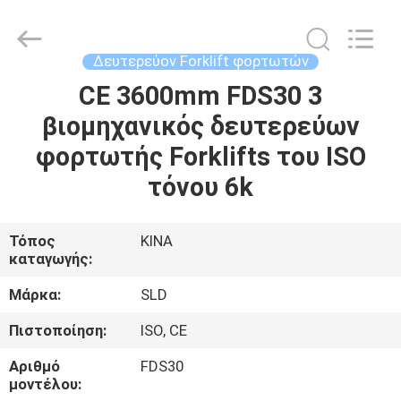
Xiamen
Sealand
Development
Co.,
Ltd..
Δευτερεύον Forklift φορτωτών
All
Rights
Reserved.
CE 3600mm FDS30 3
ΣΠΊΤΙ
βιομηχανικός δευτερεύων
ΠΡΟΪΌΝΤΑ
φορτωτής Forklifts του ISO
τόνου 6k
ΠΕΡΊΠΟΥ
ΕΜΕΊΣ
Τόπος
ΚΙΝΑ
καταγωγής:
ΓΎΡΟΣ
Μάρκα:
SLD
ΕΡΓΟΣΤΑΣΊΩΝ
Πιστοποίηση:
ISO, CE
Αριθμό
FDS30
ΠΟΙΟΤΙΚΌΣ
μοντέλου: