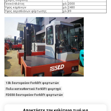
(χωρίς δίκρανο)
Γενικό πλάτος
χιλ.
2000
Ύψος καμπινών
χιλ.
2480
Ύψος αεροπλάνων φόρτωσης
χιλ.
89
13k δευτερεύον Forklift φορτωτών
Πολυ κατευθυντικό Forklift φορτηγό
FDS50 δευτερεύον Forklift φορτωτών
Αποκτήστε την καλύτερη τιμή για