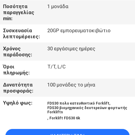
ΈΛΕΓΧΟΣ
Ποσότητα
1 μονάδα
παραγγελίας
min:
SITEMAP
Συσκευασία
20GP εμπορευματοκιβώτιο
λεπτομέρειες:
PRIVACY
Χρόνος
30 εργάσιμες ημέρες
POLICY
παράδοσης:
Όροι
T/T, L/C
πληρωμής:
Δυνατότητα
100 μονάδες το μήνα
προσφοράς:
Υψηλό φως:
,
FDS30 πολυ κατευθυντικό Forklift
FDS30 βιομηχανικός δευτερεύων φορτωτής
Forklifts
,
Forklift FDS30 6k