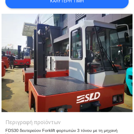
ΚΑΛΎΤΕΡΗ ΤΙΜΉ
Περιγραφή προϊόντων
FDS30 δευτερεύον Forklift φορτωτών 3 τόνου με τη μηχανή