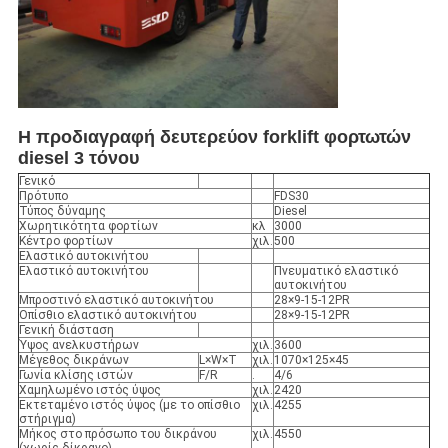
Η προδιαγραφή δευτερεύον forklift φορτωτών
diesel 3 τόνου
Γενικό
Πρότυπο
FDS30
Τύπος δύναμης
Diesel
Χωρητικότητα φορτίων
κλ
3000
Κέντρο φορτίων
χιλ.
500
Ελαστικό αυτοκινήτου
Ελαστικό αυτοκινήτου
Πνευματικό ελαστικό
αυτοκινήτου
Μπροστινό ελαστικό αυτοκινήτου
28×9-15-12PR
Οπίσθιο ελαστικό αυτοκινήτου
28×9-15-12PR
Γενική διάσταση
Ύψος ανελκυστήρων
χιλ.
3600
Μέγεθος δικράνων
L×W×T
χιλ.
1070×125×45
Γωνία κλίσης ιστών
F/R
.
4/6
Χαμηλωμένο ιστός ύψος
χιλ.
2420
Εκτεταμένο ιστός ύψος (με το οπίσθιο
χιλ.
4255
στήριγμα)
Μήκος στο πρόσωπο του δικράνου
χιλ.
4550