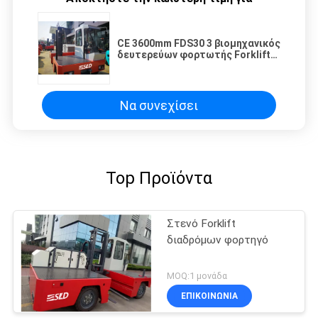
CE 3600mm FDS30 3 βιομηχανικός
δευτερεύων φορτωτής Forklifts
του ISO τόνου 6k
Να συνεχίσει
Top Προϊόντα
Στενό Forklift
διαδρόμων φορτηγό
MOQ:1 μονάδα
ΕΠΙΚΟΙΝΩΝΙΑ