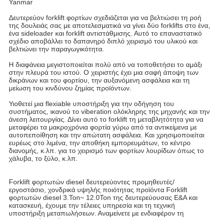
Yanmar
Δευτερεύον forklift φορτίων σχεδιάζεται για να βελτιώσει τη ροή
της δουλειάς σας με αποτελεσματικά να γίνει δύο forklifts στο ένα,
ένα sideloader και forklift αντιστάθμισης. Αυτό το επαναστατικό
σχέδιο αποβάλλει το δαπανηρό διπλό χειρισμό του υλικού και
βελτιώνει την παραγωγικότητα.
Η διαφάνεια μεγιστοποιείται πολύ από να τοποθετήσει το αμάξι
στην πλευρά του ιστού. Ο χειριστής έχει μια σαφή άποψη των
δικράνων και του φορτίου, την αυξανόμενη ασφάλεια και τη
μείωση του κινδύνου ζημίας προϊόντων.
Υιοθετεί μια flexiable υποστήριξη για την οδήγηση του
συστήματος, ικανού το viberation ολόκληρης της μηχανής και την
άνεση λειτουργίας. Δίνει αυτό το forklift τη μεταβλητότητα για να
μεταφέρει τα μακροχρόνια φορτία γύρω από τα αντικείμενα με
αυτοπεποίθηση και την απώτατη ασφάλεια. Και χρησιμοποιείται
ευρέως στο λιμένα, την αποθήκη εμπορευμάτων, το κέντρο
διανομής, κ.λπ. για το χειρισμό των φορτίων λουρίδων όπως το
χάλυβα, το ξύλο, κ.λπ.
Forklift φορτωτών diesel δευτερεύοντες προμηθευτές/
εργοστάσιο, χονδρικά υψηλής ποιότητας προϊόντα Forklift
φορτωτών diesel 3.Ton~ 12.0Ton της δευτερεύουσας Ε&Α και
κατασκευή, έχουμε την τέλειες υπηρεσία και τη τεχνική
υποστήριξη μεταπωλήσεων. Αναμείνετε με ενδιαφέρον τη