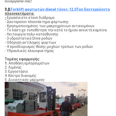
συνεργασία σας!
3
.0
Forklift
φορτωτών diesel τόνος-12.0Ton δευτερεύοντα
πλεονεκτήματα:
-
Εργασία στο στενό διάδρομο
- Δευτερεύον πλεονέκτημα φόρτωσης
- Χρησιμοποιημένος των μακροχρόνιων αντικειμένων
- Το λάστιχο τοποθέτησε την κατά το ήμισυ ανοικτή καμπίνα
- Λειτουργία πολυ-κατεύθυνσης
- 3 υδροστατικό Drive ροδών
- Οδήγηση αντίληψης φορτίων
- 4 προσδιορισμός θέσης μοχλών τρόπων των ροδών
- Υδραυλικός ελαιοψυκτήρας
Τομέας εφαρμογής:
1.
Αποθήκη εμπορευμάτων
2. Λιμένας
3. Εργοστάσιο
4. Κέντρο διανομής
5. Διοικητικές μέριμνες