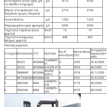
Εκτεταμένο ιστός ύψος (με
χιλ.
4175
4150
το οπίσθιο στήριγμα)
Μήκος στο πρόσωπο του
χιλ.
2710
2750
δικράνου (χωρίς δίκρανο)
Γενικό πλάτος
χιλ.
1225
1225
Υπερυψωμένο ύψος φρουράς
χιλ.
2090
2090
Ταχύτητα ταξιδιού (κενό
km/h
19
19
φορτίο)
Ταχύτητα ανύψωσης
mm/s
440
420
(πλήρες φορτίο)
Επιλογή μηχανών
Εκτιμημένα
No.of
Μετατόπιση
Στοιχείο
Κατασκευή
C/O
Πρότυπο
παραγωγή/r
κύλινδρος
(CC)
(KW)
C240NKFC-
1
ISUZU
ΙΑΠΩΝΙΑ
4
2369
35.4/2500
01
2
ISUZU
ΙΑΠΩΝΙΑ
4JG2PE-01
4
3059
46/2450
4tne98-
3
YANMAR
ΙΑΠΩΝΙΑ
4
3318
42.1/2300
BQFLC
4
MITSUBISHI
ΙΑΠΩΝΙΑ
S4S
4
3331
35.3/2250
A498BPG-
5
XINCHAI
ΚΙΝΑ
4
3170
45/2500
520
C490BPG-
6
XINCHAI
ΚΙΝΑ
4
2670
40/2650
236