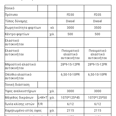
Γενικό
Πρότυπο
FD30
FD35
Τύπος δύναμης
Diesel
Diesel
Χωρητικότητα φορτίων
κλ
3000
3500
Κέντρο φορτίων
χιλ.
500
500
Ελαστικό
αυτοκινήτου
Ελαστικό
Πνευματικό
Πνευματικό
αυτοκινήτου
ελαστικό
ελαστικό
αυτοκινήτου
αυτοκινήτου
Μπροστινό ελαστικό
28*9-15-12PR
28*9-15-12PR
αυτοκινήτου
Οπίσθιο ελαστικό
6,50-10-10PR
6,50-10-10PR
αυτοκινήτου
Γενική διάσταση
Ύψος ανελκυστήρων
χιλ.
3000
3000
Μέγεθος δικράνων
L×W×T
χιλ.
1070*125*45
1070*125*50
Γωνία κλίσης ιστών
F/R
.
6/12
6/12
Χαμηλωμένο ιστός ύψος
χιλ.
2115
2115