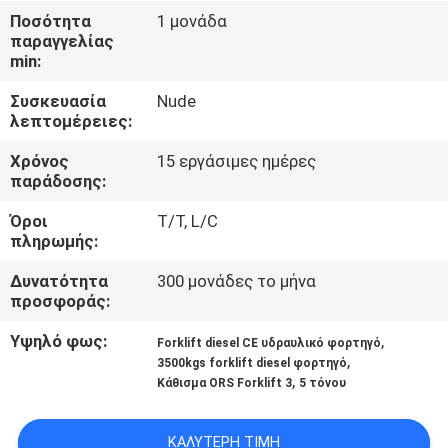
ΈΛΕΓΧΟΣ
Ποσότητα
1 μονάδα
παραγγελίας
min:
SITEMAP
Συσκευασία
Nude
λεπτομέρειες:
PRIVACY
Χρόνος
15 εργάσιμες ημέρες
POLICY
παράδοσης:
Όροι
T/T, L/C
πληρωμής:
Δυνατότητα
300 μονάδες το μήνα
προσφοράς:
Υψηλό φως:
,
Forklift diesel CE υδραυλικό φορτηγό
,
3500kgs forklift diesel φορτηγό
,
Κάθισμα ORS Forklift 3
5 τόνου
ΚΑΛΎΤΕΡΗ ΤΙΜΉ