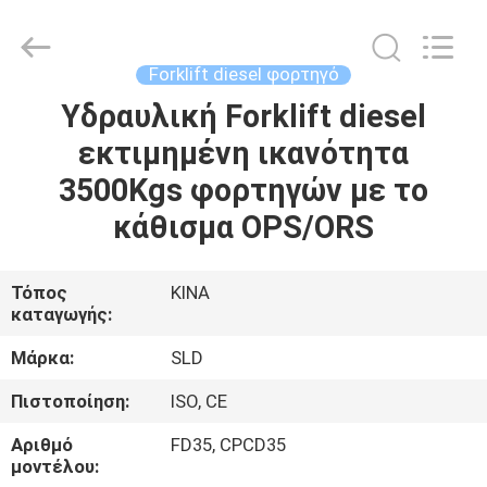
Xiamen
Sealand
Development
Co.,
Ltd..
Forklift diesel φορτηγό
All
Rights
Reserved.
Υδραυλική Forklift diesel
ΣΠΊΤΙ
εκτιμημένη ικανότητα
ΠΡΟΪΌΝΤΑ
3500Kgs φορτηγών με το
κάθισμα OPS/ORS
ΠΕΡΊΠΟΥ
ΕΜΕΊΣ
Τόπος
ΚΙΝΑ
καταγωγής:
ΓΎΡΟΣ
Μάρκα:
SLD
ΕΡΓΟΣΤΑΣΊΩΝ
Πιστοποίηση:
ISO, CE
Αριθμό
FD35, CPCD35
ΠΟΙΟΤΙΚΌΣ
μοντέλου: