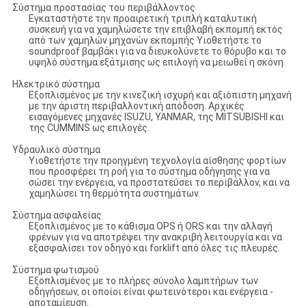
Σύστημα προστασίας του περιβάλλοντος
Εγκαταστήστε την προαιρετική τριπλή καταλυτική
συσκευή για να χαμηλώσετε την επιβλαβή εκπομπή εκτός
από των χαμηλών μηχανών εκπομπής Υιοθετήστε το
soundproof βαμβάκι για να διευκολύνετε το θόρυβο και το
υψηλό σύστημα εξάτμισης ως επιλογή να μειωθεί η σκόνη.
Ηλεκτρικό σύστημα
Εξοπλισμένος με την κινεζική ισχυρή και αξιόπιστη μηχανή
με την άριστη περιβαλλοντική απόδοση. Αρχικές
εισαγόμενες μηχανές ISUZU, YANMAR, της MITSUBISHI και
της CUMMINS ως επιλογές.
Υδραυλικό σύστημα
Υιοθετήστε την προηγμένη τεχνολογία αίσθησης φορτίων
που προσφέρει τη ροή για το σύστημα οδήγησης για να
σώσει την ενέργεια, να προστατεύσει το περιβάλλον, και να
χαμηλώσει τη θερμότητα συστημάτων.
Σύστημα ασφαλείας
Εξοπλισμένος με το κάθισμα OPS ή ORS και την αλλαγή
φρένων για να αποτρέψει την ανακριβή λειτουργία και να
εξασφαλίσει τον οδηγό και forklift από όλες τις πλευρές.
Σύστημα φωτισμού
Εξοπλισμένος με το πλήρες σύνολο λαμπτήρων των
οδηγήσεων, οι οποίοι είναι φωτεινότεροι και ενέργεια -
αποταμίευση.