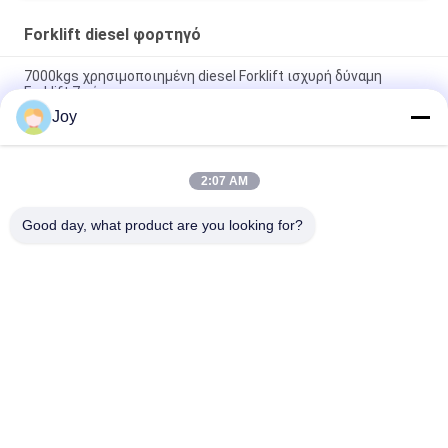
Forklift diesel φορτηγό
7000kgs χρησιμοποιημένη diesel Forklift ισχυρή δύναμη
Forklift 7 τόνου
Joy
Forklift diesel FD100 10T πνευματικό ελαστικό αυτοκινήτου
καμπινών φορτηγών πλήρες
2:07 AM
FD40 ντηζελοκίνητο Forklift 4 τόνου με το σφιγκτήρα
δεμάτων
Good day, what product are you looking for?
Λαϊκή κατηγορία
Όλα
Βαρύ Forklift 
Forklift Diesel 
Ανελκυστήρων
Φορτηγό
Ηλεκτρικό Forklift 
Στοιβαχτής 
Φορτηγό
Προσιτότητας 
Εμπορευματοκιβωτίων
Κενός Χειριστής 
Forklift LPG 