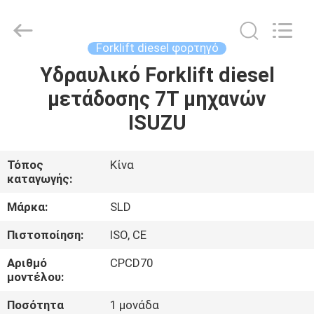
Xiamen
Sealand
Development
Co.,
Ltd..
Forklift diesel φορτηγό
All
Rights
Reserved.
Υδραυλικό Forklift diesel
ΣΠΊΤΙ
μετάδοσης 7T μηχανών
ΠΡΟΪΌΝΤΑ
ISUZU
ΠΕΡΊΠΟΥ
Τόπος
Κίνα
καταγωγής:
ΕΜΕΊΣ
Μάρκα:
SLD
ΓΎΡΟΣ
Πιστοποίηση:
ISO, CE
ΕΡΓΟΣΤΑΣΊΩΝ
Αριθμό
CPCD70
μοντέλου:
ΠΟΙΟΤΙΚΌΣ
Ποσότητα
1 μονάδα