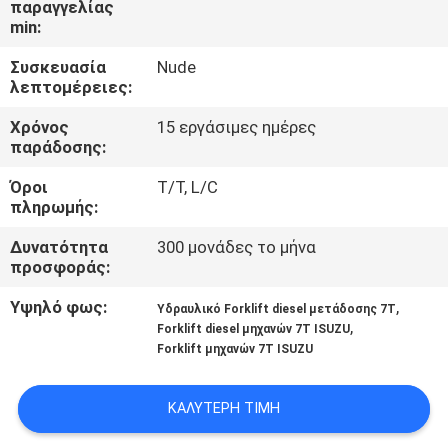
παραγγελίας
ΈΛΕΓΧΟΣ
min:
Συσκευασία
Nude
SITEMAP
λεπτομέρειες:
Χρόνος
15 εργάσιμες ημέρες
PRIVACY
παράδοσης:
POLICY
Όροι
T/T, L/C
πληρωμής:
Δυνατότητα
300 μονάδες το μήνα
προσφοράς:
Υψηλό φως:
,
Υδραυλικό Forklift diesel μετάδοσης 7T
,
Forklift diesel μηχανών 7T ISUZU
Forklift μηχανών 7T ISUZU
ΚΑΛΎΤΕΡΗ ΤΙΜΉ