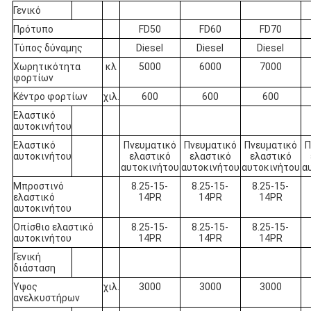
Γενικό
Πρότυπο
FD50
FD60
FD70
Τύπος δύναμης
Diesel
Diesel
Diesel
Χωρητικότητα
κλ
5000
6000
7000
φορτίων
Κέντρο φορτίων
χιλ.
600
600
600
Ελαστικό
αυτοκινήτου
Ελαστικό
Πνευματικό
Πνευματικό
Πνευματικό
Π
αυτοκινήτου
ελαστικό
ελαστικό
ελαστικό
αυτοκινήτου
αυτοκινήτου
αυτοκινήτου
α
Μπροστινό
8.25-15-
8.25-15-
8.25-15-
ελαστικό
14PR
14PR
14PR
αυτοκινήτου
Οπίσθιο ελαστικό
8.25-15-
8.25-15-
8.25-15-
αυτοκινήτου
14PR
14PR
14PR
Γενική
διάσταση
Ύψος
χιλ.
3000
3000
3000
ανελκυστήρων