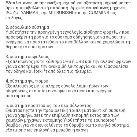
Εξοπλισμένος με την κινεζική ισχυρή και αξιόπιστη μηχανή με την
άριστη περιβαλλοντική απόδοση. Αρχικές εισαγόμενες μηχανές
ISUZU, YANMAR, της MITSUBISHI και της CUMMINS ως
επιλογές.
2, υδραυλικό σύστημα
Υιοθετήστε την προηγμένη τεχνολογία αίσθησης φορτίων που
προσφέρει τη ροή για το σύστημα οδήγησης για να σώσει την
ενέργεια, να προστατεύσει το περιβάλλον, και να χαμηλώσει τη
θερμότητα συστημάτων.
3, σύστημα ασφαλείας
Εξοπλισμένος με το κάθισμα OPS ή ORS και την αλλαγή φρένων
για να αποτρέψει την ανακριβή λειτουργία και να εξασφαλίσει
τον οδηγό και forklift από όλες τις πλευρές.
4, σύστημα φωτισμού
Εξοπλισμένος με το πλήρες σύνολο λαμπτήρων των
οδηγήσεων, οι οποίοι είναι φωτεινότεροι και ενέργεια -
αποταμίευση.
5, σύστημα προστασίας του περιβάλλοντος
Εγκαταστήστε την προαιρετική τριπλή καταλυτική συσκευή
για να χαμηλώσετε την επιβλαβή εκπομπή εκτός από των
χαμηλών μηχανών εκπομπής Υιοθετήστε το soundproof
βαμβάκι για να διευκολύνετε το θόρυβο και το υψηλό σύστημα
εξάτμισης ως επιλογή να μειωθεί η σκόνη.