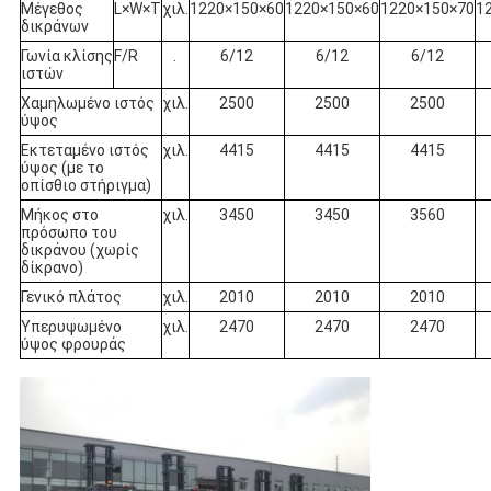
Μέγεθος
L×W×T
χιλ.
1220×150×60
1220×150×60
1220×150×70
1
δικράνων
Γωνία κλίσης
F/R
.
6/12
6/12
6/12
ιστών
Χαμηλωμένο ιστός
χιλ.
2500
2500
2500
ύψος
Εκτεταμένο ιστός
χιλ.
4415
4415
4415
ύψος (με το
οπίσθιο στήριγμα)
Μήκος στο
χιλ.
3450
3450
3560
πρόσωπο του
δικράνου (χωρίς
δίκρανο)
Γενικό πλάτος
χιλ.
2010
2010
2010
Υπερυψωμένο
χιλ.
2470
2470
2470
ύψος φρουράς