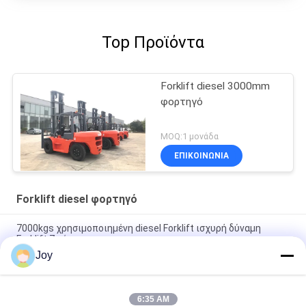
Top Προϊόντα
Forklift diesel 3000mm
φορτηγό
MOQ:1 μονάδα
ΕΠΙΚΟΙΝΩΝΙΑ
Forklift diesel φορτηγό
7000kgs χρησιμοποιημένη diesel Forklift ισχυρή δύναμη
Forklift 7 τόνου
Joy
Forklift diesel FD100 10T πνευματικό ελαστικό αυτοκινήτου
καμπινών φορτηγών πλήρες
6:35 AM
FD40 ντηζελοκίνητο Forklift 4 τόνου με το σφιγκτήρα