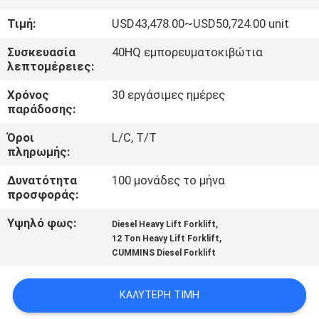
ΈΛΕΓΧΟΣ
Τιμή:
USD43,478.00~USD50,724.00 unit
SITEMAP
Συσκευασία
40HQ εμπορευματοκιβώτια
λεπτομέρειες:
Χρόνος
30 εργάσιμες ημέρες
PRIVACY
παράδοσης:
POLICY
Όροι
L/C, T/T
πληρωμής:
Δυνατότητα
100 μονάδες το μήνα
προσφοράς:
Υψηλό φως:
,
Diesel Heavy Lift Forklift
,
12 Ton Heavy Lift Forklift
CUMMINS Diesel Forklift
ΚΑΛΎΤΕΡΗ ΤΙΜΉ