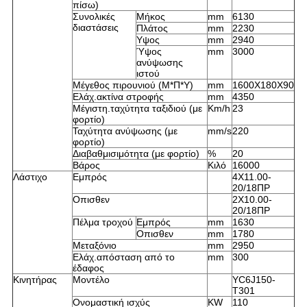
πίσω)
Συνολικές
Μήκος
mm
6130
διαστάσεις
Πλάτος
mm
2230
Υψος
mm
2940
Ύψος
mm
3000
ανύψωσης
ιστού
Μέγεθος πιρουνιού (Μ*Π*Υ)
mm
1600Χ180Χ90
Ελάχ.ακτίνα στροφής
mm
4350
Μέγιστη.ταχύτητα ταξιδιού (με
Km/h
23
φορτίο)
Ταχύτητα ανύψωσης (με
mm/s
220
φορτίο)
Διαβαθμισιμότητα (με φορτίο)
%
20
Βάρος
Κιλό
16000
Λάστιχο
Εμπρός
4Χ11.00-
20/18ΠΡ
Οπισθεν
2Χ10.00-
20/18ΠΡ
Πέλμα τροχού
Εμπρός
mm
1630
Οπισθεν
mm
1780
Μεταξόνιο
mm
2950
Ελάχ.απόσταση από το
mm
300
έδαφος
Κινητήρας
Μοντέλο
YC6J150-
T301
Ονομαστική ισχύς
KW
110