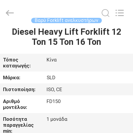
Xiamen
Sealand
Development
Co.,
Ltd..
Βαρύ Forklift ανελκυστήρων
All
Rights
Reserved.
Diesel Heavy Lift Forklift 12
ΣΠΊΤΙ
Ton 15 Ton 16 Ton
ΠΡΟΪΌΝΤΑ
Τόπος
Κίνα
καταγωγής:
ΠΕΡΊΠΟΥ
ΕΜΕΊΣ
Μάρκα:
SLD
Πιστοποίηση:
ISO, CE
ΓΎΡΟΣ
Αριθμό
FD150
ΕΡΓΟΣΤΑΣΊΩΝ
μοντέλου:
Ποσότητα
1 μονάδα
παραγγελίας
ΠΟΙΟΤΙΚΌΣ
min: