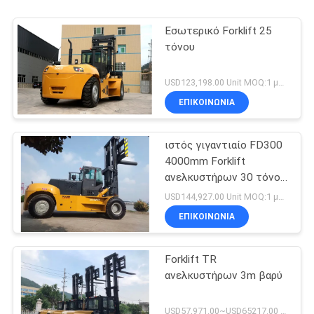
Εσωτερικό Forklift 25
τόνου
USD123,198.00 Unit MOQ:1 μονάδα
ΕΠΙΚΟΙΝΩΝΙΑ
ιστός γιγαντιαίο FD300
4000mm Forklift
ανελκυστήρων 30 τόνου
βαρύς εξοπλισμός
USD144,927.00 Unit MOQ:1 μονάδα
φορτηγών
ΕΠΙΚΟΙΝΩΝΙΑ
Forklift TR
ανελκυστήρων 3m βαρύ
USD57,971.00~USD65217.00 unit MOQ:1 μονάδα