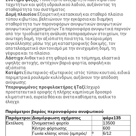
ταχυτήτων και ψύξη υδραυλικού λαδιού, αυξάνοντας τη
σταθερότητα του συστήματος.
Δομή πλαισίου:
Εξαιρετική κατασκευή και σταθερό πλαίσιο
τύπου κιβωτίου, βελτιώνουν την εγκάρσια και διαμήκη
σταθερότητα των περονοφόρων ανυψωτικών ανυψωτικών
ανυψωτικών μηχανημάτων.Τα περονοφόρα ανυψωτικά περνούν
από την τρισδιάστατη ανάλυση πεπερασμένων στοιχείων, την
ανώτερη δομή, την αξιόπιστη ποιότητα, τα κύρια μέρη
συγκόλλησης μέσω της μη καταστροφικής δοκιμής, τον
αποτελεσματικό συντονισμό με την ενισχυμένη δομή, τη
γέφυρα και το πλαίσιο.
Λάστιχο:
Ανθεκτικό στη φθορά και το τσίμπημα, ελαστικά
υψηλής αντοχής, αντέχουν βαριά φορτία, ασφαλή και
αξιόπιστα.
Κατάρτι:
Εσωτερικός-εξωτερικός ιστός τύπου κουτιού, ειδικά
περιμετρικά ρουλεμάν κυλίνδρων, αυξάνουν την απόδοση
ανύψωσης.
Υπερυψωμένος προφυλακτήρας ή
Ταξί:
Ισχυρό
προστατευτικό οροφής ή πλήρης καμπίνα με δροσερό
κλιματιστικό, ευρεία θέα και άνετα καθίσματα, ευέλικτο
έλεγχο.
Παράμετροι βαρέος περονοφόρου ανυψωτικού
Παράμετροι:
Διαμόρφωση οχήματος
φά
ρε
135
Εκτέλεση
Ονομαστικό φορτίο
13500
Κέντρο φόρτωσης
600
Γωνία κλίσης ιστού (εμπρός/
º
6/12