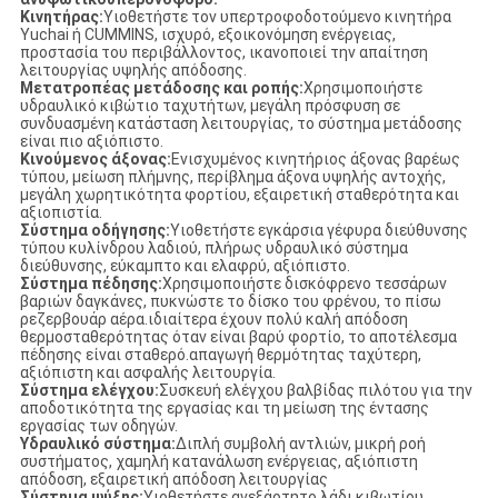
Κινητήρας:
Υιοθετήστε τον υπερτροφοδοτούμενο κινητήρα
Yuchai ή CUMMINS, ισχυρό, εξοικονόμηση ενέργειας,
προστασία του περιβάλλοντος, ικανοποιεί την απαίτηση
λειτουργίας υψηλής απόδοσης.
Μετατροπέας μετάδοσης και ροπής:
Χρησιμοποιήστε
υδραυλικό κιβώτιο ταχυτήτων, μεγάλη πρόσφυση σε
συνδυασμένη κατάσταση λειτουργίας, το σύστημα μετάδοσης
είναι πιο αξιόπιστο.
Κινούμενος άξονας
:
Ενισχυμένος κινητήριος άξονας βαρέως
τύπου, μείωση πλήμνης, περίβλημα άξονα υψηλής αντοχής,
μεγάλη χωρητικότητα φορτίου, εξαιρετική σταθερότητα και
αξιοπιστία.
Σύστημα οδήγησης:
Υιοθετήστε εγκάρσια γέφυρα διεύθυνσης
τύπου κυλίνδρου λαδιού, πλήρως υδραυλικό σύστημα
διεύθυνσης, εύκαμπτο και ελαφρύ, αξιόπιστο.
Σύστημα πέδησης:
Χρησιμοποιήστε δισκόφρενο τεσσάρων
βαριών δαγκάνες, πυκνώστε το δίσκο του φρένου, το πίσω
ρεζερβουάρ αέρα.ιδιαίτερα έχουν πολύ καλή απόδοση
θερμοσταθερότητας όταν είναι βαρύ φορτίο, το αποτέλεσμα
πέδησης είναι σταθερό.απαγωγή θερμότητας ταχύτερη,
αξιόπιστη και ασφαλής λειτουργία.
Σύστημα ελέγχου:
Συσκευή ελέγχου βαλβίδας πιλότου για την
αποδοτικότητα της εργασίας και τη μείωση της έντασης
εργασίας των οδηγών.
Υδραυλικό σύστημα:
Διπλή συμβολή αντλιών, μικρή ροή
συστήματος, χαμηλή κατανάλωση ενέργειας, αξιόπιστη
απόδοση, εξαιρετική απόδοση λειτουργίας
Σύστημα ψύξης:
Υιοθετήστε ανεξάρτητο λάδι κιβωτίου