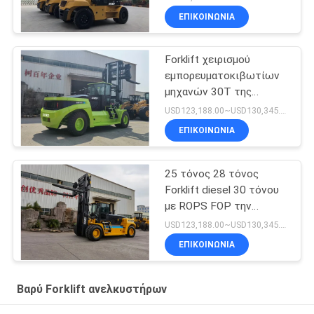
ΕΠΙΚΟΙΝΩΝΙΑ
Forklift χειρισμού
εμπορευματοκιβωτίων
μηχανών 30T της
Cummins με υδραυλικό
USD123,188.00~USD130,345.00/ Unit MOQ:1 μονάδα
Positioner δικράνων
ΕΠΙΚΟΙΝΩΝΙΑ
25 τόνος 28 τόνος
Forklift diesel 30 τόνου
με ROPS FOP την
καμπίνα
USD123,188.00~USD130,345.00/ Unit MOQ:1 μονάδα
ΕΠΙΚΟΙΝΩΝΙΑ
Βαρύ Forklift ανελκυστήρων