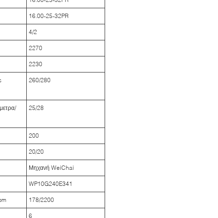
16.00-25-32PR
4/2
2270
2230
s
260/280
όμετρα/
25/28
200
20/20
Μηχανή WeiChai
WP10G240E341
pm
178/2200
6