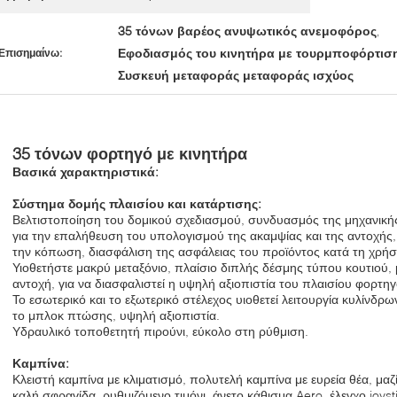
35 τόνων βαρέος ανυψωτικός ανεμοφόρος
,
Εφοδιασμός του κινητήρα με τουρμποφόρτισ
Επισημαίνω:
Συσκευή μεταφοράς μεταφοράς ισχύος
35 τόνων φορτηγό με κινητήρα
Βασικά χαρακτηριστικά:
Σύστημα δομής πλαισίου και κατάρτισης:
Βελτιστοποίηση του δομικού σχεδιασμού, συνδυασμός της μηχανικ
για την επαλήθευση του υπολογισμού της ακαμψίας και της αντοχής,
την κόπωση, διασφάλιση της ασφάλειας του προϊόντος κατά τη χρή
Υιοθετήστε μακρύ μεταξόνιο, πλαίσιο διπλής δέσμης τύπου κουτιού, 
αντοχή, για να διασφαλιστεί η υψηλή αξιοπιστία του πλαισίου φορτη
Το εσωτερικό και το εξωτερικό στέλεχος υιοθετεί λειτουργία κυλίνδ
το μπλοκ πτώσης, υψηλή αξιοπιστία.
Υδραυλικό τοποθετητή πιρούνι, εύκολο στη ρύθμιση.
Καμπίνα:
Κλειστή καμπίνα με κλιματισμό, πολυτελή καμπίνα με ευρεία θέα, μαζ
καλή σφραγίδα, ρυθμιζόμενο τιμόνι, άνετο κάθισμα Aero, έλεγχο joyst