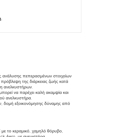
η
,
ής ανάλυσης πεπερασμένων στοιχείων
 πρόβλεψη της διάρκειας ζωής κατά
ση ανελκυστήρων.
μπορεί να παρέχει καλή ακαμψία και
γού ανελκυστήρα.
ρων, δομή εξοικονόμησης δύναμης από
ί με το κεραμικό, χαμηλό θόρυβο,
ick Aero, με ανεμιστήρα,