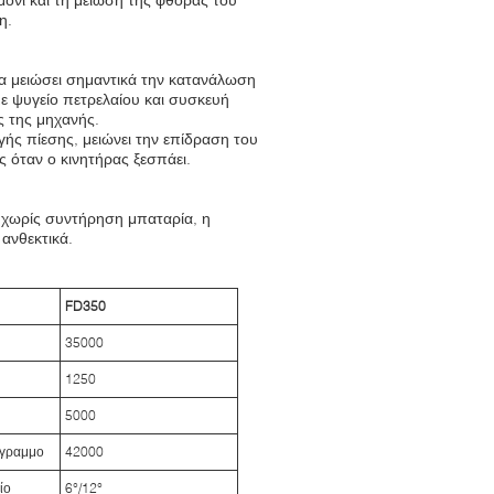
η.
να μειώσει σημαντικά την κατανάλωση
ε ψυγείο πετρελαίου και συσκευή
ς της μηχανής.
ής πίεσης, μειώνει την επίδραση του
 όταν ο κινητήρας ξεσπάει.
 χωρίς συντήρηση μπαταρία, η
ανθεκτικά.
FD350
35000
1250
5000
όγραμμο
42000
ίο
6°/12°