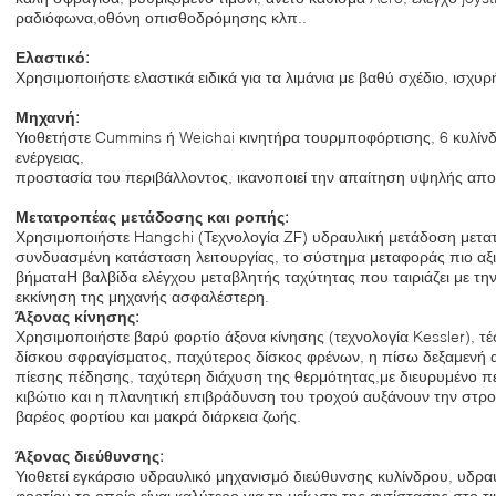
ραδιόφωνα,οθόνη οπισθοδρόμησης κλπ..
Ελαστικό:
Χρησιμοποιήστε ελαστικά ειδικά για τα λιμάνια με βαθύ σχέδιο, ισχυρ
Μηχανή:
Υιοθετήστε Cummins ή Weichai κινητήρα τουρμποφόρτισης, 6 κυλίνδ
ενέργειας,
προστασία του περιβάλλοντος, ικανοποιεί την απαίτηση υψηλής αποδ
Μετατροπέας μετάδοσης και ροπής:
Χρησιμοποιήστε Hangchi (Τεχνολογία ZF) υδραυλική μετάδοση μετατ
συνδυασμένη κατάσταση λειτουργίας, το σύστημα μεταφοράς πιο αξ
βήματαΗ βαλβίδα ελέγχου μεταβλητής ταχύτητας που ταιριάζει με την
εκκίνηση της μηχανής ασφαλέστερη.
Άξονας κίνησης:
Χρησιμοποιήστε βαρύ φορτίο άξονα κίνησης (τεχνολογία Kessler), 
δίσκου σφραγίσματος, παχύτερος δίσκος φρένων, η πίσω δεξαμενή 
πίεσης πέδησης, ταχύτερη διάχυση της θερμότητας,με διευρυμένο π
κιβώτιο και η πλανητική επιβράδυνση του τροχού αυξάνουν την στρο
βαρέος φορτίου και μακρά διάρκεια ζωής.
Άξονας διεύθυνσης:
Υιοθετεί εγκάρσιο υδραυλικό μηχανισμό διεύθυνσης κυλίνδρου, υδρ
φορτίου.το οποίο είναι καλύτερο για τη μείωση της αντίστασης στο τ