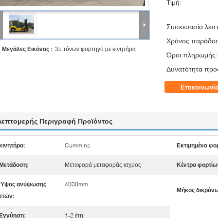
Τιμή:
Συσκευασία λεπτ
Χρόνος παράδο
Μεγάλες Εικόνας :
35 τόνων φορτηγό με κινητήρα
Όροι πληρωμής:
Δυνατότητα προ
Επικοινωνί
Λεπτομερής Περιγραφή Προϊόντος
κινητήρα:
Cummins
Εκτιμημένο φορ
Μετάδοση:
Μεταφορά μεταφοράς ισχύος
Κέντρο φορτίω
Ύψος ανύψωσης
4000mm
Μήκος δικράνω
στών:
Εγγύηση:
1-2 έτη