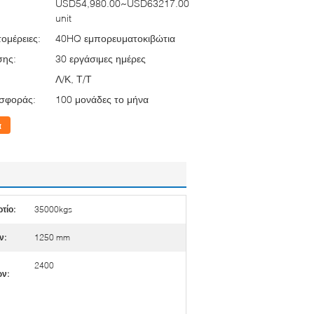
USD54,980.00~USD63217.00
unit
ομέρειες:
40HQ εμπορευματοκιβώτια
σης:
30 εργάσιμες ημέρες
Λ/Κ, Τ/Τ
σφοράς:
100 μονάδες το μήνα
α
τίο:
35000kgs
ν:
1250 mm
2400
ν: