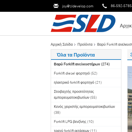
86-592-578
joy@sldevelop.com
Αρχικ
Αρχική Σελίδα
Προϊόντα
Βαρύ Forklift ανελκυ
Όλα τα Προϊόντα
Βαρύ Forklift ανελκυστήρων
(274)
Forklift diesel φορτηγό
(52)
ηλεκτρικό forklift φορτηγό
(21)
Στοιβαχτής προσιτότητας
εμπορευματοκιβωτίων
(55)
Κενός χειριστής εμπορευματοκιβωτίων
(38)
Forklift LPG βενζίνης
(10)
τραχύ forklift εκτάσεων
(11)