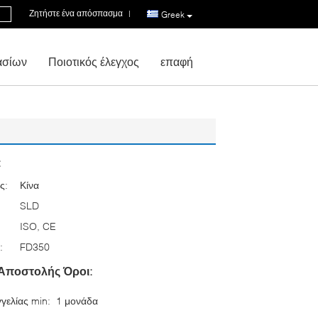
Ζητήστε ένα απόσπασμα
|
Greek
ασίων
Ποιοτικός έλεγχος
επαφή
:
ς:
Κίνα
SLD
ISO, CE
:
FD350
Αποστολής Όροι:
γελίας min:
1 μονάδα