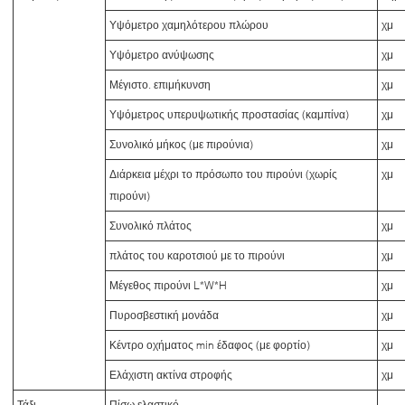
Υψόμετρο χαμηλότερου πλώρου
χμ
Υψόμετρο ανύψωσης
χμ
Μέγιστο. επιμήκυνση
χμ
Υψόμετρος υπερυψωτικής προστασίας (καμπίνα)
χμ
Συνολικό μήκος (με πιρούνια)
χμ
Διάρκεια μέχρι το πρόσωπο του πιρούνι (χωρίς
χμ
πιρούνι)
Συνολικό πλάτος
χμ
πλάτος του καροτσιού με το πιρούνι
χμ
Μέγεθος πιρούνι L*W*H
χμ
Πυροσβεστική μονάδα
χμ
Κέντρο οχήματος min έδαφος (με φορτίο)
χμ
Ελάχιστη ακτίνα στροφής
χμ
Τάξι
Πίσω ελαστικό