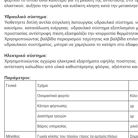
ελαστικού, αυξήσει την ομαλή και ευέλικτη κίνηση κατά την μετακίνησ
Υδραυλικό σύστημα:
Υιοθετήστε διπλή αντλία σύγκλιση λειτουργίας υδραυλικό σύστημα, 
καυσίμου, κατανάλωση ενέργειας. υδραυλικό σύστημα εξοπλισμένο μ
προστασίας αντίστροφη πίεση,εξασφαλίζει την ισορροπία θερμότητα
Χρησιμοποιώντας βαλβίδα περιορισμού ταχύτητας και βαλβίδα επιλογ
υδραυλικού συστήματος, μπορεί να χαμηλώσει το κατάρτι στο έδαφος
Ηλεκτρικό σύστημα:
Χρησιμοποιώντας εγχώρια ηλεκτρικά εξαρτήματα υψηλής ποιότητας,
αντίσταση καλωδίου από υλικά καθυστέρησης φλόγας, αξιόπιστα και 
Παράμετροι:
Γενικά
Σχήμα
Ονομαστικό φορτίο
Κίλο
Κέντρο φόρτωσης
χμ
Διαστήμα τροχών
χμ
Βάρος υπηρεσίας
χιλι
Μέγεθος
Γωνία κλίσης του πλοίου (προς τα εμπρός/πίσω)
Σημε