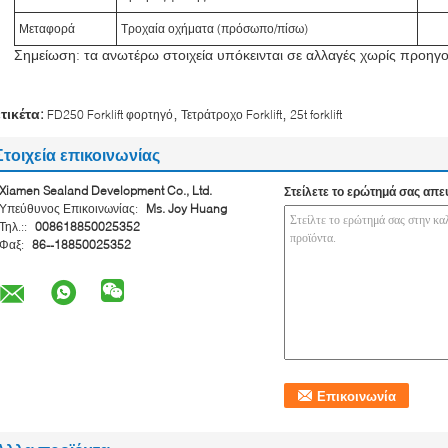
Μεταφορά
Τροχαία οχήματα (πρόσωπο/πίσω)
Σημείωση: τα ανωτέρω στοιχεία υπόκεινται σε αλλαγές χωρίς προηγ
,
,
ετικέτα:
FD250 Forklift φορτηγό
Τετράτροχο Forklift
25t forklift
Στοιχεία επικοινωνίας
Xiamen Sealand Development Co., Ltd.
Στείλετε το ερώτημά σας απε
Υπεύθυνος Επικοινωνίας:
Ms. Joy Huang
Τηλ.::
008618850025352
Φαξ:
86--18850025352