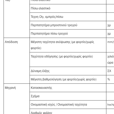
Πίσω ελαστικό
Τεχνη Qty, εμπρός/πίσω
Περπατητήρα μπροστινού τροχού
χμ
Περπατητήρα πίσω τροχού
χμ
Απόδοση
Μέγιστη ταχύτητα ανύψωσης (με φορτίο/χωρίς
mm/
φορτίο)
Ταχύτητα οδήγησης (με φορτίο/χωρίς φορτίο)
χιλι
ώρα
Δύναμη έλξης
ΣΧ
Μέγιστη βαθμολόγηση (με φορτίο/χωρίς φορτίο)
%
Μηχανή
Κατασκευαστής
Σχήμα
Ονομαστική ισχύς / Ονομαστική ταχύτητα
kw/r
Αριθμός φιάλης