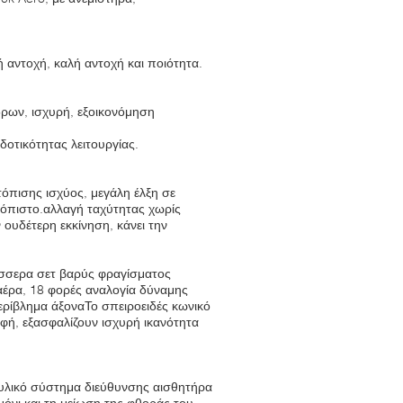
ή αντοχή, καλή αντοχή και ποιότητα.
ρων, ισχυρή, εξοικονόμηση
οτικότητας λειτουργίας.
όπισης ισχύος, μεγάλη έλξη σε
ιόπιστο.αλλαγή ταχύτητας χωρίς
 ουδέτερη εκκίνηση, κάνει την
τέσσερα σετ βαρύς φραγίσματος
αέρα, 18 φορές αναλογία δύναμης
ερίβλημα άξοναΤο σπειροειδές κωνικό
φή, εξασφαλίζουν ισχυρή ικανότητα
αυλικό σύστημα διεύθυνσης αισθητήρα
ιμόνι και τη μείωση της φθοράς του