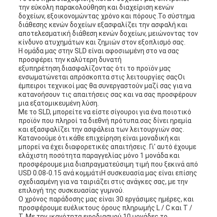
την εύκολη παρακολούθηση και διαχείριση κενών
δοχείων, εξοικονομώντας χρόνο και πόρους.Το σύστημα
διάθεσης κενών δοχείων εξασφαλίζει την ασφαλή και
αποτελεσματική διάθεση κενών δοχείων, μειώνοντας τον
κίνδυνο ατυχημάτων και ζημιών στον εξοπλισμό σας.
Η ομάδα μας στην SLD είναι αφοσιωμένη στο να σας
προσφέρει την καλύτερη δυνατή
εξυπηρέτηση.διασφαλίζοντας ότι το προϊόν μας
ενσωματώνεται απρόσκοπτα στις λειτουργίες σαςΟι
έμπειροι τεχνικοί μας θα συνεργαστούν μαζί σας για να
κατανοήσουν τις απαιτήσεις σας και να σας προσφέρουν
μια εξατομικευμένη λύση.
Με το SLD, μπορείτε να είστε σίγουροι για ένα ποιοτικό
προϊόν που πληροί τα διεθνή πρότυπα.σας δίνει ηρεμία
και εξασφαλίζει την ασφάλεια των λειτουργιών σας.
Κατανοούμε ότι κάθε επιχείρηση είναι μοναδική και
μπορεί να έχει διαφορετικές απαιτήσεις. Γι' αυτό έχουμε
ελάχιστη ποσότητα παραγγελίας μόνο 1 μονάδα και
προσφέρουμε μια διαπραγματεύσιμη τιμή που ξεκινά από
USD 0.08-0.15 ανά κομμάτιΗ συσκευασία μας είναι επίσης
σχεδιασμένη για να ταιριάζει στις ανάγκες σας, με την
επιλογή της συσκευασίας γυμνού.
Ο χρόνος παράδοσης μας είναι 30 εργάσιμες ημέρες, και
προσφέρουμε ευέλικτους όρους πληρωμής L / C και T /
T. Με την ικανότητα εφοδιασμού 10 μονάδες το