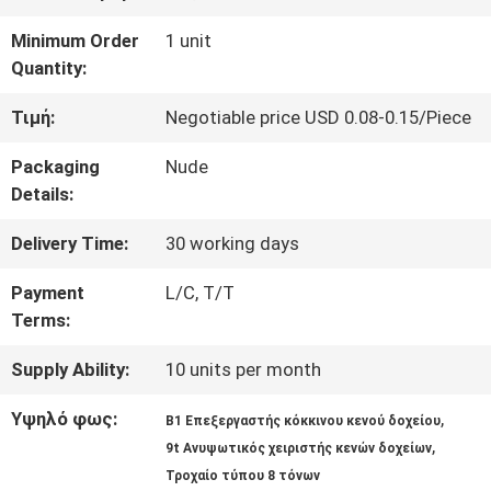
ΠΟΙΟΤΙΚΌΣ
Minimum Order
1 unit
Quantity:
ΈΛΕΓΧΟΣ
Τιμή:
Negotiable price USD 0.08-0.15/Piece
SITEMAP
Packaging
Nude
Details:
PRIVACY
Delivery Time:
30 working days
POLICY
Payment
L/C, T/T
Terms:
Supply Ability:
10 units per month
Υψηλό φως:
,
Β1 Επεξεργαστής κόκκινου κενού δοχείου
,
9t Ανυψωτικός χειριστής κενών δοχείων
Τροχαίο τύπου 8 τόνων