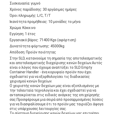
Συσκευασία: γυμνό
Χρόνος παράδοσης: 30 εργάσιμες ημέρες
Όροι πληρωμής: L/C, T/T
Ικανότητα προμήθειας: 10 μονάδες το μήνα
Χρώμα: Κόκκινο
Εγγύηση: 1 έτος
Εργασιακό βάρος: 71400 Kgs (αφόρτιση)
Δυνατότητα φόρτωσης: 45000kg
Απόδοση: Προϊόν ποιότητας
Στην SLD, κατανοούμε τη σημασία της αποτελεσματικής
και αποτελεσματικής διαχείρισης κενών δοχείων.Αυτός
είναι ο λόγος που έχουμε αναπτύξει το SLD Empty
Container Handler - ένα κορυφαίο προϊόν που έχει
σχεδιαστεί για να εξορθολογίσει τις διαδικασίες
χειρισμού κενών δοχείων.
Ο χειριστής κενών δοχείων μας είναι εξοπλισμένος με
την τελευταία τεχνολογία και έχει σχεδιαστεί για να
ανταποκρίνεται στις ειδικές ανάγκες της επιχείρησής
σας.Προσφέρουμε μια σειρά από προσαρμοσμένες λύσεις
για να διασφαλίσουμε ότι το προϊόν μας ταιριάζει άψογα
στις υπάρχουσες λειτουργίες σας.
Το σύστημα διαχείρισης κενών δοχείων μας επιτρέπει