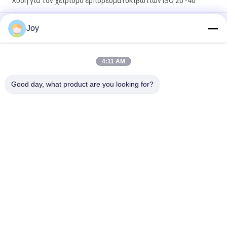
λύση για τον χειρισμό εμπορευματοκιβωτίων ISO 20'-40'
Κέσλερ D102PL341 Άξονας οδήγησης Άδειος χειριστής
Joy
εμπορευματοκιβωτίου για εκφόρτωση 71400 Kgs
Υπηρεσιακό βάρος
4:11 AM
ZF 5WG261 AUTO Transmission Empty Container Handler With
Load Capacity Of 45000kgs Service Weight Of 71400 Kgs
Good day, what product are you looking for?
Unload
Λαϊκή κατηγορία
Όλα
Βαρύ Forklift 
Forklift Diesel 
Ανελκυστήρων
Φορτηγό
Ηλεκτρικό Forklift 
Στοιβαχτής 
Φορτηγό
Προσιτότητας 
Εμπορευματοκιβωτίων
Κενός Χειριστής 
Forklift LPG 