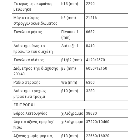
Το ύψος της κομπίνας
h13 (mm)
2290
μειώθηκε
Μέγιστο ύψος
h3 (mm)
21216
στρογγυλοκλειδώματος
Συνολικό μήκος
Πίνακας 1
6682
(mm)
Διάστημα έως το
Διάταξη 1
8410
πρόσωπο του διαχέτη
Συνολικό πλάτος
β1/β2 (mm)
4120/2570
Διάμετρος της διάχυσης
β3 (mm)
6050/12150
20'/40'
Ράδιο στροφής
Wa (mm)
6300
Διάστημα τροχών,
β10 (mm)
3280
μπροστινά τροχιά
ΕΠΙΤΡΟΠΟΙ
Βάρος λειτουργίας
χιλιόγραμμο
38680
Φορτίο άξονα, εμπρός/
χιλιόγραμμο
37220/10460
πίσω
Άξονας χωρίς φορτίο,
β13 (mm)
22660/16020