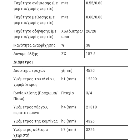
Ταχύτητα ανύψωσης (με
m/s
0.55/0.60
φορτίο/χωρίς φορτίο)
Ταχύτητα μείωσης (με
m/s
0.60/0.60
φορτίο/χωρίς φορτίο)
Ταχύτητα οδήγησης (με
Χιλιόμετρα/
26/28
φορτίο/χωρίς φορτίο)
ώρα
Ικανότητα αναρρίχησης
%
38
Δύναμη έλξης
ΣΧ
157.5
Διάμετροι
Διαστήμα τροχών
y(mm)
4520
Υψόμετρος του πλοίου,
h1 (mm)
12399
χαμηλότερος
Γωνία κλίσης (Πρόχωμα/
Πτυχίο
3/4
Πίσω)
Υψόμετρος πύργου,
h4 (mm)
21818
παρατεταμένο
Υψόμετρος της καμπίνας
h6 (mm)
4326
Υψόμετρο, κάθισμα
h7 (mm)
3226
χειριστή