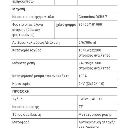
εμπρός/πίσω
Μηχανή
Κατασκευαστής/μοντέλο
Cummins/QSB6.7
Φορτίο στον άξονα
χιλιόγραμμο
36400/101900
κίνησης (άδειος/
φορτωμένος)
Αριθμός κυλίνδρων/Διάλυση
6/6700cm
3
Κατηγορία ισχύος
164KW@2200
στροφές ανά λεπτό
Μέγιστη ροπή
949NM@1500
στροφές ανά λεπτό
Κατηγοριακό ρεύμα του εναλλάκτη
100A
Η μπαταρία
24V ((2x12/110)
ΠΡΟΣΟΧΗ
Σχήμα
3WG211AUTO
Κατασκευαστής
ZF
Τύπος συμπλέκτη
Μετατροπέας ροπής
Μεταφορά
Αυτοκινητική αλλαγή/
κλειδώματα