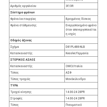
Αριθμός εργαλείου
3F/3R
Σύστημα φρένων
Φρένα λειτουργίας
Βρεγμένος δίσκος
Φρένα στάθμευσης
Ενεργοποιημένο φρένο
όταν απενεργοποιείται
η ισχύς
Οδηγός άξονας
Σχήμα
D81PL488-NLB
Κατασκευαστής
Kessler/Γερμανία
ΣΤΕΡΙΚΟΣ ΑΣΛΟΣ
Κατασκευαστής
OMCI/Ιταλία
Τύπος
ΑΣΦ
Τύπος τροχιάς
Μονόκύλινδρο
ΤΥΡΑ
Τροχοί κίνησης
14.00-24 28PR
Στροφές
14.00-24 28PR
Τύπος
Πνευματικό