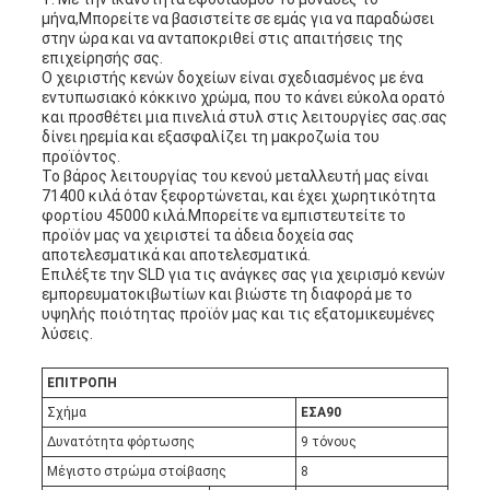
μήνα,Μπορείτε να βασιστείτε σε εμάς για να παραδώσει
στην ώρα και να ανταποκριθεί στις απαιτήσεις της
επιχείρησής σας.
Ο χειριστής κενών δοχείων είναι σχεδιασμένος με ένα
εντυπωσιακό κόκκινο χρώμα, που το κάνει εύκολα ορατό
και προσθέτει μια πινελιά στυλ στις λειτουργίες σας.σας
δίνει ηρεμία και εξασφαλίζει τη μακροζωία του
προϊόντος.
Το βάρος λειτουργίας του κενού μεταλλευτή μας είναι
71400 κιλά όταν ξεφορτώνεται, και έχει χωρητικότητα
φορτίου 45000 κιλά.Μπορείτε να εμπιστευτείτε το
προϊόν μας να χειριστεί τα άδεια δοχεία σας
αποτελεσματικά και αποτελεσματικά.
Επιλέξτε την SLD για τις ανάγκες σας για χειρισμό κενών
εμπορευματοκιβωτίων και βιώστε τη διαφορά με το
υψηλής ποιότητας προϊόν μας και τις εξατομικευμένες
λύσεις.
ΕΠΙΤΡΟΠΗ
Σχήμα
ΕΣΑ
90
Δυνατότητα φόρτωσης
9 τόνους
Μέγιστο στρώμα στοίβασης
8