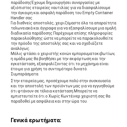
παράδοσηςΈχουμε δημιουργήσει συνεργασίες με
αξιόπιστες εταιρείες ναυτιλίας για να διασφαλίσουμε
την έγκαιρη και ασφαλή παράδοση του Empty Container
Handler σας.
Για διεθνείς αποστολές, χειριζόμαστε όλα τα απαραίτητα
τελωνειακά και έγγραφα για να εξασφαλίσουμε μια ομαλή
διαδικασία παράδοσης.Παρέχουμε επίσης πληροφορίες
παρακολούθησης ώστε να μπορείτε να παρακολουθείτε
την πρόοδο της αποστολής σας και να σχεδιάζετε
αναλόγως.
Μόλις φτάσει ο χειριστής κενών εμπορευματοκιβωτίων,
η ομάδα μας θα βοηθήσει με την εκφόρτωση και την
εγκατάσταση, εξασφαλίζοντας ότι το μηχάνημα είναι
έτοιμο για χρήση το συντομότερο δυνατό.
Συμπεράσματα
Στην εταιρεία μας, προσέχουμε πολύ στην συσκευασία
και την αποστολή των προϊόντων μας για να εγγυηθούμε
ότι φτάνουν σε τέλεια κατάσταση.Μπορείτε να
εμπιστευτείτε ότι ο Χωρίς Κωντέινερ χειριστή σας θα
παραδοθεί με ασφάλεια και στην ώρα του.
Γενικά ερωτήματα: