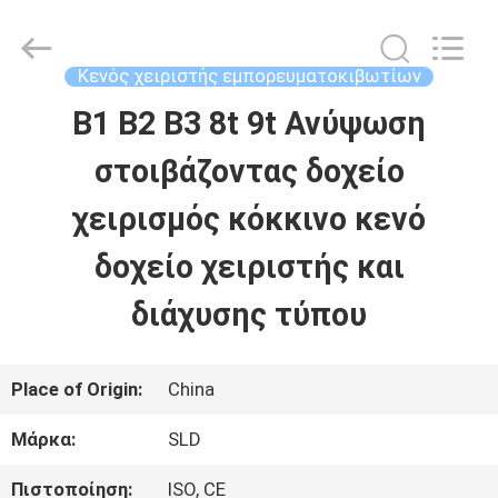
Xiamen
Sealand
Development
Co.,
Κενός χειριστής εμπορευματοκιβωτίων
Ltd..
All
Β1 Β2 Β3 8t 9t Ανύψωση
ΣΠΊΤΙ
Rights
Reserved.
στοιβάζοντας δοχείο
ΠΡΟΪΌΝΤΑ
χειρισμός κόκκινο κενό
δοχείο χειριστής και
ΠΕΡΊΠΟΥ
διάχυσης τύπου
ΕΜΕΊΣ
Place of Origin:
China
ΓΎΡΟΣ
Μάρκα:
SLD
ΕΡΓΟΣΤΑΣΊΩΝ
Πιστοποίηση:
ISO, CE