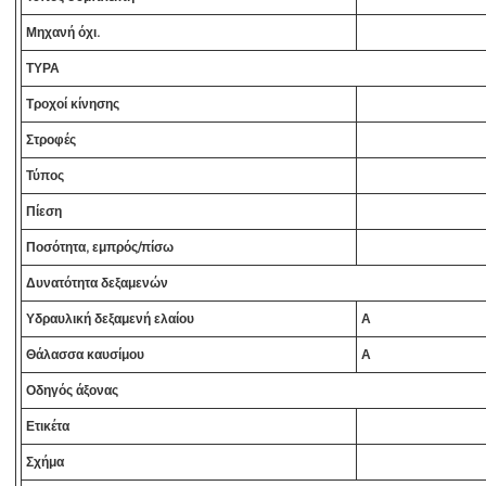
Μηχανή όχι.
ΤΥΡΑ
Τροχοί κίνησης
Στροφές
Τύπος
Πίεση
Ποσότητα, εμπρός/πίσω
Δυνατότητα δεξαμενών
Υδραυλική δεξαμενή ελαίου
Α
Θάλασσα καυσίμου
Α
Οδηγός άξονας
Ετικέτα
Σχήμα