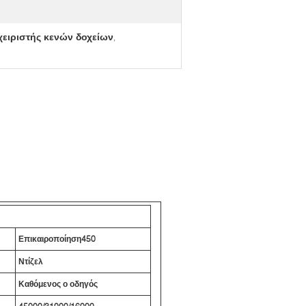
χειριστής κενών δοχείων
,
Επικαιροποίηση
45
0
Ντίζελ
Καθόμενος ο οδηγός