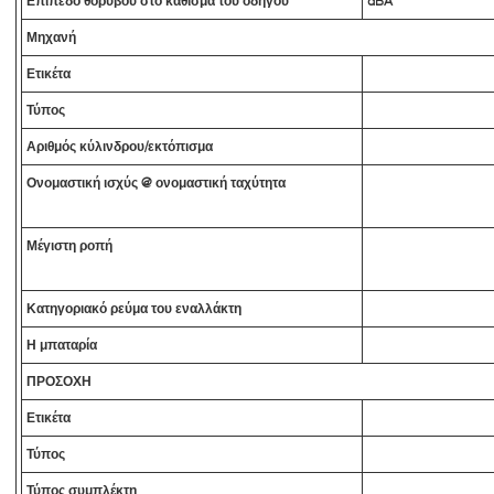
Επίπεδο θορύβου στο κάθισμα του οδηγού
dBA
Μηχανή
Ετικέτα
Τύπος
Αριθμός κύλινδρου/εκτόπισμα
Ονομαστική ισχύς @ ονομαστική ταχύτητα
Μέγιστη ροπή
Κατηγοριακό ρεύμα του εναλλάκτη
Η μπαταρία
ΠΡΟΣΟΧΗ
Ετικέτα
Τύπος
Τύπος συμπλέκτη