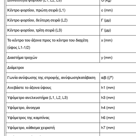
Δυνατότητα φορτίου (L1, L2, L3)
Q (kg)
Κέντρο φορτίου, πρώτη σειρά (L1)
c (mm)
Κέντρο φορτίου, δεύτερη σειρά (L2)
Γ (μμ)
Κέντρο φορτίου, τρίτη σειρά (L3)
Γ (μμ)
Το κέντρο του άξονα προς το κέντρο του διαχέτη
x (mm)
(ύψος L1-1/2)
Διαστήμα τροχών
y (mm)
Διάμετροι
Γωνία ανύψωσης της στροφής, ανύψωση/κατάβαση
α/β ((/°)
Ανεβάστε το άξονα ύψους
h1 (mm)
Υψόμετρο ανελκυστήρα (L1, L2, L3)
h3 (mm)
Υψόμετρο, άνοιγμα
h4 (mm)
Υψόμετρος της καμπίνας
h6 (mm)
Υψόμετρο, κάθισμα χειριστή
h7 (mm)