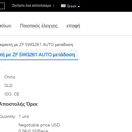
Ζητήστε ένα απόσπασμα
|
Greek
ασίων
Ποιοτικός έλεγχος
επαφή
 χειριστή με ZF 5WG261 AUTO μετάδοση
ιστή με ZF 5WG261 AUTO μετάδοση
:
China
SLD
ISO, CE
Αποστολής Όροι:
uantity:
1 unit
Negotiable price USD
0.08-0.15/Piece