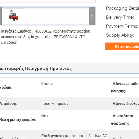
Packaging Detai
Delivery Time:
Payment Terms:
Μεγάλες Εικόνας :
45000kgs χωρητικότητα φορτίου
Supply Ability:
κόκκινο κενό δοχείο χειριστή με ZF 5WG261 AUTO
μετάδοση
Επικοινωνί
Λεπτομερής Περιγραφή Προϊόντος
Κόκκινο
Άξονας μετάδο
χρώμα:
κίνησης:
Απόδοση:
ποιοτικό προϊόν
Άξονας διεύθυ
Νέο
Δυνατότητα
Νέο ή μεταχειρισμένο:
φόρτωσης:
Επεξεργασία εμπορευματοκιβωτίων ISO