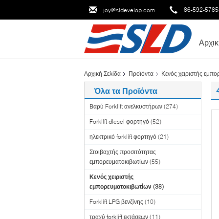
86-592-578
joy@sldevelop.com
Αρχικ
Αρχική Σελίδα
Προϊόντα
Κενός χειριστής εμπ
Όλα τα Προϊόντα
Βαρύ Forklift ανελκυστήρων
(274)
Forklift diesel φορτηγό
(52)
ηλεκτρικό forklift φορτηγό
(21)
Στοιβαχτής προσιτότητας
εμπορευματοκιβωτίων
(55)
Κενός χειριστής
εμπορευματοκιβωτίων
(38)
Forklift LPG βενζίνης
(10)
τραχύ forklift εκτάσεων
(11)