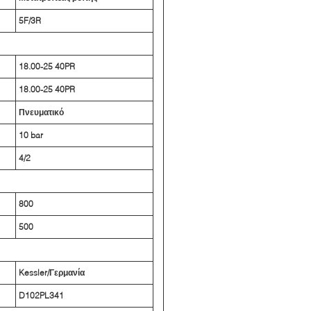
5F/3R
18.00-25 40PR
18.00-25 40PR
Πνευματικό
10 bar
4/2
800
500
Kessler/Γερμανία
D102PL341