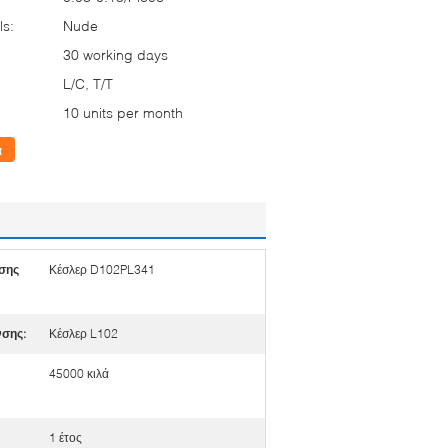
ls:
Nude
30 working days
L/C, T/T
10 units per month
α
σης
Κέσλερ D102PL341
νσης:
Κέσλερ L102
45000 κιλά
1 έτος