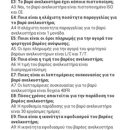
Ε3: Το βαρύ ανελκυστήρα έχει κάποια πιστοποίηση;
Α3: Ναι, το βαρύ ανελκυστήρα είναι πιστοποιημένο ISO
και CE.
Ε4: Ποια είναι η ελάχιστη ποσότητα παραγγελίας για
το βαρύ ανελκυστήρα;
Α4: Η ελάχιστη ποσότητα παραγγελίας για το βαρύ
ανελκυστήρα είναι 1 μονάδα.
Ε5: Ποιοι είναι οι όροι πληρωμής για την αγορά του
φορτηγού βαρέος ανύψωσης;
Α5: Οι όροι πληρωμής για την αγορά του φορτηγού
βαρέων ανελκυστήρων είναι L/C και T/T.
Ε6: Ποια είναι η τιμή του βαρέος ανελκυστήρα;
Α6: Η τιμή του βαρέος ανελκυστήρα είναι
διαπραγματεύσιμη.
Ε7: Ποιες είναι οι λεπτομέρειες συσκευασίας για το
βαρύ ανελκυστήρα;
Α7: Οι λεπτομέρειες συσκευασίας για το βαρύ
ανελκυστήρα είναι δοχεία 40FR.
Ε8: Πόσος χρόνος απαιτείται για την παράδοση του
βαρέος ανελκυστήρα;
Α8: Η προθεσμία παράδοσης για το βαρύ ανελκυστήρα
είναι 30 εργάσιμες ημέρες.
Ε9: Ποια είναι η ικανότητα εφοδιασμού του βαρέος
ανελκυστήρα;
Α9: Η ικανότητα εφοδιασμού του βαρέος ανελκυστήρα