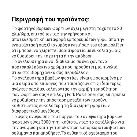
Περιγραφή του προϊόντος:
Το φορτηγό βαρέων φορτίων έχει μέγιστη ταχύτητα 20
χλμ/ώρα, επιτρέποντας την γρήγορη και
αποτελεσματική μεταφορά εμπορευμάτων γύρω από την
εγκατάστασή σας.Ο ισχυρός κινητήρας του εξασφαλίζει
ότι μπορεί να χειριστεί βαριά φορτία με ευκολία χωρίς
να θυσιάσει την ταχύτητα ή την απόδοση.
Το ανελκυστήρα είναι διαθέσιμο σε ένα ζωντανό
πορτοκαλί κόκκινο χρώμα που προσθέτει μια πινελιά
στυλ στο βιομηχανικό σας περιβάλλον.
Το ανελκυστήρα βαρέων φορτίων είναι εφοδιασμένο με
μια σειρά από επιλογές που ταιριάζουν στις ιδιαίτερες
ανάγκες σας.διευκολύνοντας την ακριβή τοποθέτηση
των φορτίων σαςΗ επιλογή Fork Positioner σας επιτρέπει
να ρυθμίσετε την απόσταση μεταξύ των πιρούνι,
καθιστώντας ευκολότερη τη διαχείριση φορτίων
διαφορετικού μεγέθους.
Το ύψος ανύψωσης του πύργου του ανυψωτήρα βαρέων
φορτίων είναι 3000 mm, καθιστώντας το κατάλληλο για
την ανύψωση και την τοποθέτηση εμπορευματοκιβωτίων
σε λιμάνια και αποθήκες.Το ανθεκτικό σχεδιασμό του