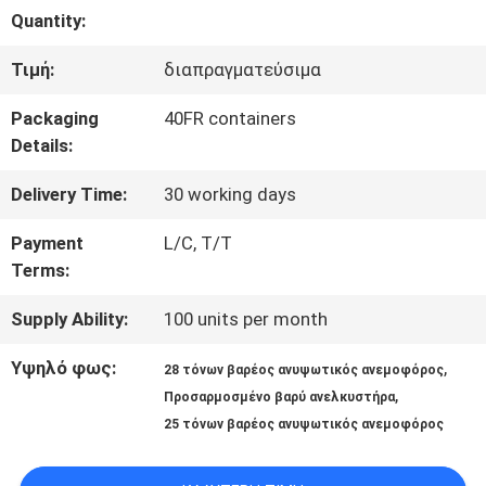
Quantity:
ΠΟΙΟΤΙΚΌΣ
Τιμή:
διαπραγματεύσιμα
ΈΛΕΓΧΟΣ
Packaging
40FR containers
Details:
SITEMAP
Delivery Time:
30 working days
PRIVACY
Payment
L/C, T/T
Terms:
POLICY
Supply Ability:
100 units per month
Υψηλό φως:
,
28 τόνων βαρέος ανυψωτικός ανεμοφόρος
,
Προσαρμοσμένο βαρύ ανελκυστήρα
25 τόνων βαρέος ανυψωτικός ανεμοφόρος