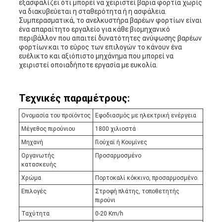
εξασφαλίζει ότι μπορεί να χειριστεί βαριά φορτία χωρίς
να διακυβεύεται η σταθερότητα ή η ασφάλεια.
Συμπερασματικά, το ανελκυστήρα βαρέων φορτίων είναι
ένα απαραίτητο εργαλείο για κάθε βιομηχανικό
περιβάλλον που απαιτεί δυνατότητες ανύψωσης βαρέων
φορτίων.και το εύρος των επιλογών το κάνουν ένα
ευέλικτο και αξιόπιστο μηχάνημα που μπορεί να
χειριστεί οποιαδήποτε εργασία με ευκολία.
Τεχνικές παραμέτρους:
Ονομασία του προϊόντος
Εφοδιασμός με ηλεκτρική ενέργεια
Μέγεθος πιρούνιου
1800 χιλιοστά
Μηχανή
Γιούχαϊ ή Κουμίνες
Οργανωτής
Προσαρμοσμένο
κατασκευής
Χρώμα
Πορτοκαλί κόκκινο, προσαρμοσμένο.
Επιλογές
Στροφή πλάτης, τοποθετητής
πιρούνι
Ταχύτητα
0-20 Km/h