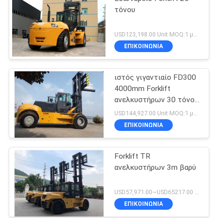
τόνου
USD123,198.00 Unit MOQ:1 μονάδα
ΕΠΙΚΟΙΝΩΝΙΑ
ιστός γιγαντιαίο FD300
4000mm Forklift
ανελκυστήρων 30 τόνου
βαρύς εξοπλισμός
USD144,927.00 Unit MOQ:1 μονάδα
φορτηγών
ΕΠΙΚΟΙΝΩΝΙΑ
Forklift TR
ανελκυστήρων 3m βαρύ
USD57,971.00~USD65217.00 unit MOQ:1 μονάδα
ΕΠΙΚΟΙΝΩΝΙΑ