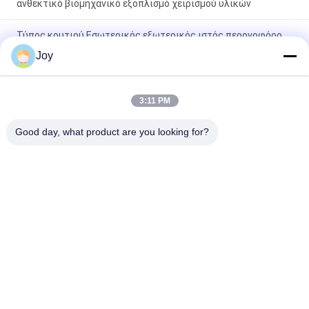
ανθεκτικό βιομηχανικό εξοπλισμό χειρισμού υλικών
Τύπος κουτιού Εσωτερικός εξωτερικός ιστός περονοφόρο
ανυψωτικό με αντίβαρο συνολικές διαστάσεις
Joy
7200x2550x3460mm όχημα ανύψωσης βαρέως τύπου για
αποθήκη
3:11 PM
210 Bar Υδραυλικό Σύστημα Πίεσης Περονοφόρο Όχημα
Βαρέως Τύπου Ονομαστική Χωρητικότητα 16000kgs
Good day, what product are you looking for?
Προσαρμοσμένο Oem Ιδανικό για Εργασίες Βαρέως Τύπου
Λαϊκή κατηγορία
Όλα
Βαρύ Forklift 
Forklift Diesel 
Ανελκυστήρων
Φορτηγό
Ηλεκτρικό Forklift 
Στοιβαχτής 
Φορτηγό
Προσιτότητας 
Εμπορευματοκιβωτίων