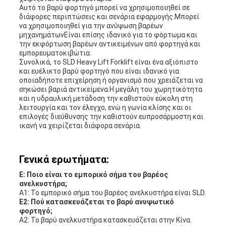
Αυτό το βαρύ φορτηγό μπορεί να χρησιμοποιηθεί σε
διάφορες περιπτώσεις και σενάρια εφαρμογής.Μπορεί
να χρησιμοποιηθεί για την ανύψωση βαρέων
μηχανημάτωνΕίναι επίσης ιδανικό για το φόρτωμα και
την εκφόρτωση βαρέων αντικειμένων από φορτηγά και
εμπορευματοκιβώτια.
Συνολικά, το SLD Heavy Lift Forklift είναι ένα αξιόπιστο
και ευέλικτο βαρύ φορτηγό που είναι ιδανικό για
οποιαδήποτε επιχείρηση ή οργανισμό που χρειάζεται να
σηκώσει βαριά αντικείμενα.Η μεγάλη του χωρητικότητα
και η υδραυλική μετάδοση την καθιστούν εύκολη στη
λειτουργία και τον έλεγχο, ενώ η γωνία κλίσης και οι
επιλογές διεύθυνσης την καθιστούν ευπροσάρμοστη και
ικανή να χειρίζεται διάφορα σενάρια.
Γενικά ερωτήματα:
Ε: Ποιο είναι το εμπορικό σήμα του βαρέος
ανελκυστήρα;
Α1: Το εμπορικό σήμα του βαρέος ανελκυστήρα είναι SLD.
Ε2: Πού κατασκευάζεται το βαρύ ανυψωτικό
φορτηγό;
Α2: Το βαρύ ανελκυστήρα κατασκευάζεται στην Κίνα.