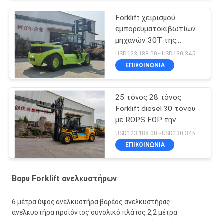
Forklift χειρισμού
εμπορευματοκιβωτίων
μηχανών 30T της
Cummins με υδραυλικό
USD123,188.00~USD130,345.00/ Unit MOQ:1 μονάδα
Positioner δικράνων
ΕΠΙΚΟΙΝΩΝΙΑ
25 τόνος 28 τόνος
Forklift diesel 30 τόνου
με ROPS FOP την
καμπίνα
USD123,188.00~USD130,345.00/ Unit MOQ:1 μονάδα
ΕΠΙΚΟΙΝΩΝΙΑ
Βαρύ Forklift ανελκυστήρων
6 μέτρα ύψος ανελκυστήρα βαρέος ανελκυστήρας
ανελκυστήρα προϊόντος συνολικό πλάτος 2,2 μέτρα