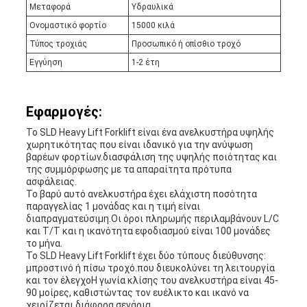
Μεταφορά
Υδραυλικά
Ονομαστικό φορτίο
15000 κιλά
Τύπος τροχιάς
Προσωπικό ή οπίσθιο τροχό
Εγγύηση
1-2 έτη
Εφαρμογές:
Το SLD Heavy Lift Forklift είναι ένα ανελκυστήρα υψηλής
χωρητικότητας που είναι ιδανικό για την ανύψωση
βαρέων φορτίων.διασφάλιση της υψηλής ποιότητας και
της συμμόρφωσης με τα απαραίτητα πρότυπα
ασφάλειας.
Το βαρύ αυτό ανελκυστήρα έχει ελάχιστη ποσότητα
παραγγελίας 1 μονάδας και η τιμή είναι
διαπραγματεύσιμη.Οι όροι πληρωμής περιλαμβάνουν L/C
και T/T και η ικανότητα εφοδιασμού είναι 100 μονάδες
το μήνα.
Το SLD Heavy Lift Forklift έχει δύο τύπους διεύθυνσης:
μπροστινό ή πίσω τροχό.που διευκολύνει τη λειτουργία
και τον έλεγχοΗ γωνία κλίσης του ανελκυστήρα είναι 45-
90 μοίρες, καθιστώντας τον ευέλικτο και ικανό να
χειρίζεται διάφορα σενάρια.