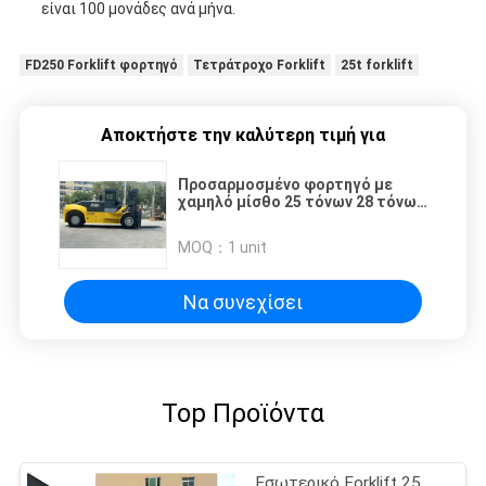
είναι 100 μονάδες ανά μήνα.
FD250 Forklift φορτηγό
Τετράτροχο Forklift
25t forklift
Αποκτήστε την καλύτερη τιμή για
Προσαρμοσμένο φορτηγό με
χαμηλό μίσθο 25 τόνων 28 τόνων
βαρέος ανελκυστήρας με
πορτοκαλί κόκκινο χρώμα
MOQ：
1 unit
Να συνεχίσει
Top Προϊόντα
Εσωτερικό Forklift 25