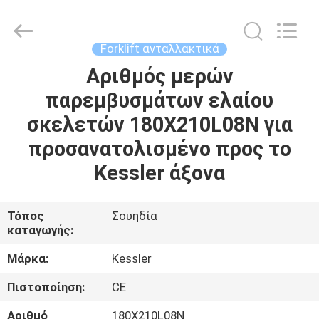
Xiamen
Sealand
Development
Co.,
Ltd..
Forklift ανταλλακτικά
All
Rights
Reserved.
Αριθμός μερών
ΣΠΊΤΙ
παρεμβυσμάτων ελαίου
ΠΡΟΪΌΝΤΑ
σκελετών 180X210L08N για
προσανατολισμένο προς το
ΠΕΡΊΠΟΥ
Kessler άξονα
ΕΜΕΊΣ
Τόπος
Σουηδία
καταγωγής:
ΓΎΡΟΣ
ΕΡΓΟΣΤΑΣΊΩΝ
Μάρκα:
Kessler
Πιστοποίηση:
CE
ΠΟΙΟΤΙΚΌΣ
Αριθμό
180X210L08N