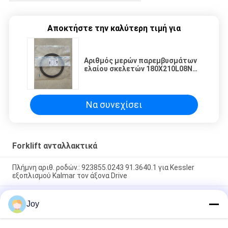
Αποκτήστε την καλύτερη τιμή για
Αριθμός μερών παρεμβυσμάτων
ελαίου σκελετών 180X210L08N
για προσανατολισμένο προς το
Kessler άξονα
Να συνεχίσει
Forklift ανταλλακτικά
Πλήμνη αριθ. ροδών.: 923855.0243 91.3640.1 για Kessler
εξοπλισμού Kalmar τον άξονα Drive
Εξάρτηση σκαφών της γραμμής κυλίνδρων για το στοιβαχτή
Joy
προσιτότητας εμπορευματοκιβωτίων μηχανών TAD851VE
Konecrane της VOLVO