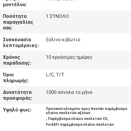
ΈΛΕΓΧΟΣ
μοντέλου:
Ποσότητα
1 ΣΥΝΟΛΟ
SITEMAP
παραγγελίας
min:
Συσκευασία
ξύλινο κιβώτιο
PRIVACY
λεπτομέρειες:
POLICY
Χρόνος
10 εργάσιμες ημέρες
παράδοσης:
Όροι
L/C, T/T
πληρωμής:
Δυνατότητα
1000 σύνολα το μήνα
προσφοράς:
Υψηλό φως:
Προσανατολισμένο προς Kessler παρέμβυσμα
ελαίου σκελετών αξόνων
,
,
Παρέμβυσμα ελαίου σκελετών CE
Forklift παρέμβυσμα ελαίου σκελετών