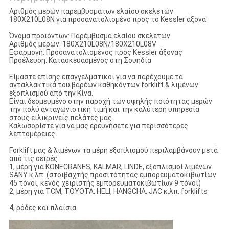
Αριθμός μερών παρεμβυσμάτων ελαίου σκελετών
180X210L08N για προσανατολισμένο προς το Kessler άξονα
Όνομα προϊόντων: Παρέμβυσμα ελαίου σκελετών
Αριθμός μερών: 180X210L08N/180X210L08V
Εφαρμογή: Προσανατολισμένος προς Kessler άξονας
Προέλευση: Κατασκευασμένος στη Σουηδία
Είμαστε επίσης επαγγελματικοί για να παρέχουμε τα
ανταλλακτικά του βαρέων καθηκόντων forklift & λιμένων
εξοπλισμού από την Κίνα.
Είναι δεσμευμένο στην παροχή των υψηλής ποιότητας μερών
την πολύ ανταγωνιστική τιμή και την καλύτερη υπηρεσία
στους ειλικρινείς πελάτες μας.
Καλωσορίστε για να μας ερευνήσετε για περισσότερες
λεπτομέρειες.
Forklift μας & λιμένων τα μέρη εξοπλισμού περιλαμβάνουν μετά
από τις σειρές:
1, μέρη για KONECRANES, KALMAR, LINDE, εξοπλισμοί λιμένων
SANY κ.λπ. (στοιβαχτής προσιτότητας εμπορευματοκιβωτίων
45 τόνοι, κενός χειριστής εμπορευματοκιβωτίων 9 τόνοι)
2, μέρη για TCM, TOYOTA, HELI, HANGCHA, JAC κ.λπ. forklifts
4, ρόδες και πλαίσια