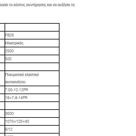
ιώσει το κόστος συντήρησης και να αυξήσει τη
FB25
Ηλεκτρικός
2500
500
Πνευματικό ελαστικό
αυτοκινήτου
7.00-12-12PR
18×7-8-14PR
3000
1070×120×40
6/12