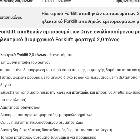
Μέγεθος δικράνων:
1070x120x40mm
Γυρίζοντας ακτ
Ηλεκτρικό Forklift αποθηκών εμπορευμάτων 2
Επισημαίνω:
ηλεκτρικό Forklift αποθηκών εμπορευμάτων 
Forklift αποθηκών εμπορευμάτων Drive εναλλασσόμενου 
ηλεκτρικό βιομηχανικό Forklift φορτηγό 2,0 τόνος
λεκτρικά Forklift
2,0 τόνων
πλεονεκτήματα:
Βελτιωμένη άποψη του οδηγού
Τυποποιημένη διαμόρφωση του ευρύ ιστού άποψης, συμπαγής δομή του ιστού και
 υπερυψωμένη φρουρά με το μεγάλο δίσκο τόξων και πλέγματος με τη βελτιστοποι
οδηγού.
 Επιλέξτε να χρησιμοποιήσετε
την κινεζική μπαταρία
, και μπορεί να ληφθεί έξω εύ
πό την πλευρά)
- Λαμπτήρας οδηγήσεων
 Διάσημοι μπαταρία και φορτιστής εμπορικών σημάτων
 Curtis ή ελεγκτής εναλλασσόμενου ρεύματος Zapi
 Λογική δομή, καλύτερος διασκεδασμός θερμότητας για τον ελεγκτή
 Το νερό μπαταριών αυτόματο ξαναγεμίζει για προαιρετικό