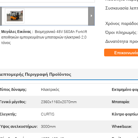
Συσκευασία λεπτ
Χρόνος παράδο
Μεγάλες Εικόνας :
Βιομηχανικό 48V 560Ah Forklift
Όροι πληρωμής:
αποθηκών εμπορευμάτων μπαταριών ηλεκτρικό 2,0
Δυνατότητα προ
τόνος
Επικοινωνί
Λεπτομερής Περιγραφή Προϊόντος
Τύπος δύναμης:
Ηλεκτρικός
Εκτιμημένο φορ
Γενικό μέγεθος:
2360x1160x2070mm
Μπαταρία:
Ελεγκτής:
CURTIS
Κέντρο φορτίω
Ύψος ανελκυστήρων:
3000mm
Wheelbase: