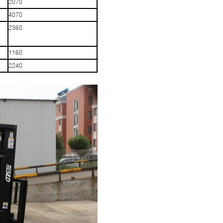
2070
4070
2360
1160
2240