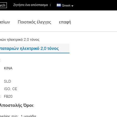
Ζητήστε ένα απόσπασμα
|
rch
Greek
ασίων
Ποιοτικός έλεγχος
επαφή
ών ηλεκτρικό 2,0 τόνος
παταριών ηλεκτρικό 2,0 τόνος
:
ΚΙΝΑ
SLD
ISO, CE
:
FB20
Αποστολής Όροι:
γελίας min:
1 μονάδα