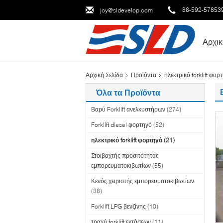
86-592-57853
joy@sldevelop.com
Αρχικ
Αρχική Σελίδα
Προϊόντα
ηλεκτρικό forklift φορ
Όλα τα Προϊόντα
Βαρύ Forklift ανελκυστήρων
(274)
Forklift diesel φορτηγό
(52)
ηλεκτρικό forklift φορτηγό
(21)
Στοιβαχτής προσιτότητας
εμπορευματοκιβωτίων
(55)
Κενός χειριστής εμπορευματοκιβωτίων
(38)
Forklift LPG βενζίνης
(10)
τραχύ forklift εκτάσεων
(11)