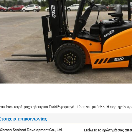
,
ετικέτα:
τετράτροχο ηλεκτρικό Forklift φορτηγό
12k ηλεκτρικό forklift φορτηγών π
Στοιχεία επικοινωνίας
Xiamen Sealand Development Co., Ltd.
Στείλετε το ερώτημά σας απε