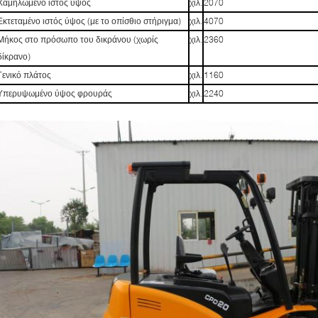
Χαμηλωμένο ιστός ύψος
χιλ.
2070
Εκτεταμένο ιστός ύψος (με το οπίσθιο στήριγμα)
χιλ.
4070
Μήκος στο πρόσωπο του δικράνου (χωρίς
χιλ.
2360
δίκρανο)
Γενικό πλάτος
χιλ.
1160
Υπερυψωμένο ύψος φρουράς
χιλ.
2240