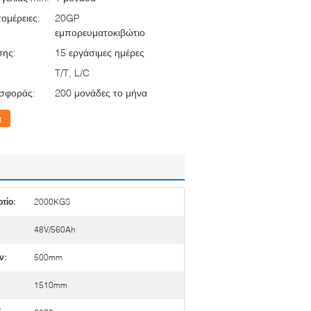
ομέρειες:
20GP
εμπορευματοκιβώτιο
σης:
15 εργάσιμες ημέρες
T/T, L/C
σφοράς:
200 μονάδες το μήνα
α
τίο:
2000KGS
48V/560Ah
ν:
500mm
1510mm