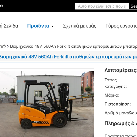
99
Sea
ή Σελίδα
Προϊόντα
Σχετικά με εμάς
Γύρος εργοστ
Βιομηχανικό 48V 560Ah Forklift αποθηκών εμπορευμάτων μπαταρι
τηγό
Βιομηχανικό 48V 560Ah Forklift αποθηκών εμπορευμάτων μ
Λεπτομέρειες
Τόπος
καταγωγής:
Μάρκα:
Πιστοποίηση:
Αριθμό μοντέλου
Πληρωμής & 
Ποσότητα παραγ