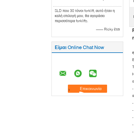
SLD που 30 τόνοι forklift, αυτό ήταν η
καλή επιλογή μου, θα αγοράσει
περισσότερα forklifts.
—— Ricky έτσι
Είμαι Online Chat Now
η
Η
-
α
-
-
-
-