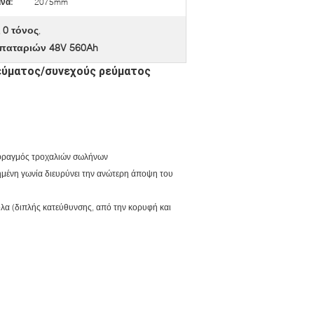
ίνα:
2075mm
0 τόνος
,
,
μπαταριών 48V 560Ah
ρεύματος/συνεχούς ρεύματος
 φραγμός τροχαλιών σωλήνων
ημένη γωνία διευρύνει την ανώτερη άποψη του
κολα (διπλής κατεύθυνσης, από την κορυφή και