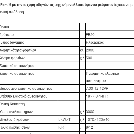
-
Forklift με την ισχυρή
οδηγώντας μηχανή
εναλλασσόμενου ρεύματος
ίσχυσε να με
ενική απόδοση.
Γενικό
Πρότυπο
FB20
Τύπος δύναμης
Ηλεκτρικός
Χωρητικότητα φορτίων
κλ
2000
Κέντρο φορτίων
χιλ.
500
Ελαστικό αυτοκινήτου
Ελαστικό αυτοκινήτου
Πνευματικό ελαστικό
αυτοκινήτου
Μπροστινό ελαστικό αυτοκινήτου
7.00-12-12PR
Οπίσθιο ελαστικό αυτοκινήτου
18×7-8-14PR
Γενική διάσταση
Ύψος ανελκυστήρων
χιλ.
3000
Μέγεθος δικράνων
L×W×T
χιλ.
1070×120×40
Γωνία κλίσης ιστών
F/R
.
6/12