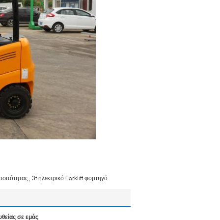
,
ροσιτότητας
3t ηλεκτρικό Forklift φορτηγό
υθείας σε εμάς