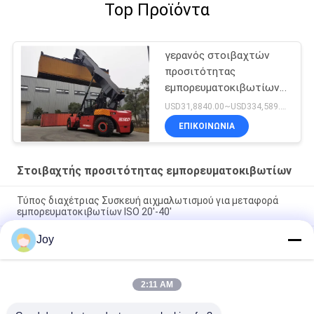
Top Προϊόντα
γερανός στοιβαχτών
προσιτότητας
εμπορευματοκιβωτίων
λιμένων b11 b10 b13
USD31,8840.00~USD334,589.00 Unit MOQ:1 μονάδα
45t 50 τόνος
ΕΠΙΚΟΙΝΩΝΙΑ
Στοιβαχτής προσιτότητας εμπορευματοκιβωτίων
Τύπος διαχέτριας Συσκευή αιχμαλωτισμού για μεταφορά
εμπορευματοκιβωτίων ISO 20'-40'
Joy
Εγγυημένες επιδόσεις Συσκευαστής αποθήκευσης με
κινητήρα Cummins QSM11-330 και χωρητικότητα φορτίου
45000kg
2:11 AM
71400 Kgs Υπηρεσιακό βάρος Συσκευή ανύψωσης για εύκολο
ελιγμό και αναγκές στοίβασης