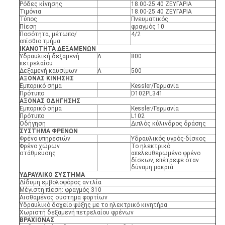
Ρόδες κίνησης
18.00-25 40 ΖΕΥΓΑΡΙΑ
Τιμόνια
18.00-25 40 ΖΕΥΓΑΡΙΑ
Τύπος
Πνευματικός
Πίεση
φραγμός 10
Ποσότητα, μέτωπο/
4/2
οπίσθιο τμήμα
ΙΚΑΝΟΤΗΤΑ ΔΕΞΑΜΕΝΩΝ
Υδραυλική δεξαμενή
Λ
800
πετρελαίου
Δεξαμενή καυσίμων
Λ
500
ΑΞΟΝΑΣ ΚΙΝΗΣΗΣ
Εμπορικό σήμα
Kessler/Γερμανία
Πρότυπο
D102PL341
ΑΞΟΝΑΣ ΟΔΗΓΗΣΗΣ
Εμπορικό σήμα
Kessler/Γερμανία
Πρότυπο
L102
Οδήγηση
Διπλός κύλινδρος δράσης
ΣΥΣΤΗΜΑ ΦΡΕΝΩΝ
Φρένο υπηρεσιών
Υδραυλικός υγρός-δίσκος
Φρένο χώρων
Το ηλεκτρικό
στάθμευσης
απελευθερωμένο φρένο
δίσκων, επέτρεψε όταν
δύναμη μακριά
ΥΔΡΑΥΛΙΚΟ ΣΥΣΤΗΜΑ
Δίδυμη εμβολοφόρος αντλία
Μέγιστη πίεση: φραγμός 310
Αισθαμένος σύστημα φορτίων
Υδραυλικό δοχείο ψύξης με το ηλεκτρικό κινητήρα
Χωριστή δεξαμενή πετρελαίου φρένων
ΒΡΑΧΙΟΝΑΣ