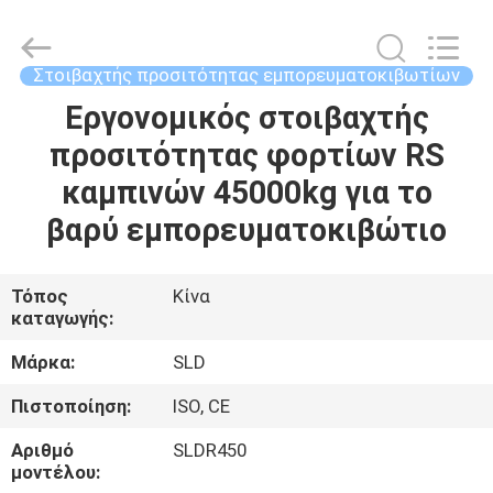
Xiamen
Sealand
Development
Co.,
Ltd..
Στοιβαχτής προσιτότητας εμπορευματοκιβωτίων
All
Rights
Reserved.
Εργονομικός στοιβαχτής
ΣΠΊΤΙ
προσιτότητας φορτίων RS
ΠΡΟΪΌΝΤΑ
καμπινών 45000kg για το
βαρύ εμπορευματοκιβώτιο
ΠΕΡΊΠΟΥ
ΕΜΕΊΣ
Τόπος
Κίνα
καταγωγής:
ΓΎΡΟΣ
Μάρκα:
SLD
ΕΡΓΟΣΤΑΣΊΩΝ
Πιστοποίηση:
ISO, CE
Αριθμό
SLDR450
ΠΟΙΟΤΙΚΌΣ
μοντέλου: