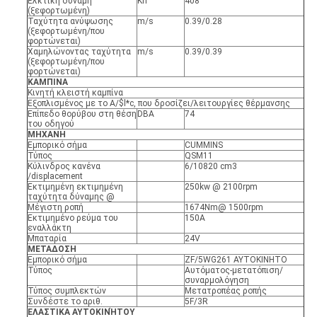
Ελκτική δύναμη
Kn
408
(ξεφορτωμένη)
Ταχύτητα ανύψωσης
m/s
0.39/0.28
(ξεφορτωμένη/που
φορτώνεται)
Χαμηλώνοντας ταχύτητα
m/s
0.39/0.39
(ξεφορτωμένη/που
φορτώνεται)
ΚΑΜΠΙΝΑ
Κινητή κλειστή καμπίνα
Εξοπλισμένος με το A/$l*c, που δροσίζει/λειτουργίες θέρμανσης
Επίπεδο θορύβου στη θέση
DBA
74
του οδηγού
ΜΗΧΑΝΗ
Εμπορικό σήμα
CUMMINS
Τύπος
QSM11
Κύλινδρος κανένα
6/10820 cm3
/displacement
Εκτιμημένη εκτιμημένη
250kw @ 2100rpm
ταχύτητα δύναμης @
Μέγιστη ροπή
1674Nm@ 1500rpm
Εκτιμημένο ρεύμα του
150A
εναλλάκτη
Μπαταρία
24V
ΜΕΤΑΔΟΣΗ
Εμπορικό σήμα
ZF/5WG261 ΑΥΤΟΚΙΝΗΤΟ
Τύπος
Αυτόματος-μετατόπιση/
συναρμολόγηση
Τύπος συμπλεκτών
Μετατροπέας ροπής
Συνδέστε το αριθ.
5F/3R
ΕΛΑΣΤΙΚΑ ΑΥΤΟΚΙΝΉΤΟΥ