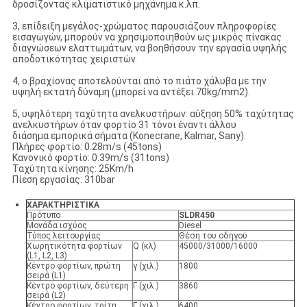
δροσίζοντας κλιματιστικό μηχάνημα κ.λπ.
3, επίδειξη μεγάλος-χρώματος παρουσιάζουν πληροφορίες
εισαγωγών, μπορούν να χρησιμοποιηθούν ως μικρός πίνακας
διαγνώσεων ελαττωμάτων, να βοηθήσουν την εργασία υψηλής
αποδοτικότητας χειριστών.
4, ο βραχίονας αποτελούνται από το πιάτο χάλυβα με την
υψηλή εκτατή δύναμη (μπορεί να αντέξει 70kg/mm2).
5, υψηλότερη ταχύτητα ανελκυστήρων: αύξηση 50% ταχύτητας
ανελκυστήρων όταν φορτίο 31 τόνοι έναντι άλλου
διάσημα εμπορικά σήματα (Konecrane, Kalmar, Sany).
Πλήρες φορτίο: 0.28m/s (45tons)
Κανονικό φορτίο: 0.39m/s (31tons)
Ταχύτητα κίνησης: 25Km/h
Πίεση εργασίας: 310bar
ΧΑΡΑΚΤΗΡΙΣΤΙΚΑ
Πρότυπο
SLDR450
Μονάδα ισχύος
Diesel
Τύπος λειτουργίας
Θέση του οδηγού
Χωρητικότητα φορτίων
Q (κλ)
45000/31000/16000
(L1, L2, L3)
Κέντρο φορτίων, πρώτη
γ (χιλ.)
1800
σειρά (L1)
Κέντρο φορτίων, δεύτερη
Γ (χιλ.)
3860
σειρά (L2)
Κέντρο φορτίων, τρίτη
Γ (χιλ.)
6400