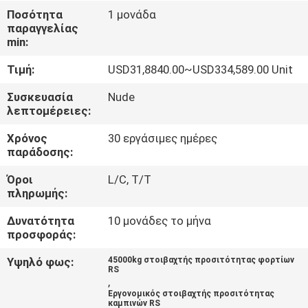
ΈΛΕΓΧΟΣ
Ποσότητα
1 μονάδα
παραγγελίας
min:
SITEMAP
Τιμή:
USD31,8840.00~USD334,589.00 Unit
PRIVACY
Συσκευασία
Nude
λεπτομέρειες:
POLICY
Χρόνος
30 εργάσιμες ημέρες
παράδοσης:
Όροι
L/C, T/T
πληρωμής:
Δυνατότητα
10 μονάδες το μήνα
προσφοράς:
Υψηλό φως:
45000kg στοιβαχτής προσιτότητας φορτίων
RS
,
Εργονομικός στοιβαχτής προσιτότητας
καμπινών RS