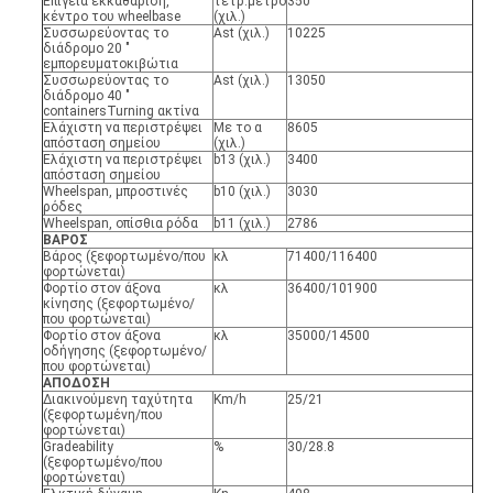
Επίγεια εκκαθάριση,
τετρ.μέτρο
350
κέντρο του wheelbase
(χιλ.)
Συσσωρεύοντας το
Ast (χιλ.)
10225
διάδρομο 20 "
εμπορευματοκιβώτια
Συσσωρεύοντας το
Ast (χιλ.)
13050
διάδρομο 40 "
containersTurning ακτίνα
Ελάχιστη να περιστρέψει
Με το α
8605
απόσταση σημείου
(χιλ.)
Ελάχιστη να περιστρέψει
b13 (χιλ.)
3400
απόσταση σημείου
Wheelspan, μπροστινές
b10 (χιλ.)
3030
ρόδες
Wheelspan, οπίσθια ρόδα
b11 (χιλ.)
2786
ΒΑΡΟΣ
Βάρος (ξεφορτωμένο/που
κλ
71400/116400
φορτώνεται)
Φορτίο στον άξονα
κλ
36400/101900
κίνησης (ξεφορτωμένο/
που φορτώνεται)
Φορτίο στον άξονα
κλ
35000/14500
οδήγησης (ξεφορτωμένο/
που φορτώνεται)
ΑΠΟΔΟΣΗ
Διακινούμενη ταχύτητα
Km/h
25/21
(ξεφορτωμένη/που
φορτώνεται)
Gradeability
%
30/28.8
(ξεφορτωμένο/που
φορτώνεται)