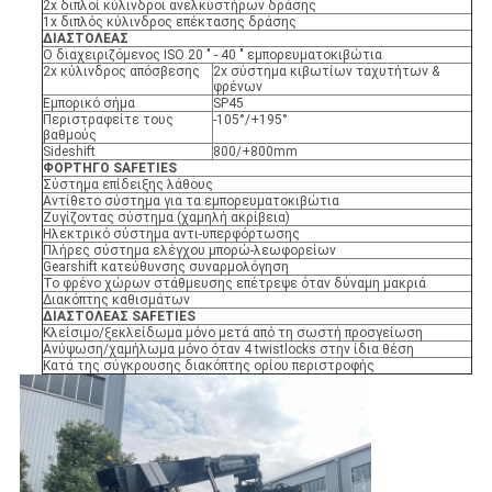
2x διπλοί κύλινδροι ανελκυστήρων δράσης
1x διπλός κύλινδρος επέκτασης δράσης
ΔΙΑΣΤΟΛΕΑΣ
Ο διαχειριζόμενος ISO 20 " - 40 " εμπορευματοκιβώτια
2x κύλινδρος απόσβεσης
2x σύστημα κιβωτίων ταχυτήτων &
φρένων
Εμπορικό σήμα
SP45
Περιστραφείτε τους
-105°/+195°
βαθμούς
Sideshift
800/+800mm
ΦΟΡΤΗΓΟ SAFETIES
Σύστημα επίδειξης λάθους
Αντίθετο σύστημα για τα εμπορευματοκιβώτια
Ζυγίζοντας σύστημα (χαμηλή ακρίβεια)
Ηλεκτρικό σύστημα αντι-υπερφόρτωσης
Πλήρες σύστημα ελέγχου μπορώ-λεωφορείων
Gearshift κατεύθυνσης συναρμολόγηση
Το φρένο χώρων στάθμευσης επέτρεψε όταν δύναμη μακριά
Διακόπτης καθισμάτων
ΔΙΑΣΤΟΛΕΑΣ SAFETIES
Κλείσιμο/ξεκλείδωμα μόνο μετά από τη σωστή προσγείωση
Ανύψωση/χαμήλωμα μόνο όταν 4 twistlocks στην ίδια θέση
Κατά της σύγκρουσης διακόπτης ορίου περιστροφής