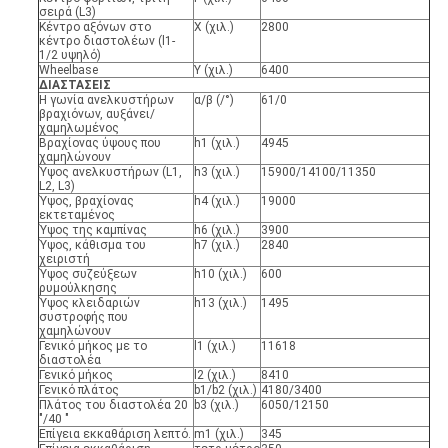
σειρά (L3)
Κέντρο αξόνων στο
Χ (χιλ.)
2800
κέντρο διαστολέων (l1-
1/2 υψηλό)
Wheelbase
Υ (χιλ.)
6400
ΔΙΑΣΤΑΣΕΙΣ
Η γωνία ανελκυστήρων
α/β (/°)
61/0
βραχιόνων, αυξάνει/
χαμηλωμένος
Βραχίονας ύψους που
h1 (χιλ.)
4945
χαμηλώνουν
Ύψος ανελκυστήρων (L1,
h3 (χιλ.)
15900/14100/11350
L2, L3)
Ύψος, βραχίονας
h4 (χιλ.)
19000
εκτεταμένος
Ύψος της καμπίνας
h6 (χιλ.)
3900
Ύψος, κάθισμα του
h7 (χιλ.)
2840
χειριστή
Ύψος συζεύξεων
h10 (χιλ.)
600
ρυμούλκησης
Ύψος κλειδαριών
h13 (χιλ.)
1495
συστροφής που
χαμηλώνουν
Γενικό μήκος με το
l1 (χιλ.)
11618
διαστολέα
Γενικό μήκος
l2 (χιλ.)
8410
Γενικό πλάτος
b1/b2 (χιλ.)
4180/3400
Πλάτος του διαστολέα 20
b3 (χιλ.)
6050/12150
"/40 "
Επίγεια εκκαθάριση λεπτό.
m1 (χιλ.)
345