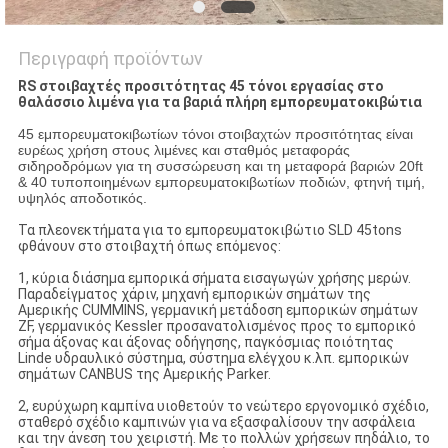
Περιγραφή προϊόντων
RS στοιβαχτές προσιτότητας 45 τόνοι εργασίας στο
θαλάσσιο λιμένα για τα βαριά πλήρη εμπορευματοκιβώτια
45 εμπορευματοκιβωτίων τόνοι στοιβαχτών προσιτότητας είναι
ευρέως χρήση στους λιμένες και σταθμός μεταφοράς
σιδηροδρόμων για τη συσσώρευση και τη μεταφορά βαριών 20ft
& 40 τυποποιημένων εμπορευματοκιβωτίων ποδιών, φτηνή τιμή,
υψηλός αποδοτικός.
Τα πλεονεκτήματα για το εμπορευματοκιβώτιο SLD 45tons
φθάνουν στο στοιβαχτή όπως επόμενος:
1, κύρια διάσημα εμπορικά σήματα εισαγωγών χρήσης μερών.
Παραδείγματος χάριν, μηχανή εμπορικών σημάτων της
Αμερικής CUMMINS, γερμανική μετάδοση εμπορικών σημάτων
ZF, γερμανικός Kessler προσανατολισμένος προς το εμπορικό
σήμα άξονας και άξονας οδήγησης, παγκόσμιας ποιότητας
Linde υδραυλικό σύστημα, σύστημα ελέγχου κ.λπ. εμπορικών
σημάτων CANBUS της Αμερικής Parker.
2, ευρύχωρη καμπίνα υιοθετούν το νεώτερο εργονομικό σχέδιο,
σταθερό σχέδιο καμπινών για να εξασφαλίσουν την ασφάλεια
και την άνεση του χειριστή. Με το πολλών χρήσεων πηδάλιο, το