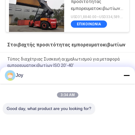
προσιτότητας
εμπορευματοκιβωτίων
λιμένων b11 b10 b13
USD31,8840.00~USD334,589.00 Unit MOQ:1 μονάδα
45t 50 τόνος
ΕΠΙΚΟΙΝΩΝΙΑ
Στοιβαχτής προσιτότητας εμπορευματοκιβωτίων
Τύπος διαχέτριας Συσκευή αιχμαλωτισμού για μεταφορά
εμπορευματοκιβωτίων ISO 20'-40'
Joy
Εγγυημένες επιδόσεις Συσκευαστής αποθήκευσης με
κινητήρα Cummins QSM11-330 και χωρητικότητα φορτίου
45000kg
3:34 AM
71400 Kgs Υπηρεσιακό βάρος Συσκευή ανύψωσης για εύκολο
Good day, what product are you looking for?
ελιγμό και αναγκές στοίβασης
Λαϊκή κατηγορία
Όλα