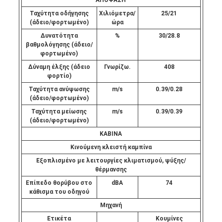
ΑΠΟΦΑΣΗ
Ταχύτητα οδήγησης
Χιλιόμετρα/
25/21
(άδειο/φορτωμένο)
ώρα
Δυνατότητα
%
30/28.8
βαθμολόγησης (άδειο/
φορτωμένο)
Δύναμη έλξης (άδειο
Γνωρίζω.
408
φορτίο)
Ταχύτητα ανύψωσης
m/s
0.39/0.28
(άδειο/φορτωμένο)
Ταχύτητα μείωσης
m/s
0.39/0.39
(άδειο/φορτωμένο)
ΚΑΒΙΝΑ
Κινούμενη κλειστή καμπίνα
Εξοπλισμένο με λειτουργίες κλιματισμού, ψύξης/
θέρμανσης
Επίπεδο θορύβου στο
dBA
74
κάθισμα του οδηγού
Μηχανή
Ετικέτα
Κουμίνες