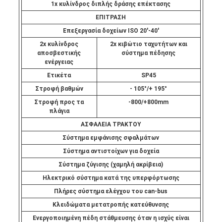
1x κυλίνδρος διπλής δράσης επέκτασης
ΕΠΙΤΡΑΣΗ
Επεξεργασία δοχείων ISO 20'-40'
2x κυλίνδρος
2x κιβώτιο ταχυτήτων και
αποσβεστικής
σύστημα πέδησης
ενέργειας
Ετικέτα
SP45
Στροφή βαθμών
- 105°/+ 195°
Στροφή προς τα
-800/+800mm
πλάγια
ΑΣΦΑΛΕΙΑ ΤΡΑΚΤΟΥ
Σύστημα εμφάνισης σφαλμάτων
Σύστημα αντιστοίχων για δοχεία
Σύστημα ζύγισης (χαμηλή ακρίβεια)
Ηλεκτρικό σύστημα κατά της υπερφόρτωσης
Πλήρες σύστημα ελέγχου του can-bus
Κλειδώματα μετατροπής κατεύθυνσης
Ενεργοποιημένη πέδη στάθμευσης όταν η ισχύς είναι