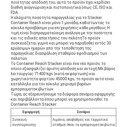
ποιότητας απόδοσή του, αυτό το προϊόν έχει κερδίσει
διεθνή αναγνώριση και πιστοποιητικά όπως CE, ISO και
FDA.
Η ελάχιστη ποσότητα παραγγελίας για το Stacker
Container Reach είναι μόνο 1 μονάδα, καθιστώντας το
εύκολα προσβάσιμο για επιχειρήσεις κάθε μεγέθους.Η
τιμή είναι διαπραγματεύσιμη ανάλογα με την ποσότητα
και τις ειδικές απαιτήσεις του πελάτηΤο προϊόν
συσκευάζεται γυμνό και μπορεί να παραδοθεί εντός 30
εργάσιμων ημερών από την τοποθέτηση της
παραγγελίας.διασφάλιση σταθερού εφοδιασμού των
πελατών.
Το Container Reach Stacker είναι ένα νέο προϊόν, το
οποίο εξασφαλίζει άριστη απόδοση και αντοχή.Με βάρος
λειτουργίας 71400 kgs (κατά εκφόρτωση) και
χωρητικότητα φορτίου 45000 kgs, το προϊόν αυτό είναι
κατάλληλο για τον εύκολο χειρισμό βαρέων
εμπορευματοκιβωτίων.
Τώρα, ας εξερευνήσουμε τα διάφορα σενάρια εφαρμογής
και περιβάλλοντα όπου μπορεί να χρησιμοποιηθεί το
Container Reach Stacker:
Εφαρμογή
Σενάριο
Συσκευή
Λιμάνια, αποβάθρες και τερματικά
συσσώρευσης
σταθμοί όπου τα εμπορευματοκιβώτια