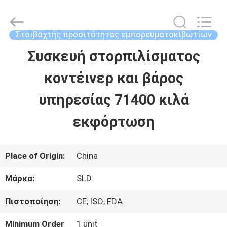
Xiamen
Sealand
Development
Co.,
Στοιβαχτής προσιτότητας εμπορευματοκιβωτίων
Ltd..
All
Συσκευή στορπιλίσματος
ΣΠΊΤΙ
Rights
Reserved.
κοντέινερ και βάρος
ΠΡΟΪΌΝΤΑ
υπηρεσίας 71400 κιλά
εκφόρτωση
ΠΕΡΊΠΟΥ
ΕΜΕΊΣ
Place of Origin:
China
Μάρκα:
SLD
ΓΎΡΟΣ
Πιστοποίηση:
CE; ISO; FDA
ΕΡΓΟΣΤΑΣΊΩΝ
Minimum Order
1 unit