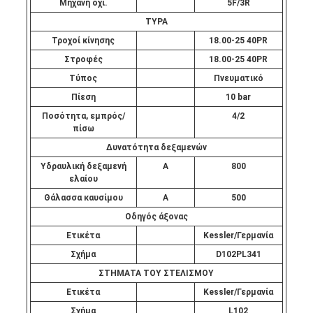
Μηχανή όχι.
5F/3R
ΤΥΡΑ
Τροχοί κίνησης
18.00-25 40PR
Στροφές
18.00-25 40PR
Τύπος
Πνευματικό
Πίεση
10 bar
Ποσότητα, εμπρός/
4/2
πίσω
Δυνατότητα δεξαμενών
Υδραυλική δεξαμενή
Α
800
ελαίου
Θάλασσα καυσίμου
Α
500
Οδηγός άξονας
Ετικέτα
Kessler/Γερμανία
Σχήμα
D102PL341
ΣΤΗΜΑΤΑ ΤΟΥ ΣΤΕΛΙΣΜΟΥ
Ετικέτα
Kessler/Γερμανία
Σχήμα
L102