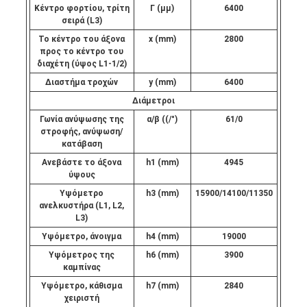
Κέντρο φορτίου, τρίτη
Γ (μμ)
6400
σειρά (L3)
Το κέντρο του άξονα
x (mm)
2800
προς το κέντρο του
διαχέτη (ύψος L1-1/2)
Διαστήμα τροχών
y (mm)
6400
Διάμετροι
Γωνία ανύψωσης της
α/β ((/°)
61/0
στροφής, ανύψωση/
κατάβαση
Ανεβάστε το άξονα
h1 (mm)
4945
ύψους
Υψόμετρο
h3 (mm)
15900/14100/11350
ανελκυστήρα (L1, L2,
L3)
Υψόμετρο, άνοιγμα
h4 (mm)
19000
Υψόμετρος της
h6 (mm)
3900
καμπίνας
Υψόμετρο, κάθισμα
h7 (mm)
2840
χειριστή