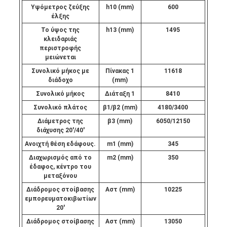
Υψόμετρος ζεύξης
h10 (mm)
600
έλξης
Το ύψος της
h13 (mm)
1495
κλειδαριάς
περιστροφής
μειώνεται
Συνολικό μήκος με
Πίνακας 1
11618
διάδοχο
(mm)
Συνολικό μήκος
Διάταξη 1
8410
Συνολικό πλάτος
β1/β2 (mm)
4180/3400
Διάμετρος της
β3 (mm)
6050/12150
διάχυσης 20'/40'
Ανοιχτή θέση εδάφους.
m1 (mm)
345
Διαχωρισμός από το
m2 (mm)
350
έδαφος, κέντρο του
μεταξόνου
Διάδρομος στοίβασης
Αστ (mm)
10225
εμπορευματοκιβωτίων
20'
Διάδρομος στοίβασης
Αστ (mm)
13050