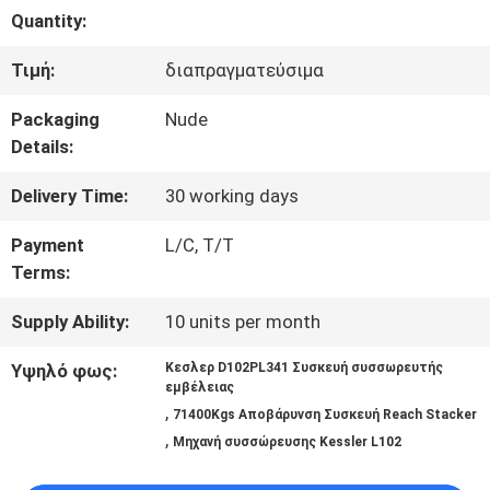
Quantity:
ΠΟΙΟΤΙΚΌΣ
Τιμή:
διαπραγματεύσιμα
ΈΛΕΓΧΟΣ
Packaging
Nude
Details:
SITEMAP
Delivery Time:
30 working days
PRIVACY
Payment
L/C, T/T
Terms:
POLICY
Supply Ability:
10 units per month
Υψηλό φως:
Κεσλερ D102PL341 Συσκευή συσσωρευτής
εμβέλειας
,
71400Kgs Αποβάρυνση Συσκευή Reach Stacker
,
Μηχανή συσσώρευσης Kessler L102