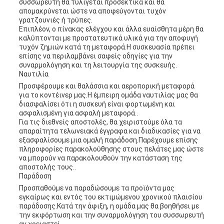
συσσωρευτή θα τυλίγεται προσεκτικά και θα
απομακρύνεται ώστε να αποφεύγονται τυχόν
γρατζουνιές ή τρύπες.
Επιπλέον, ο πίνακας ελέγχου και άλλα ευαίσθητα μέρη θα
καλύπτονται με προστατευτικά υλικά για την αποφυγή
τυχόν ζημιών κατά τη μεταφορά.Η συσκευασία πρέπει
επίσης να περιλαμβάνει σαφείς οδηγίες για την
συναρμολόγηση και τη λειτουργία της συσκευής.
Ναυτιλία
Προσφέρουμε και θαλάσσια και αεροπορική μεταφορά
για το κοντέινερ μας.Η έμπειρη ομάδα ναυτιλίας μας θα
διασφαλίσει ότι η συσκευή είναι φορτωμένη και
ασφαλισμένη για ασφαλή μεταφορά..
Για τις διεθνείς αποστολές, θα χειριστούμε όλα τα
απαραίτητα τελωνειακά έγγραφα και διαδικασίες για να
εξασφαλίσουμε μια ομαλή παράδοση.Παρέχουμε επίσης
πληροφορίες παρακολούθησης στους πελάτες μας ώστε
να μπορούν να παρακολουθούν την κατάσταση της
αποστολής τους..
Παράδοση
Προσπαθούμε να παραδώσουμε τα προϊόντα μας
εγκαίρως και εντός του εκτιμώμενου χρονικού πλαισίου
παράδοσης.Κατά την άφιξη, η ομάδα μας θα βοηθήσει με
την εκφόρτωση και την συναρμολόγηση του συσσωρευτή