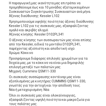
Η παραγωγική μας ικανότητα μας επιτρέπει να
προμηθεύουμε έως και 10 μονάδες εξατομικευμένων
Συσκευαστών Συγκέντρωσης Συσκευαστών ανά μήνα.
Άξονας διεύθυνσης: Kessler L102
Χρησιμοποιούμε υψηλής ποιότητας άξονες διεύθυνσης
Kessler L102 για τις συσκευές μας, εξασφαλίζοντας
ομαλό και ακριβές ελιγμό.
Άξονας κίνησης: Kessler D102PL341
Ο άξονας κίνησης των συσσωρευτών μας είναι επίσης
από την Kessler, ειδικά το μοντέλο D102PL341,
παρέχοντας αξιόπιστη και αποδοτική ισχύ.
Χρώμα: Κόκκινο
Προσφέρουμε διάφορες επιλογές χρωμάτων για τα
δοχεία μας, με το κόκκινο να είναι μια δημοφιλής
επιλογή μεταξύ των πελατών μας.
Μηχανή: Cummins QSM11-330
Οι συσκευές συσσώρευσης κοντέινερ μας είναι
εξοπλισμένες με κινητήρες CUMMINS QSM11-330,
γνωστές για την αντοχή και την απόδοσή τους.
Νέα ή μεταχειρισμένη: Νέα
Όλοι οι συσκευές μας είναι ολοκαίνουργιες,
εξασφαλίζοντας υψηλή ποιότητα και μακροζωία για
τους πελάτες μας.