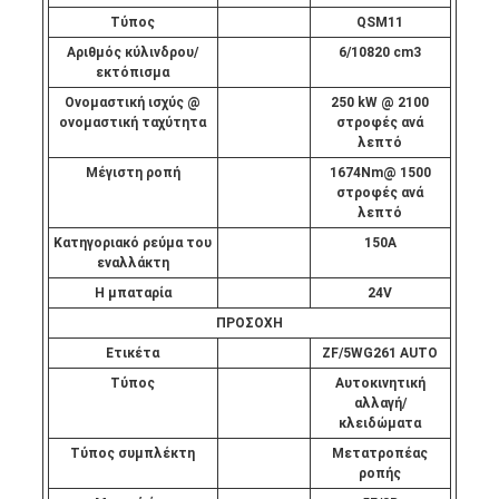
Τύπος
QSM11
Αριθμός κύλινδρου/
6/10820 cm3
εκτόπισμα
Ονομαστική ισχύς @
250 kW @ 2100
ονομαστική ταχύτητα
στροφές ανά
λεπτό
Μέγιστη ροπή
1674Nm@ 1500
στροφές ανά
λεπτό
Κατηγοριακό ρεύμα του
150A
εναλλάκτη
Η μπαταρία
24V
ΠΡΟΣΟΧΗ
Ετικέτα
ZF/5WG261 AUTO
Τύπος
Αυτοκινητική
αλλαγή/
κλειδώματα
Τύπος συμπλέκτη
Μετατροπέας
ροπής