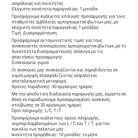
ασφάλειας και ποιότητας.
Ελάχιστη ποσότητα παραγγελίας: 1 μονάδα
Προσφέρουμε ευέλικτες επιλογές προσαρμογής για τους
σταθμιστές εμβέλειας εμπορευματοκιβωτίων μας, με
ελάχιστη ποσότητα παραγγελίας 1 μονάδας.
Τιμή: Διαπραγμάτευση
Προσφέρουμε ανταγωνιστικές τιμές για τους
συσκευαστές συσσώρευσης εμπορευματοκιβωτίων, με τη
δυνατότητα διαπραγμάτευσης ανάλογα με τις
απαιτήσεις προσαρμογής.
Συσκευασία: γυμνό
Οι συσκευές μας συσκευάζονται και παραδίδονται σε
γυμνή μορφή, εξασφαλίζοντας ασφαλή και
αποτελεσματική μεταφορά.
Χρόνος παράδοσης: 30 εργάσιμες ημέρες
Με την αποδοτική διαδικασία παραγωγής μας, είμαστε σε
θέση να παραδώσουμε προσαρμοσμένες συσκευές
στοίβωσης σε 30 εργάσιμες ημέρες.
Όροι πληρωμής: L/C, T/T
Προσφέρουμε ευέλικτους όρους πληρωμής,
συμπεριλαμβανομένων των L / C και T / T, για την
ευκολία των πελατών μας.
Ικανότητα προμήθειας: 10 μονάδες το μήνα